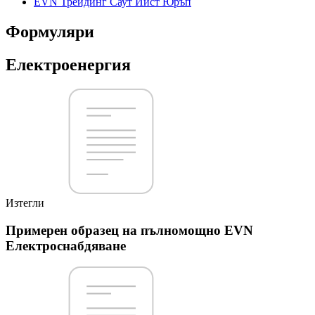
EVN Трейдинг Саут Ийст Юръп
Формуляри
Електроенергия
Изтегли
Примерен образец на пълномощно EVN
Електроснабдяване