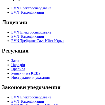
EVN Електроснабдяване
EVN Топлофикация
Лицензии
EVN Електроснабдяване
EVN Топлофикация
EVN Трейдинг Саут Ийст Юръп
Регулация
Закони
Наредби
Правила
Решения на КЕВР
Инструкции и указания
Законови уведомления
EVN Електроснабдяване
EVN Топлофикация