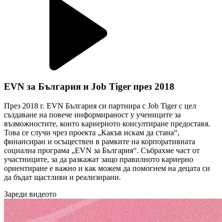
EVN за България и Job Tiger през 2018
През 2018 г. EVN България си партнира с Job Tiger с цел
създаване на повече информираност у учениците за
възможностите, които кариерното консултиране предоставя.
Това се случи чрез проекта „Какъв искам да стана“,
финансиран и осъществен в рамките на корпоративната
социална програма „EVN за България“. Събрахме част от
участниците, за да разкажат защо правилното кариерно
ориентиране е важно и как можем да помогнем на децата си
да бъдат щастливи и реализирани.
Зареди видеото