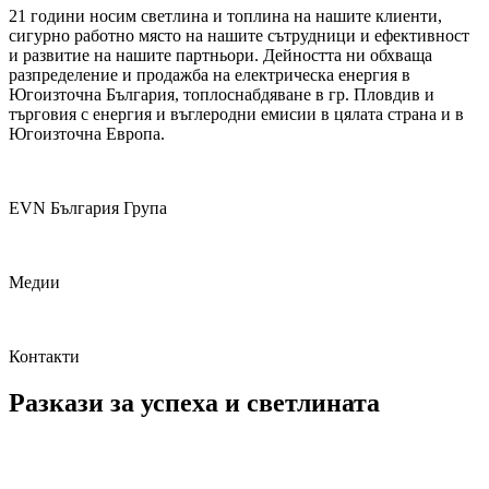
21 години носим светлина и топлина на нашите клиенти,
сигурно работно място на нашите сътрудници и ефективност
и развитие на нашите партньори. Дейността ни обхваща
разпределение и продажба на електрическа енергия в
Югоизточна България, топлоснабдяване в гр. Пловдив и
търговия с енергия и въглеродни емисии в цялата страна и в
Югоизточна Европа.
EVN България Група
Медии
Контакти
Разкази за успеха и светлината