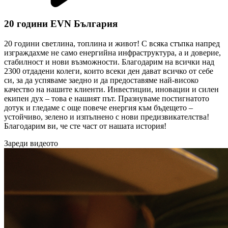
20 години EVN България
20 години светлина, топлина и живот! С всяка стъпка напред
изграждахме не само енергийна инфраструктура, а и доверие,
стабилност и нови възможности. Благодарим на всички над
2300 отдадени колеги, които всеки ден дават всичко от себе
си, за да успяваме заедно и да предоставяме най-високо
качество на нашите клиенти. Инвестиции, иновации и силен
екипен дух – това е нашият път. Празнуваме постигнатото
дотук и гледаме с още повече енергия към бъдещето –
устойчиво, зелено и изпълнено с нови предизвикателства!
Благодарим ви, че сте част от нашата история!
Зареди видеото