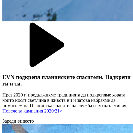
EVN подкрепя планинските спасители. Подкрепи
ги и ти.
През 2020 г. продължихме традицията да подкрепяме хората,
които носят светлина в живота ни и затова избрахме да
помогнем на Планинска спасителна служба и тяхната мисия.
Повече за кампания 2020/21>
Зареди видеото