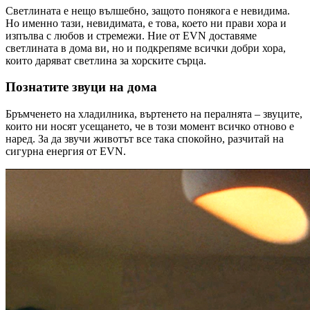
Светлината е нещо вълшебно, защото понякога е невидима.
Но именно тази, невидимата, е това, което ни прави хора и
изпълва с любов и стремежи. Ние от EVN доставяме
светлината в дома ви, но и подкрепяме всички добри хора,
които даряват светлина за хорските сърца.
Познатите звуци на дома
Бръмченето на хладилника, въртенето на пералнята – звуците,
които ни носят усещането, че в този момент всичко отново е
наред. За да звучи животът все така спокойно, разчитай на
сигурна енергия от EVN.