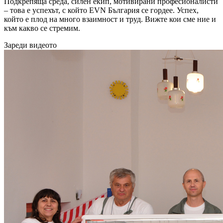
Подкрепяща среда, силен екип, мотивирани професионалисти
– това е успехът, с който EVN България се гордее. Успех,
който е плод на много взаимност и труд. Вижте кои сме ние и
към какво се стремим.
Зареди видеото