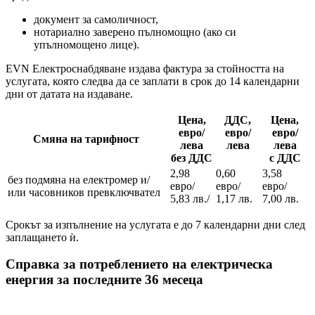
документ за самоличност,
нотариално заверено пълномощно (ако си
упълномощено лице).
EVN Електроснабдяване издава фактура за стойността на
услугата, която следва да се заплати в срок до 14 календарни
дни от датата на издаване.
Цена,
ДДС,
Цена,
евро/
евро/
евро/
Смяна на тарифност
лева
лева
лева
без ДДС
с ДДС
2,98
0,60
3,58
без подмяна на електромер и/
евро/
евро/
евро/
или часовников превключвател
5,83 лв./
1,17 лв.
7,00 лв.
Срокът за изпълнение на услугата е до 7 календарни дни след
заплащането ѝ.
Справка за потреблението на електрическа
енергия за последните 36 месеца