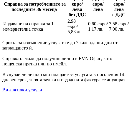
Справка за потреблението за
евро/
евро/
евро/
последните 36 месеца
лева
лева
лева
без ДДС
с ДДС
2,98
Издаване на справка за 1
0,60 евро/
3,58 евро/
евро/
измервателна точка
1,17 лв.
7,00 лв.
5,83 лв.
Срокът за изпълнение услугата е до 7 календарни дни от
заплащането ѝ.
Справката може да получиш лично в EVN Офис, като
пощенска пратка или по имейл.
В случай че не постъпи плащане за услугата в посочения 14-
дневен срок, твоята заявка и издадената фактура се анулират.
Виж всички услуги