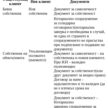
Нов клиент
Документи
клиент
Бивш
Нов
Документ за самоличност
собственик
собственик
Документ за собственост
Нотариално споразумение
за солидарна
отговорност(нотариална
заверка е необходима в случай,
че една от страните в
споразумението не присъства
при подписване и подаване на
документа)
Упълномощен
Собственик на
Документ за самоличност
на
–
ползвател
обекта/имота
собственика и новия наемател.
(наемател)
При ЮЛ
валидно
–
пълномощно
Документ за собственост(или
друг документ за вещно право)
Договор за наем
–
задължително и то валиден (да
не е изтекъл срока на
договора)
Документ за собственост
–
Нотариално
заверено споразумение
за