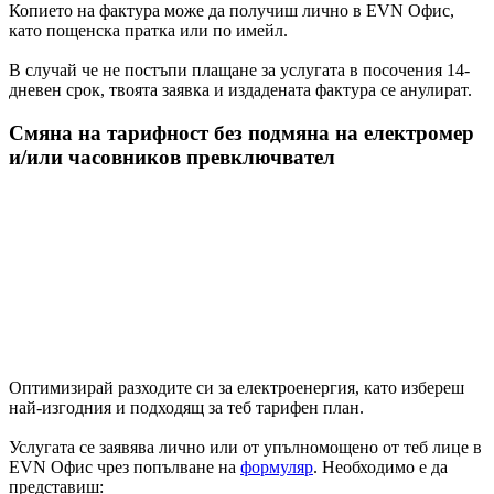
Копието на фактура може да получиш лично в EVN Офис,
като пощенска пратка или по имейл.
В случай че не постъпи плащане за услугата в посочения 14-
дневен срок, твоята заявка и издадената фактура се анулират.
Смяна на тарифност без подмяна на електромер
и/или часовников превключвател
Оптимизирай разходите си за електроенергия, като избереш
най-изгодния и подходящ за теб тарифен план.
Услугата се заявява лично или от упълномощено от теб лице в
EVN Офис чрез попълване на
формуляр
. Необходимо е да
представиш: