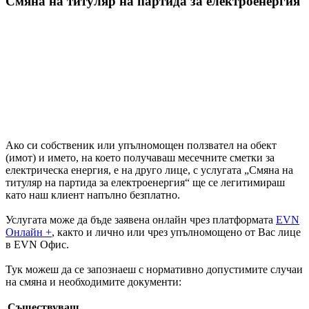
Смяна на титуляр на партида за електроенергия
Ако си собственик или упълномощен ползвател на обект
(имот) и името, на което получаваш месечните сметки за
електрическа енергия, е на друго лице, с услугата „Смяна на
титуляр на партида за електроенергия“ ще се легитимираш
като наш клиент напълно безплатно.
Услугата може да бъде заявена онлайн чрез платформата
EVN
Онлайн +
, както и лично или чрез упълномощено от Вас лице
в EVN Офис.
Тук можеш да се запознаеш с нормативно допустимите случаи
на смяна и необходимите документи:
Съществуващ