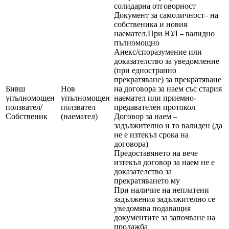
солидарна отговорност
Документ за самоличност
на
–
собственика и новия
наемател.При ЮЛ
валидно
–
пълномощно
Анекс/споразумение или
доказателство за уведомление
(при едностранно
прекратяване) за прекратяване
Бивш
Нов
на договора за наем със стария
упълномощен
упълномощен
наемател или приемно-
ползвател/
ползвател
предавателен протокол
Собственик
(наемател)
Договор за наем
–
задължително и то валиден (да
не е изтекъл срока на
договора)
Предоставянето на вече
изтекъл договор за наем не е
доказателство за
прекратяването му
При наличие на неплатени
задължения задължително се
уведомява подаващия
документите за започване на
продажба