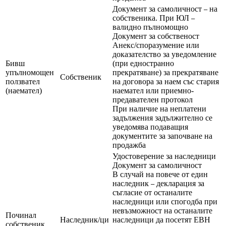
Документ за самоличност
на
–
собственика. При ЮЛ
–
валидно пълномощно
Документ за собственост
Анекс/споразумение или
доказателство за уведомление
Бивш
(при едностранно
упълномощен
прекратяване) за прекратяване
Собственик
ползвател
на договора за наем със стария
(наемател)
наемател или приемно-
предавателен протокол
При наличие на неплатени
задължения задължително се
уведомява подаващия
документите за започване на
продажба
Удостоверение за наследници
Документ за самоличност
В случай на повече от един
наследник
декларация за
–
съгласие от останалите
наследници или спогодба при
невъзможност на останалите
Починал
Наследник/ци
наследници да посетят ЕВН
собственик