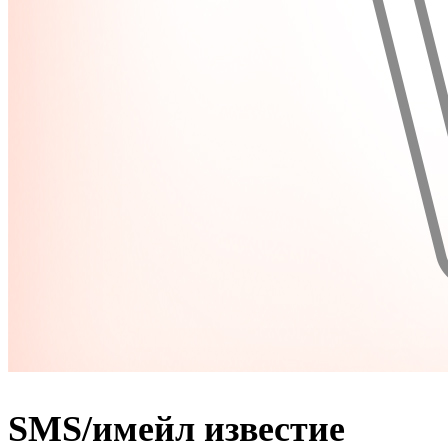
SMS/имейл известие