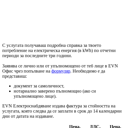
С услугата получаваш подробна справка за твоето
потребление на електрическа енергия (в kWh) по отчетни
периоди за последните три години.
Заявява се лично или от упълномощено от теб лице в EVN
Офис чрез попълване на
формуляр
. Необходимо е да
представиш:
документ за самоличност,
нотариално заверено пълномощно (ако си
упълномощено лице).
EVN Електроснабдяване издава фактура за стойността на
услугата, която следва да се заплати в срок до 14 календарни
дни от датата на издаване.
Цена,
ДДС,
Цена,