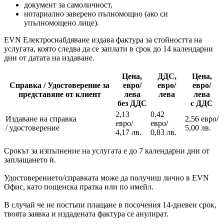
документ за самоличност,
нотариално заверено пълномощно (ако си
упълномощено лице).
EVN Електроснабдяване издава фактура за стойността на
услугата, която следва да се заплати в срок до 14 календарни
дни от датата на издаване.
Цена,
ДДС,
Цена,
Справка / Удостоверение за
евро/
евро/
евро/
представяне от клиент
лева
лева
лева
без ДДС
с ДДС
2,13
0,42
Издаване на справка
2,56 евро/
евро/
евро/
/ удостоверение
5,00 лв.
4,17 лв.
0,83 лв.
Срокът за изпълнение на услугата е до 7 календарни дни от
заплащането ѝ.
Удостоверението/справката може да получиш лично в EVN
Офис, като пощенска пратка или по имейл.
В случай че не постъпи плащане в посочения 14-дневен срок,
твоята заявка и издадената фактура се анулират.