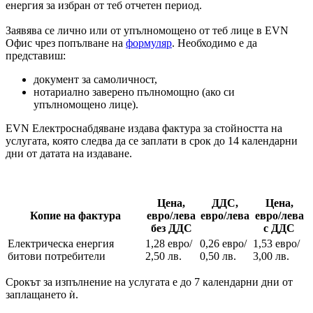
енергия за избран от теб отчетен период.
Заявява се лично или от упълномощено от теб лице в EVN
Офис чрез попълване на
формуляр
. Необходимо е да
представиш:
документ за самоличност,
нотариално заверено пълномощно (ако си
упълномощено лице).
EVN Електроснабдяване издава фактура за стойността на
услугата, която следва да се заплати в срок до 14 календарни
дни от датата на издаване.
Цена,
ДДС,
Цена,
Копие на фактура
евро/лева
евро/лева
евро/лева
без ДДС
с ДДС
Електрическа енергия
1,28 евро/
0,26 евро/
1,53 евро/
битови потребители
2,50 лв.
0,50 лв.
3,00 лв.
Срокът за изпълнение на услугата е до 7 календарни дни от
заплащането ѝ.