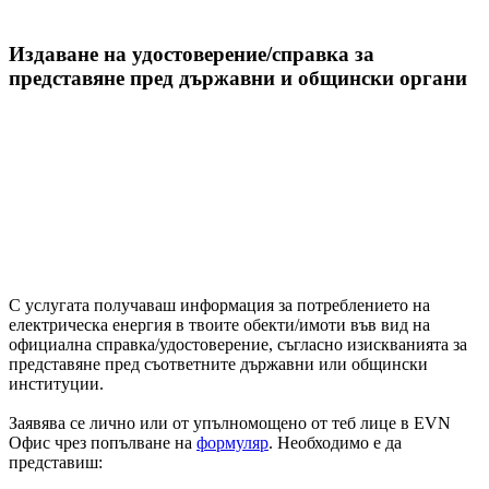
Издаване на удостоверение/справка за
представяне пред държавни и общински органи
С услугата получаваш информация за потреблението на
електрическа енергия в твоите обекти/имоти във вид на
официална справка/удостоверение, съгласно изискванията за
представяне пред съответните държавни или общински
институции.
Заявява се лично или от упълномощено от теб лице в EVN
Офис чрез попълване на
формуляр
. Необходимо е да
представиш: