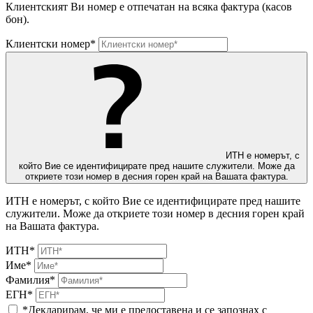
Клиентският Ви номер е отпечатан на всяка фактура (касов
бон).
Клиентски номер*
ИТН е номерът, с
който Вие се идентифицирате пред нашите служители. Може да
откриете този номер в десния горен край на Вашата фактура.
ИТН е номерът, с който Вие се идентифицирате пред нашите
служители. Може да откриете този номер в десния горен край
на Вашата фактура.
ИТН*
Име*
Фамилия*
ЕГН*
*Декларирам, че ми е предоставена и се запознах с