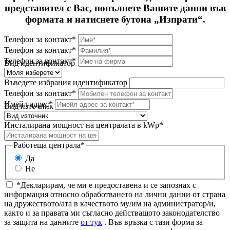
представител с Вас, попълнете Вашите данни във
формата и натиснете бутона „Изпрати“.
Телефон за контакт*
Телефон за контакт*
Телефон за контакт*
Вид идентификатор
Въведете избрания идентификатор
Телефон за контакт*
Имейл адрес*
Вид източник
Инсталирана мощност на централата в kWp*
Работеща централа*
Да
Не
*Декларирам, че ми е предоставена и се запознах с
информация относно обработването на лични данни от страна
на дружеството/ата в качеството му/им на администратор/и,
както и за правата ми съгласно действащото законодателство
за защита на данните
от тук
. Във връзка с тази форма за