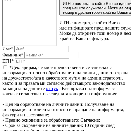
ИТН е номерът, с който Вие се идент
пред нашите служители. Може да отк
номер в десния горен край на Вашата
ИТН е номерът, с който Вие се
идентифицирате пред нашите служ
Може да откриете този номер в дес
край на Вашата фактура.
Име*
Фамилия*
ЕГН*
*Декларирам, че ми е предоставена и се запознах с
информация относно обработването на лични данни от страна
на дружеството/ата в качеството му/им на администратор/и,
както и за правата ми съгласно действащото законодателство
за защита на данните
от тук
. Във връзка с тази форма за
контакт се запознах със следната конкретна информация:
• Цел на обработване на личните данни: Получаване на
информация от клиента относно изпращане на информация,
фактури и известяване;
• Правно основание за обработването: Съгласие;
• Срок за съхранение на личните данни: 10 години след
последната дейност по клиентски номер.