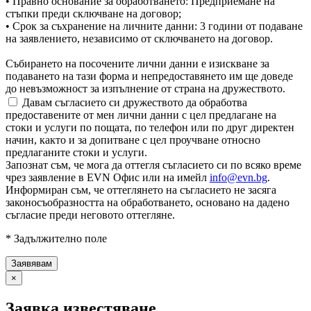
• Правно основание за обработването: Предприемане на
стъпки преди сключване на договор;
• Срок за съхранение на личните данни: 3 години от подаване
на заявлението, независимо от сключването на договор.
Събирането на посочените лични данни е изискване за
подаването на тази форма и непредоставянето им ще доведе
до невъзможност за изпълнение от страна на дружеството.
Давам съгласието си дружеството да обработва
предоставените от мен лични данни с цел предлагане на
стоки и услуги по пощата, по телефон или по друг директен
начин, както и за допитване с цел проучване относно
предлаганите стоки и услуги.
Запознат съм, че мога да оттегля съгласието си по всяко време
чрез заявление в EVN Офис или на имейл
info@evn.bg
.
Информиран съм, че оттеглянето на съгласието не засяга
законосъобразността на обработването, основано на дадено
съгласие преди неговото оттегляне.
* Задължително поле
×
Заявка известяване