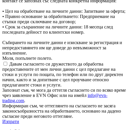
контакт се запознах със следната конкретна информация:
• Цел на обработване на личните данни: Запитване за оферта;
• Правно основание за обработването: Предприемане на
стъпки преди сключване на договор;
• Срок за съхранение на личните данни: 18 месеца след
последната дейност по клиентски номер.
Събирането на личните данни е изискване за регистрация и
непредоставянето им ще доведе до невъзможност за
изпълнение.
Моля, попълнете полето.
Давам съгласието си дружеството да обработва
предоставените от мен лични данни с цел предлагане на
стоки и услуги по пощата, по телефон или по друг директен
начин, както и за допитване с цел проучване относно
предлаганите стоки и услуги.
Запознат съм, че мога да оттегля съгласието си по всяко време
чрез заявление в EVN Офис или на имейл
info@evn-
trading.com
.
Информиран съм, че оттеглянето на съгласието не засяга
законосъобразността на обработването, основано на дадено
съгласие преди неговото оттегляне.
Изпрати