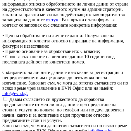
информация относно обработването на лични данни от страна
на дружеството/ата в качеството му/им на администратор/и,
както и за правата ми съгласно действащото законодателство
за защита на данните
от тук
. Във връзка с тази форма за
контакт се запознах със следната конкретна информация:
• Цел на обработване на личните данни: Получаване на
информация от клиента относно изпращане на информация,
фактури и известяване;
• Правно основание за обработването: Съгласие;
• Срок за съхранение на личните данни: 10 години след
последната дейност по клиентски номер.
Събирането на личните данни е изискване за регистрация и
непредоставянето им ще доведе до невъзможност за
изпълнение. Запознат съм, че мога да оттегля съгласието си по
всяко време чрез заявление в EVN Офис или на имейл:
info@evn.bg
.
Давам съгласието си дружеството да обработва
предоставените от мен лични данни с цел предлагане на
стоки и услуги по пощата, по телефон или по друг директен
начин, както и за допитване с цел проучване относно
предлаганите стоки и услуги.
Запознат съм, че мога да оттегля съгласието си по всяко време
чрез заявление в EVN Офис или на имейл
info@evn.bg
.