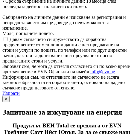
• Срок за съхранение на личните данни: 18 месеца след
последната дейност по клиентски номер.
Събирането на личните данни е изискване за регистрация и
непредоставянето им ще доведе до невъзможност за
изпълнение.
Моля, попълнете полето.
Давам съгласието си дружеството да обработва
предоставените от мен лични данни с цел предлагане на
стоки и услуги по пощата, по телефон или по друг директен
начин, както и за допитване с цел проучване относно
предлаганите стоки и услуги.
Запознат съм, че мога да оттегля съгласието си по всяко време
чрез заявление в EVN Офис или на имейл
info@evn.bg
.
Информиран съм, че оттеглянето на съгласието не засяга
законосъобразността на обработването, основано на дадено
съгласие преди неговото оттегляне.
Изпрати
×
Запитване за изкупуване на енергия
Продуктът ВЕИ Total се предлага от EVN
Трейдинг Саут Ийст Юръп. За да се свърже наш