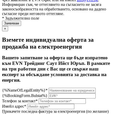
Информиран съм, че оттеглянето на съгласието не засяга
законосъобразността на обработването, основано на дадено
съгласие преди неговото оттегляне.
* Задължително поле
×
Вземете индивидуална оферта за
продажба на електроенергия
Вашето запитване за оферта ще бъде изпратено
към EVN Трейдинг Саут Ийст Юръп. В рамките
на три работни дни с Вас ще се свърже наш
експерт за обсъждане условията за доставка на
енергия.
{%NameOfLegalEntity%}*
{%BookingForm.Bulstat%}
Телефон за контакт*
Имейл адрес*
Прикачете последна фактура за електроенергия (по желание)