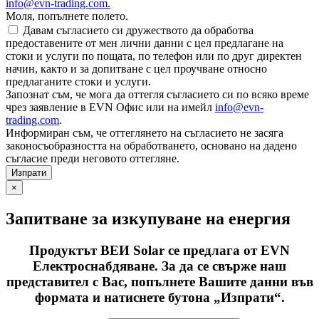
info@evn-trading.com
.
Моля, попълнете полето.
Давам съгласието си дружеството да обработва
предоставените от мен лични данни с цел предлагане на
стоки и услуги по пощата, по телефон или по друг директен
начин, както и за допитване с цел проучване относно
предлаганите стоки и услуги.
Запознат съм, че мога да оттегля съгласието си по всяко време
чрез заявление в EVN Офис или на имейл
info@evn-
trading.com
.
Информиран съм, че оттеглянето на съгласието не засяга
законосъобразността на обработването, основано на дадено
съгласие преди неговото оттегляне.
×
Запитване за изкупуване на енергия
Продуктът ВЕИ Solar се предлага от EVN
Електроснабдяване. За да се свърже наш
представител с Вас, попълнете Вашите данни във
формата и натиснете бутона „Изпрати“.