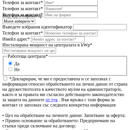
Телефон за контакт*
Телефон за контакт*
Телефон за контакт*
Вид идентификатор
Въведете избрания идентификатор
Телефон за контакт*
Имейл адрес*
Инсталирана мощност на централата в kWp*
Работеща централа*
Да
Не
*Декларирам, че ми е предоставена и се запознах с
информация относно обработването на лични данни от страна
на дружеството/ата в качеството му/им на администратор/и,
както и за правата ми съгласно действащото законодателство
за защита на данните
от тук
. Във връзка с тази форма за
контакт се запознах със следната конкретна информация:
• Цел на обработване на личните данни: Запитване за оферта;
• Правно основание за обработването: Предприемане на
стъпки преди сключване на договор;