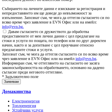
Събирането на личните данни е изискване за регистрация и
непредоставянето им ще доведе до невъзможност за
изпълнение. Запознат съм, че мога да оттегля съгласието си по
всяко време чрез заявление в EVN Офис или на имейл:
info@evn.bg
.
Давам съгласието си дружеството да обработва
предоставените от мен лични данни с цел предлагане на
стоки и услуги по пощата, по телефон или по друг директен
начин, както и за допитване с цел проучване относно
предлаганите стоки и услуги.
Запознат съм, че мога да оттегля съгласието си по всяко време
чрез заявление в EVN Офис или на имейл
info@evn.bg
.
Информиран съм, че оттеглянето на съгласието не засяга
законосъобразността на обработването, основано на дадено
съгласие преди неговото оттегляне.
* Задължително поле
Домакинства
Електроенергия
Топлоенергия
Устойчиви услуги