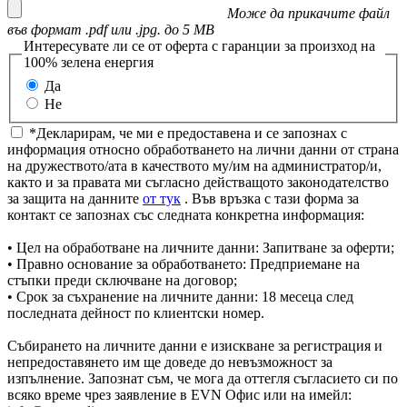
Може да прикачите файл
във формат .pdf или .jpg. до 5 MB
Интересувате ли се от оферта с гаранции за произход на
100% зелена енергия
Да
Не
*Декларирам, че ми е предоставена и се запознах с
информация относно обработването на лични данни от страна
на дружеството/ата в качеството му/им на администратор/и,
както и за правата ми съгласно действащото законодателство
за защита на данните
от тук
. Във връзка с тази форма за
контакт се запознах със следната конкретна информация:
• Цел на обработване на личните данни: Запитване за оферти;
• Правно основание за обработването: Предприемане на
стъпки преди сключване на договор;
• Срок за съхранение на личните данни: 18 месеца след
последната дейност по клиентски номер.
Събирането на личните данни е изискване за регистрация и
непредоставянето им ще доведе до невъзможност за
изпълнение. Запознат съм, че мога да оттегля съгласието си по
всяко време чрез заявление в EVN Офис или на имейл: