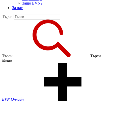
Защо EVN?
За нас
Търси
Търси
Търси
Меню
EVN Онлайн