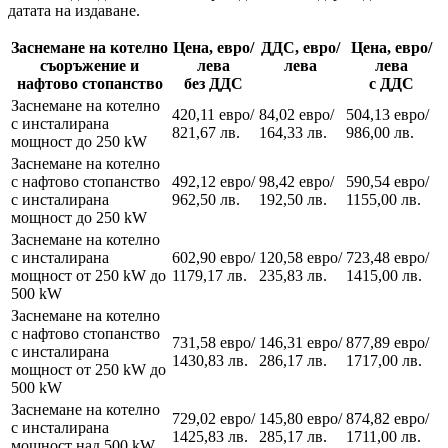
датата на издаване.
Заснемане на котелно
Цена, евро/
ДДС, евро/
Цена, евро/
съоръжение и
лева
лева
лева
нафтово стопанство
без ДДС
с ДДС
Заснемане на котелно
420,11 евро/
84,02 евро/
504,13 евро/
с инсталирана
821,67 лв.
164,33 лв.
986,00 лв.
мощност до 250 kW
Заснемане на котелно
с нафтово стопанство
492,12 евро/
98,42 евро/
590,54 евро/
с инсталирана
962,50 лв.
192,50 лв.
1155,00 лв.
мощност до 250 kW
Заснемане на котелно
с инсталирана
602,90 евро/
120,58 евро/
723,48 евро/
мощност от 250 kW до
1179,17 лв.
235,83 лв.
1415,00 лв.
500 kW
Заснемане на котелно
с нафтово стопанство
731,58 евро/
146,31 евро/
877,89 евро/
с инсталирана
1430,83 лв.
286,17 лв.
1717,00 лв.
мощност от 250 kW до
500 kW
Заснемане на котелно
729,02 евро/
145,80 евро/
874,82 евро/
с инсталирана
1425,83 лв.
285,17 лв.
1711,00 лв.
мощност над 500 kW