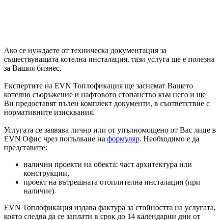
Ако се нуждаете от техническа документация за
съществуващата котелна инсталация, тази услуга ще е полезна
за Вашия бизнес.
Експертите на EVN Топлофикация ще заснемат Вашето
котелно съоръжение и нафтовото стопанство към него и ще
Ви предоставят пълен комплект документи, в съответствие с
нормативните изисквания.
Услугата се заявява лично или от упълномощено от Вас лице в
EVN Офис чрез попълване на
формуляр
. Необходимо е да
представите:
налични проекти на обекта: част архитектура или
конструкции,
проект на вътрешната отоплителна инсталация (при
наличие).
EVN Топлофикация издава фактура за стойността на услугата,
която следва да се заплати в срок до 14 календарни дни от