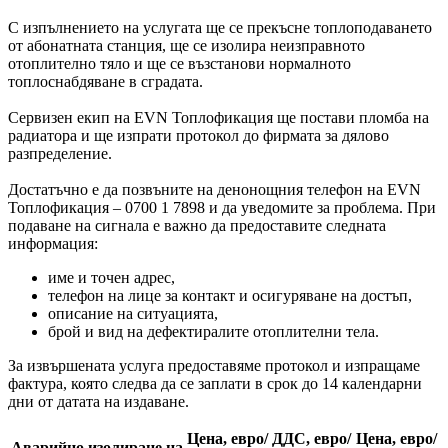
С изпълнението на услугата ще се прекъсне топлоподаването
от абонатната станция, ще се изолира неизправното
отоплително тяло и ще се възстанови нормалното
топлоснабдяване в сградата.
Сервизен екип на EVN Топлофикация ще постави пломба на
радиатора и ще изпрати протокол до фирмата за дялово
разпределение.
Достатъчно е да позвъните на денонощния телефон на EVN
Топлофикация – 0700 1 7898 и да уведомите за проблема. При
подаване на сигнала е важно да предоставите следната
информация:
име и точен адрес,
телефон на лице за контакт и осигуряване на достъп,
описание на ситуацията,
брой и вид на дефектиралите отоплителни тела.
За извършената услуга предоставяме протокол и изпращаме
фактура, която следва да се заплати в срок до 14 календарни
дни от датата на издаване.
Цена, евро/
ДДС, евро/
Цена, евро/
Аварийно изолиране на