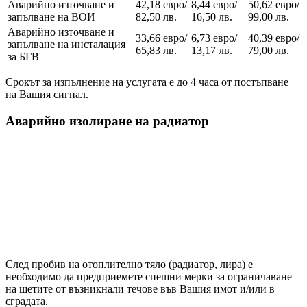
Аварийно източване и
42,18 евро/
8,44 евро/
50,62 евро/
запълване на ВОИ
82,50 лв.
16,50 лв.
99,00 лв.
Аварийно източване и
33,66 евро/
6,73 евро/
40,39 евро/
запълване на инсталация
65,83 лв.
13,17 лв.
79,00 лв.
за БГВ
Срокът за изпълнение на услугата е до 4 часа от постъпване
на Вашия сигнал.
Аварийно изолиране на радиатор
След пробив на отоплително тяло (радиатор, лира) е
необходимо да предприемете спешни мерки за ограничаване
на щетите от възникнали течове във Вашия имот и/или в
сградата.