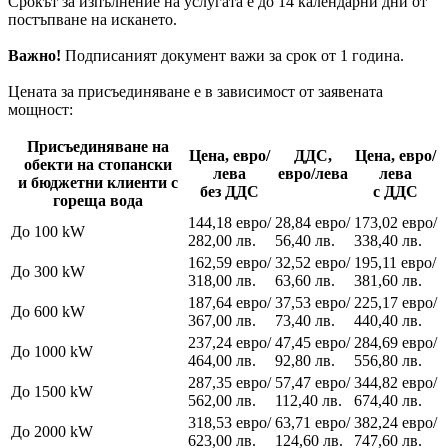
Срокът за изпълнение на услугата е до 14 календарни дни от
постъпване на искането.
Важно!
Подписаният документ важи за срок от 1 годинa.
Цената за присъединяване е в зависимост от заявената
мощност:
Присъединяване на
Цена, евро/
ДДС,
Цена, евро/
обекти на
стопански
лeва
евро/лева
лева
и бюджетни клиенти
с
без ДДС
с ДДС
гореща вода
144,18 евро/
28,84 евро/
173,02 евро/
До 100 kW
282,00 лв.
56,40 лв.
338,40 лв.
162,59 евро/
32,52 евро/
195,11 евро/
До 300 kW
318,00 лв.
63,60 лв.
381,60 лв.
187,64 евро/
37,53 евро/
225,17 евро/
До 600 kW
367,00 лв.
73,40 лв.
440,40 лв.
237,24 евро/
47,45 евро/
284,69 евро/
До 1000 kW
464,00 лв.
92,80 лв.
556,80 лв.
287,35 евро/
57,47 евро/
344,82 евро/
До 1500 kW
562,00 лв.
112,40 лв.
674,40 лв.
318,53 евро/
63,71 евро/
382,24 евро/
До 2000 kW
623,00 лв.
124,60 лв.
747,60 лв.