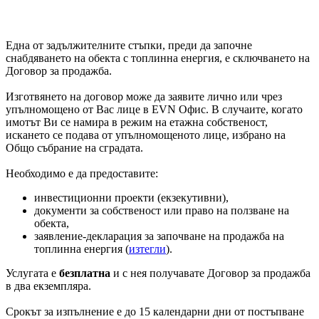
Една от задължителните стъпки, преди да започне
снабдяването на обекта с топлинна енергия, е сключването на
Договор за продажба.
Изготвянето на договор може да заявите лично или чрез
упълномощено от Вас лице в EVN Офис. В случаите, когато
имотът Ви се намира в режим на етажна собственост,
искането се подава от упълномощеното лице, избрано на
Общо събрание на сградата.
Необходимо е да предоставите:
инвестиционни проекти (екзекутивни),
документи за собственост или право на ползване на
обекта,
заявление-декларация за започване на продажба на
топлинна енергия (
изтегли
).
Услугата е
безплатна
и с нея получавате Договор за продажба
в два екземпляра.
Срокът за изпълнение е до 15 календарни дни от постъпване