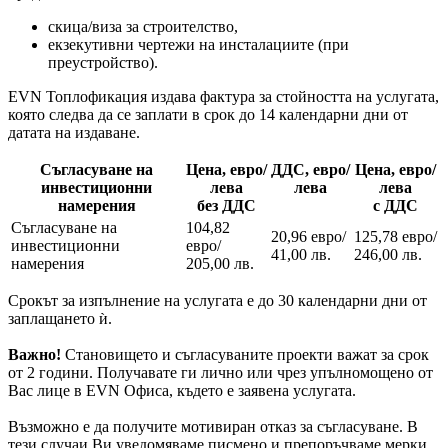
скица/виза за строителство,
екзекутивни чертежи на инсталациите (при
преустройство).
EVN Топлофикация издава фактура за стойността на услугата,
която следва да се заплати в срок до 14 календарни дни от
датата на издаване.
Съгласуване на
Цена, евро/
ДДС, евро/
Цена, евро/
инвестиционни
лева
лева
лева
намерения
без ДДС
с ДДС
Съгласуване на
104,82
20,96 евро/
125,78 евро/
инвестиционни
евро/
41,00 лв.
246,00 лв.
намерения
205,00 лв.
Срокът за изпълнение на услугата е до 30 календарни дни от
заплащането ѝ.
Важно!
Становището и съгласуваните проекти важат за срок
от 2 години. Получавате ги лично или чрез упълномощено от
Вас лице в EVN Офиса, където е заявена услугата.
Възможно е да получите мотивиран отказ за съгласуване. В
тези случаи Ви уведомяваме писмено и препоръчваме мерки