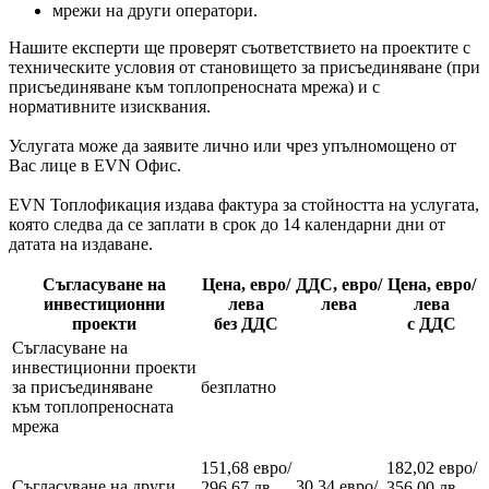
мрежи на други оператори.
Нашите експерти ще проверят съответствието на проектите с
техническите условия от становището за присъединяване (при
присъединяване към топлопреносната мрежа) и с
нормативните изисквания.
Услугата може да заявите лично или чрез упълномощено от
Вас лице в EVN Офис.
EVN Топлофикация издава фактура за стойността на услугата,
която следва да се заплати в срок до 14 календарни дни от
датата на издаване.
Съгласуване на
Цена, евро/
ДДС, евро/
Цена, евро/
инвестиционни
лева
лева
лева
проекти
без ДДС
с ДДС
Съгласуване на
инвестиционни проекти
за присъединяване
безплатно
към топлопреносната
мрежа
151,68 евро/
182,02 евро/
Съгласуване на други
30,34 евро/
296,67 лв.
356,00 лв.