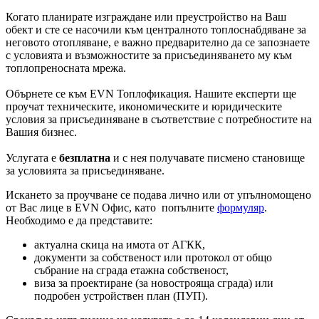
Когато планирате изграждане или преустройство на Ваш
обект и сте се насочили към централното топлоснабдяване за
неговото отопляване, е важно предварително да се запознаете
с условията и възможностите за присъединяването му към
топлопреносната мрежа.
Обърнете се към EVN Топлофикация. Нашите експерти ще
проучат техническите, икономическите и юридическите
условия за присъединяване в съответствие с потребностите на
Вашия бизнес.
Услугата е
безплатна
и с нея получавате писмено становище
за условията за присъединяване.
Искането за проучване се подава лично или от упълномощено
от Вас лице в EVN Офис, като попълните
формуляр
.
Необходимо е да представите:
актуална скица на имота от АГКК,
документи за собственост или протокол от общо
събрание на сграда етажна собственост,
виза за проектиране (за новострояща сграда) или
подробен устройствен план (ПУП).