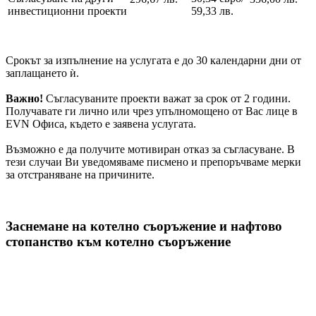
инвестиционни проекти
59,33 лв.
Срокът за изпълнение на услугата е до 30 календарни дни от
заплащането ѝ.
Важно!
Съгласуваните проекти важат за срок от 2 години.
Получавате ги лично или чрез упълномощено от Вас лице в
EVN Офиса, където е заявена услугата.
Възможно е да получите мотивиран отказ за съгласуване. В
тези случаи Ви уведомяваме писмено и препоръчваме мерки
за отстраняване на причините.
Заснемане на котелно съоръжение и нафтово
стопанство към котелно съоръжение