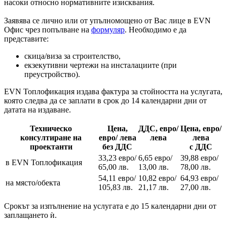
насоки относно нормативните изисквания.
Заявява се лично или от упълномощено от Вас лице в EVN
Офис чрез попълване на
формуляр
. Необходимо е да
представите:
скица/виза за строителство,
екзекутивни чертежи на инсталациите (при
преустройство).
EVN Топлофикация издава фактура за стойността на услугата,
която следва да се заплати в срок до 14 календарни дни от
датата на издаване.
Техническо
Цена,
ДДС, евро/
Цена, евро/
консултиране на
евро/ лева
лева
лева
проектанти
без ДДС
с ДДС
33,23 евро/
6,65 евро/
39,88 евро/
в EVN Топлофикация
65,00 лв.
13,00 лв.
78,00 лв.
54,11 евро/
10,82 евро/
64,93 евро/
на място/обекта
105,83 лв.
21,17 лв.
27,00 лв.
Срокът за изпълнение на услугата е до 15 календарни дни от
заплащането ѝ.