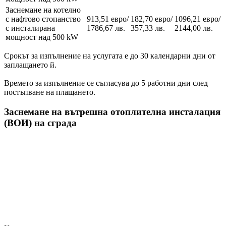
Заснемане на котелно
с нафтово стопанство
913,51 евро/
182,70 евро/
1096,21 евро/
с инсталирана
1786,67 лв.
357,33 лв.
2144,00 лв.
мощност над 500 kW
Срокът за изпълнение на услугата е до 30 календарни дни от
заплащането й.
Времето за изпълнение се съгласува до 5 работни дни след
постъпване на плащането.
Заснемане на вътрешна отоплителна инсталация
(ВОИ) на сграда