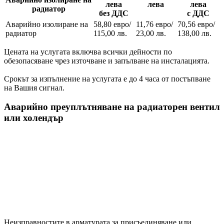
лева
лева
лева
радиатор
без ДДС
с ДДС
Аварийно изолиране на
58,80 евро/
11,76 евро/
70,56 евро/
радиатор
115,00 лв.
23,00 лв.
138,00 лв.
Цената на услугата включва всички дейности по
обезопасяване чрез източване и запълване на инсталацията.
Срокът за изпълнение на услугата е до 4 часа от постъпване
на Вашия сигнал.
Аварийно преуплътняване на радиаторен вентил
или холендър
Неизправностите в арматурата за присъединяване или