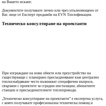
на Вашето искане.
Документите получавате лично или чрез упълномощено от
Вас лице от Експерт продажби на EVN Топлофикация.
Техническо консултиране на проектанти
При изграждане на нови обекти или преустройство на
съществуващи с планирано присъединяване към централно
топлоснабдяване често възникват специфични въпроси,
свързани с проектите за сградни инсталации, абонатните
станции и присъединителните топлопроводи.
„Техническо консултиране на проектанти” е експертна услуга,
с която получавате професионална техническа помощ и