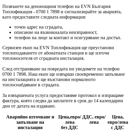
Позвънете на денонощния телефон на EVN България
Топлофикация - 0700 1 7898 и сигнализирайте за аварията,
като предоставите следната информация:
точен адрес на сградата,
описание на възникналата неизправност,
телефон на лице за контакт и осигуряване на достъп.
Сервизен екип на EVN Топлофикация ще преустанови
топлоподаването от абонатната станция и ще източи
топлоносителя от сградната инсталация.
След отстраняване на повредата ни уведомете на телефон
0700 1 7898. Наш екип ще извърши своевременно запълване
на инсталацията и ще възстанови нормалното
топлоснабдяване в сградата.
За извършената услуга предоставяме протокол и изпращаме
фактура, която следва да заплатите в срок до 14 календарни
дни от датата на издаване.
Аварийно източване и
Цена,евро/
ДДС, евро/
Цена,
запълване на
лева
лева
евро/лева
инсталация
без ДДС
с ДДС