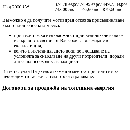
374,78 евро/
74,95 евро/
449,73 евро/
Над 2000 kW
733,00 лв.
146,60 лв.
879,60 лв.
Възможно е да получите мотивиран отказ за присъединяване
към топлопреносната мрежа:
при техническа невъзможност присъединяването да се
извърши в заявения от Вас срок за въвеждане в
експлоатация,
когато присъединяването води до влошаване на
условията за снабдяване на други потребители, поради
липса на необходимата мощност.
В тези случаи Ви уведомяваме писмено за причините и за
необходимите мерки за тяхното отстраняване.
Договори за продажба на топлинна енергия