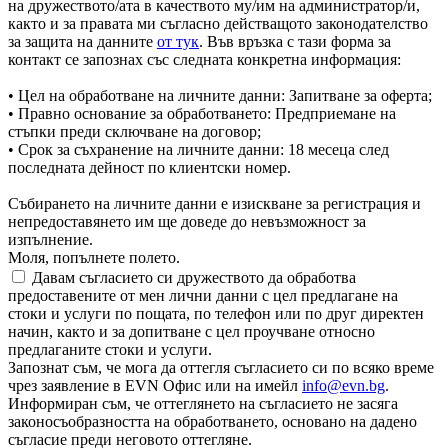
на дружеството/ата в качеството му/им на администратор/и,
както и за правата ми съгласно действащото законодателство
за защита на данните
от тук
. Във връзка с тази форма за
контакт се запознах със следната конкретна информация:
• Цел на обработване на личните данни: Запитване за оферта;
• Правно основание за обработването: Предприемане на
стъпки преди сключване на договор;
• Срок за съхранение на личните данни: 18 месеца след
последната дейност по клиентски номер.
Събирането на личните данни е изискване за регистрация и
непредоставянето им ще доведе до невъзможност за
изпълнение.
Моля, попълнете полето.
Давам съгласието си дружеството да обработва
предоставените от мен лични данни с цел предлагане на
стоки и услуги по пощата, по телефон или по друг директен
начин, както и за допитване с цел проучване относно
предлаганите стоки и услуги.
Запознат съм, че мога да оттегля съгласието си по всяко време
чрез заявление в EVN Офис или на имейл
info@evn.bg
.
Информиран съм, че оттеглянето на съгласието не засяга
законосъобразността на обработването, основано на дадено
съгласие преди неговото оттегляне.