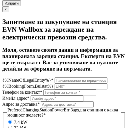
×
Запитване за закупуване на станция
EVN Wallbox за зареждане на
електрически превозни средства.
Моля, оставете своите данни и информация за
планираната зарядна станция. Експерти на EVN
ще се свържат с Вас за уточняване на нужните
детайли за оформяне на поръчката.
{%NameOfLegalEntity%}*
{%BookingForm.Bulstat%}
Телефон за контакт*
Имейл адрес*
Адрес за доставка*
PreferedChargingStationPowerErr
Зарядна станция с каква
мощност желаете?*
7,4 kW
22 kW