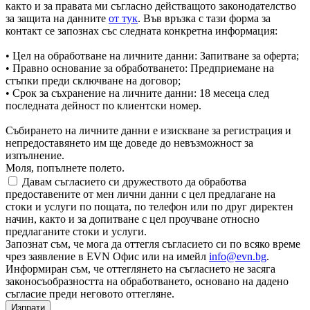
както и за правата ми съгласно действащото законодателство
за защита на данните
от тук
. Във връзка с тази форма за
контакт се запознах със следната конкретна информация:
• Цел на обработване на личните данни: Запитване за оферта;
• Правно основание за обработването: Предприемане на
стъпки преди сключване на договор;
• Срок за съхранение на личните данни: 18 месеца след
последната дейност по клиентски номер.
Събирането на личните данни е изискване за регистрация и
непредоставянето им ще доведе до невъзможност за
изпълнение.
Моля, попълнете полето.
Давам съгласието си дружеството да обработва
предоставените от мен лични данни с цел предлагане на
стоки и услуги по пощата, по телефон или по друг директен
начин, както и за допитване с цел проучване относно
предлаганите стоки и услуги.
Запознат съм, че мога да оттегля съгласието си по всяко време
чрез заявление в EVN Офис или на имейл
info@evn.bg
.
Информиран съм, че оттеглянето на съгласието не засяга
законосъобразността на обработването, основано на дадено
съгласие преди неговото оттегляне.