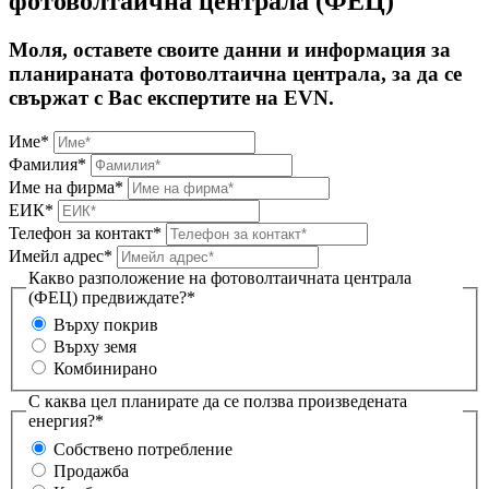
фотоволтаична централа (ФЕЦ)
Моля, оставете своите данни и информация за
планираната фотоволтаична централа, за да се
свържат с Вас експертите на EVN.
Име*
Фамилия*
Име на фирма*
ЕИК*
Телефон за контакт*
Имейл адрес*
Какво разположение на фотоволтаичната централа
(ФЕЦ) предвиждате?*
Върху покрив
Върху земя
Комбинирано
С каква цел планирате да се ползва произведената
енергия?*
Собствено потребление
Продажба