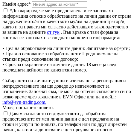
Имейл адрес*
*Декларирам, че ми е предоставена и се запознах с
информация относно обработването на лични данни от страна
на дружеството/ата в качеството му/им на администратор/и,
както и за правата ми съгласно действащото законодателство
за защита на данните
от тук
. Във връзка с тази форма за
контакт се запознах със следната конкретна информация:
• Цел на обработване на личните данни: Запитване за оферти;
• Правно основание за обработването: Предприемане на
стъпки преди сключване на договор;
• Срок за съхранение на личните данни: 18 месеца след
последната дейност по клиентски номер.
Събирането на личните данни е изискване за регистрация и
непредоставянето им ще доведе до невъзможност за
изпълнение. Запознат съм, че мога да оттегля съгласието си по
всяко време чрез заявление в EVN Офис или на имейл:
info@evn-trading.com
.
Моля, попълнете полето.
Давам съгласието си дружеството да обработва
предоставените от мен лични данни с цел предлагане на
стоки и услуги по пощата, по телефон или по друг директен
начин, както и за допитване с цел проучване относно