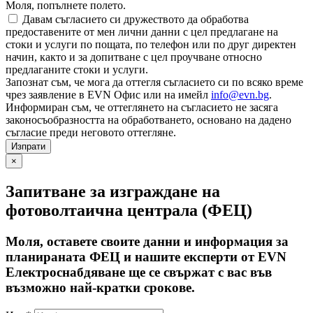
Моля, попълнете полето.
Давам съгласието си дружеството да обработва
предоставените от мен лични данни с цел предлагане на
стоки и услуги по пощата, по телефон или по друг директен
начин, както и за допитване с цел проучване относно
предлаганите стоки и услуги.
Запознат съм, че мога да оттегля съгласието си по всяко време
чрез заявление в EVN Офис или на имейл
info@evn.bg
.
Информиран съм, че оттеглянето на съгласието не засяга
законосъобразността на обработването, основано на дадено
съгласие преди неговото оттегляне.
×
Запитване за изграждане на
фотоволтаична централа (ФЕЦ)
Моля, оставете своите данни и информация за
планираната ФЕЦ и нашите експерти от EVN
Електроснабдяване ще се свържат с вас във
възможно най-кратки срокове.