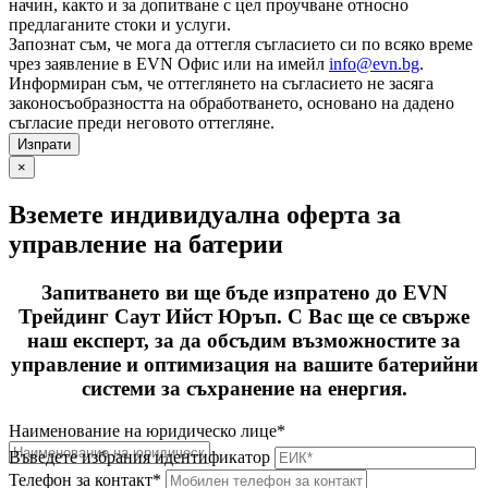
начин, както и за допитване с цел проучване относно
предлаганите стоки и услуги.
Запознат съм, че мога да оттегля съгласието си по всяко време
чрез заявление в EVN Офис или на имейл
info@evn.bg
.
Информиран съм, че оттеглянето на съгласието не засяга
законосъобразността на обработването, основано на дадено
съгласие преди неговото оттегляне.
×
Вземете индивидуална оферта за
управление на батерии
Запитването ви ще бъде изпратено до EVN
Трейдинг Саут Ийст Юръп. С Вас ще се свърже
наш експерт, за да обсъдим възможностите за
управление и оптимизация на вашите батерийни
системи за съхранение на енергия.
Наименование на юридическо лице*
Въведете избрания идентификатор
Телефон за контакт*