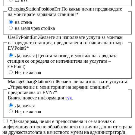
ChargingStationPositionErr
По какъв начин предвиждате
да монтирате зарядната станция?*
на стена
на земя чрез стойка
UseEvPointErr
Желаете ли използвате услуги за монтаж
на зарядната станция, предоставени от нашия партньор
EVPoint?*
Да, желая (Цената за оглед и монтаж на зарядната
станция се определя от изпълнителя на услугата –
EVPoint)
Не, не желая
ManageChargStationErr
Желаете ли да използвате услугата
„Управление и мониторинг на зарядни станции“,
предоставяна от EVN?*
Вижте повече информация
тук
.
Да, желая
Не, не желая
*Декларирам, че ми е предоставена и се запознах с
информация относно обработването на лични данни от страна
на дружеството/ата в качеството му/им на администратор/и,