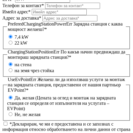
Телефон за контакт*
Имейл адрес*
Адрес за доставка*
PreferedChargingStationPowerErr
Зарядна станция с каква
мощност желаеш?*
7,4 kW
22 kW
ChargingStationPositionErr
По какъв начин предвиждаш да
монтираш зарядната станция?*
на стена
на земя чрез стойка
UseEvPointErr
Желаеш ли да използваш услуги за монтаж
на зарядната станция, предоставени от нашия партньор
EVPoint?*
Да, желая (Цената за оглед и монтаж на зарядната
станция се определя от изпълнителя на услугата –
EVPoint)
Не, не желая
*Декларирам, че ми е предоставена и се запознах с
информация относно обработването на лични данни от страна