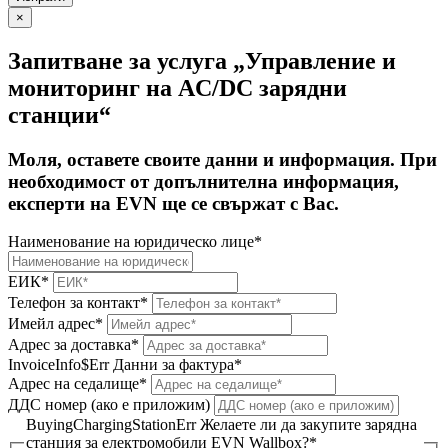
×
Запитване за услуга „Управление и
мониторинг на AC/DC зарядни
станции“
Моля, оставете своите данни и информация. При
необходимост от допълнителна информация,
експерти на EVN ще се свържат с Вас.
Наименование на юридическо лице*
ЕИК*
Телефон за контакт*
Имейл адрес*
Адрес за доставка*
InvoiceInfo$Err
Данни за фактура*
Адрес на седалище*
ДДС номер (ако е приложим)
BuyingChargingStationErr
Желаете ли да закупите зарядна
станция за електромобили EVN Wallbox?*