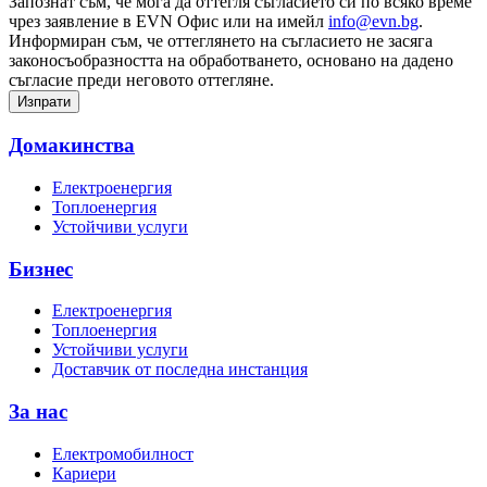
Запознат съм, че мога да оттегля съгласието си по всяко време
чрез заявление в EVN Офис или на имейл
info@evn.bg
.
Информиран съм, че оттеглянето на съгласието не засяга
законосъобразността на обработването, основано на дадено
съгласие преди неговото оттегляне.
Домакинства
Електроенергия
Топлоенергия
Устойчиви услуги
Бизнес
Електроенергия
Топлоенергия
Устойчиви услуги
Доставчик от последна инстанция
За нас
Електромобилност
Кариери