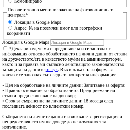
Комбинирано
Посочете точно местоположение на фотоволтаичната
централа*
Локация в Google Maps
Aдрес, № на поземлен имот или географски
координати
Локация в Google Maps
*Декларирам, че ми е предоставена и се запознах с
информация относно обработването на лични данни от страна
на дружеството/ата в качеството му/им на администратор/и,
както и за правата ми съгласно действащото законодателство
за защита на данните
от тук
. Във връзка с тази форма за
контакт се запознах със следната конкретна информация:
• Цел на обработване на личните данни: Запитване за оферта;
• Правно основание за обработването: Предприемане на
стъпки преди сключване на договор;
• Срок за съхранение на личните данни: 18 месеца след
последната дейност по клиентски номер.
Събирането на личните данни е изискване за регистрация и
непредоставянето им ще доведе до невъзможност за
изпълнение.