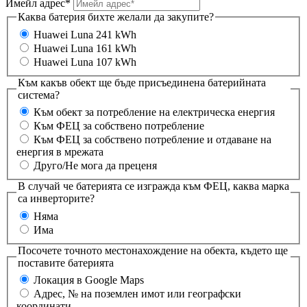
Имейл адрес*
Каква батерия бихте желали да закупите?
Huawei Luna 241 kWh
Huawei Luna 161 kWh
Huawei Luna 107 kWh
Към какъв обект ще бъде присъединена батерийната
система?
Към обект за потребление на електрическа енергия
Към ФЕЦ за собствено потребление
Към ФЕЦ за собствено потребление и отдаване на
енергия в мрежата
Друго/Не мога да преценя
В случай че батерията се изгражда към ФЕЦ, каква марка
са инверторите?
Няма
Има
Посочете точното местонахождение на обекта, където ще
поставите батерията
Локация в Google Maps
Aдрес, № на поземлен имот или географски
координати