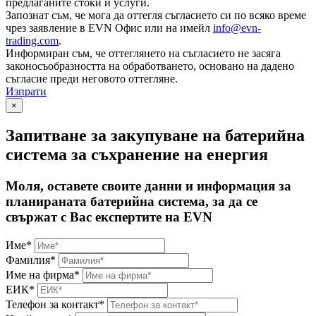
предлаганите стоки и услуги.
Запознат съм, че мога да оттегля съгласието си по всяко време
чрез заявление в EVN Офис или на имейл
info@evn-
trading.com
.
Информиран съм, че оттеглянето на съгласието не засяга
законосъобразността на обработването, основано на дадено
съгласие преди неговото оттегляне.
Изпрати
×
Запитване за закупуване на батерийна
система за съхранение на енергия
Моля, оставете своите данни и информация за
планираната батерийна система, за да се
свържат с Вас експертите на EVN
Име*
Фамилия*
Име на фирма*
ЕИК*
Телефон за контакт*