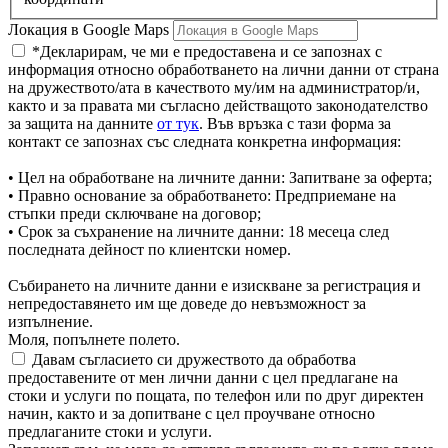
Локация в Google Maps
*Декларирам, че ми е предоставена и се запознах с
информация относно обработването на лични данни от страна
на дружеството/ата в качеството му/им на администратор/и,
както и за правата ми съгласно действащото законодателство
за защита на данните
от тук
. Във връзка с тази форма за
контакт се запознах със следната конкретна информация:
• Цел на обработване на личните данни: Запитване за оферта;
• Правно основание за обработването: Предприемане на
стъпки преди сключване на договор;
• Срок за съхранение на личните данни: 18 месеца след
последната дейност по клиентски номер.
Събирането на личните данни е изискване за регистрация и
непредоставянето им ще доведе до невъзможност за
изпълнение.
Моля, попълнете полето.
Давам съгласието си дружеството да обработва
предоставените от мен лични данни с цел предлагане на
стоки и услуги по пощата, по телефон или по друг директен
начин, както и за допитване с цел проучване относно
предлаганите стоки и услуги.