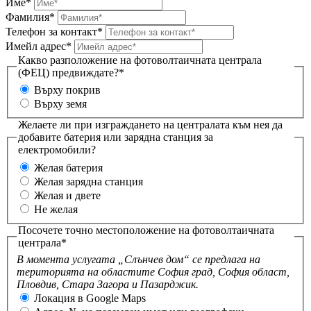
Име*
Фамилия*
Телефон за контакт*
Имейл адрес*
Какво разположение на фотоволтаичната централа
(ФЕЦ) предвиждате?*
Върху покрив
Върху земя
Желаете ли при изграждането на централата към нея да
добавите батерия или зарядна станция за
електромобили?
Желая батерия
Желая зарядна станция
Желая и двете
Не желая
Посочете точно местоположение на фотоволтаичната
централа*
В момента услугата „Слънчев дом“ се предлага на
територията на областите София град, София област,
Пловдив, Стара Загора и Пазарджик.
Локация в Google Maps