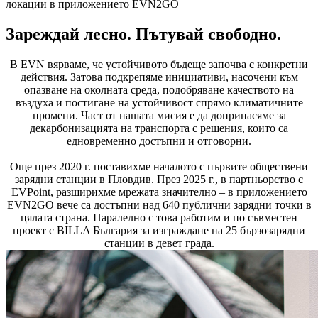
локации в приложението EVN2GO
Зареждай лесно. Пътувай свободно.
В EVN вярваме, че устойчивото бъдеще започва с конкретни
действия. Затова подкрепяме инициативи, насочени към
опазване на околната среда, подобряване качеството на
въздуха и постигане на устойчивост спрямо климатичните
промени. Част от нашата мисия е да допринасяме за
декарбонизацията на транспорта с решения, които са
едновременно достъпни и отговорни.
Още през 2020 г. поставихме началото с първите обществени
зарядни станции в Пловдив. През 2025 г., в партньорство с
EVPoint, разширихме мрежата значително – в приложението
EVN2GO вече са достъпни над 640 публични зарядни точки в
цялата страна. Паралелно с това работим и по съвместен
проект с BILLA България за изграждане на 25 бързозарядни
станции в девет града.