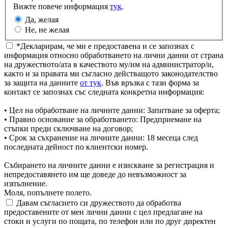
Вижте повече информация
тук
.
Да, желая
Не, не желая
*Декларирам, че ми е предоставена и се запознах с
информация относно обработването на лични данни от страна
на дружеството/ата в качеството му/им на администратор/и,
както и за правата ми съгласно действащото законодателство
за защита на данните
от тук
. Във връзка с тази форма за
контакт се запознах със следната конкретна информация:
• Цел на обработване на личните данни: Запитване за оферта;
• Правно основание за обработването: Предприемане на
стъпки преди сключване на договор;
• Срок за съхранение на личните данни: 18 месеца след
последната дейност по клиентски номер.
Събирането на личните данни е изискване за регистрация и
непредоставянето им ще доведе до невъзможност за
изпълнение.
Моля, попълнете полето.
Давам съгласието си дружеството да обработва
предоставените от мен лични данни с цел предлагане на
стоки и услуги по пощата, по телефон или по друг директен