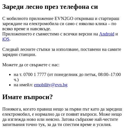
Зареди лесно през телефона си
С мобилното приложение EVN2GO откриваш и стартираш
зареждане на електромобила си само с няколко клика – по
всяко време и навсякъде.
Приложението е съвместимо с всички версии на
Android
и
iOS
.
Следвай лесните стъпки за използване, поставени на самите
зарядни станции.
Можете да се свържете с нас:
на т. 0700 1 7777 (от понеделник до петък, 08:00–17:00
ч.)
на имейл:
emobility@evn.bg
Имате въпроси?
Понякога, когато правиш нещо за първи път като да заредиш
електромобил, е нормално да се появят въпроси. Може нещо
да изглежда ново или неясно. Затова събрахме най-честите
запитвания точно тук, за да ти спестим време и усилия.