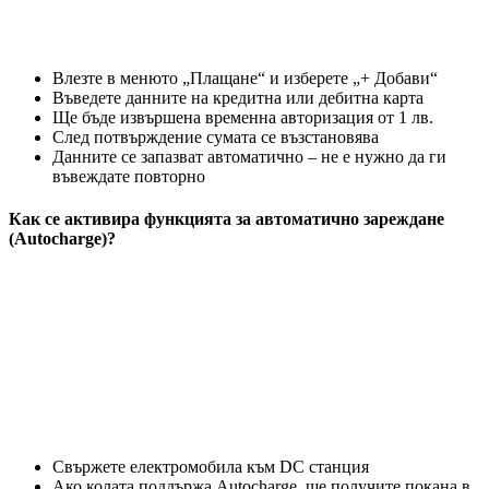
Влезте в менюто „Плащане“ и изберете „+ Добави“
Въведете данните на кредитна или дебитна карта
Ще бъде извършена временна авторизация от 1 лв.
След потвърждение сумата се възстановява
Данните се запазват автоматично – не е нужно да ги
въвеждате повторно
Как се активира функцията за автоматично зареждане
(Autocharge)?
Свържете електромобила към DC станция
Ако колата поддържа Autocharge, ще получите покана в