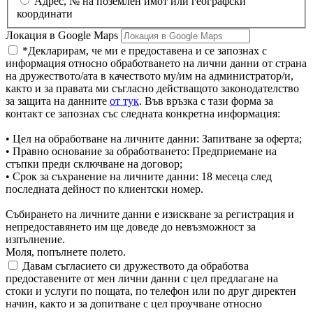
Aдрес, № на поземлен имот или географски
координати
Локация в Google Maps
*Декларирам, че ми е предоставена и се запознах с
информация относно обработването на лични данни от страна
на дружеството/ата в качеството му/им на администратор/и,
както и за правата ми съгласно действащото законодателство
за защита на данните
от тук
. Във връзка с тази форма за
контакт се запознах със следната конкретна информация:
• Цел на обработване на личните данни: Запитване за оферта;
• Правно основание за обработването: Предприемане на
стъпки преди сключване на договор;
• Срок за съхранение на личните данни: 18 месеца след
последната дейност по клиентски номер.
Събирането на личните данни е изискване за регистрация и
непредоставянето им ще доведе до невъзможност за
изпълнение.
Моля, попълнете полето.
Давам съгласието си дружеството да обработва
предоставените от мен лични данни с цел предлагане на
стоки и услуги по пощата, по телефон или по друг директен
начин, както и за допитване с цел проучване относно