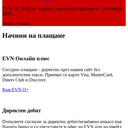
EVN EC-ДПИ не изпраща хартиените фактури от септември
2022 г.
Заяви eFaktura
Начини на плащане
EVN Онлайн плюс
Сигурно плащане - директно през нашия сайт без
допълнителни такси. Приемат се карти Visa, MasterCard,
Diners Club и Discover.
Към EVN О+
Директен дебит
Попълнете съгласие за директен дебит/незабавно инкасо във
Вашата банка и го представете в офис на EVN или на имейл