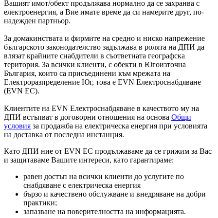
Вашият имот/обект продължава нормално да се захранва с
електроенергия, а Вие имате време да си намерите друг, по-
надежден партньор.
За домакинствата и фирмите на средно и ниско напрежение
българското законодателство задължава в ролята на ДПИ да
влязат крайните снабдители в съответната географска
територия. За всички клиенти, с обекти в Югоизточна
България, които са присъединени към мрежата на
Електроразпределение Юг, това е EVN Електроснабдяване
(EVN ЕС).
Клиентите на EVN Електроснабдяване в качеството му на
ДПИ встъпват в договорни отношения на основа
Общи
условия
за продажба на електрическа енергия при условията
на доставка от последна инстанция.
Като ДПИ ние от EVN ЕС продължаваме да се грижим за Вас
и защитаваме Вашите интереси, като гарантираме:
равен достъп на всички клиенти до услугите по
снабдяване с електрическа енергия
бързо и качествено обслужване и внедряване на добри
практики;
запазване на поверителността на информацията.