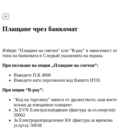
×
Плащане чрез банкомат
Избери "Плащане на сметки" или "B-pay" в зависимост от
типа на банкомата и Следвай указанията на екрана.
При ползване на опция „Плащане на сметки”:
Въведете П.К 4000
Въведете като персонален код Вашето ИТН.
При опция “B-pay”:
"Код на търговец" зависи от дружеството, към което
искаш да извършиш плащане:
За EVN Електроснабдяване (фактура за ел.енергия):
50002
За Електроразпределение Юг (фактура за мрежова
услуга): 50038