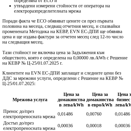
определяна от ЕСО и
утвърдени измерени стойности от оператора на
електроразпределителната мрежа
Поради факта че ЕСО обявяват цените си през първата
половина на месеца, следващ отчетния месец, и спазвайки
променената Методика на КЕВР, EVN EC-ДПИ ще обявява
цена и ще издава фактури за отчетен месец след 12-то число
на следващия месец.
Тази стойност не включва цена за Задължения към
обществото, която е определена на 0,00000 лв./kWh с Решение
на КЕВР № Ц-25/01.07.2025 г.
Клиентите на EVN ЕС-ДПИ заплащат и следните цени без
ДДС за мрежови услуги, определени с Решение на КЕВР №
Ц-25/01.07.2025:
Цена за
Цена за
Цена з
Мрежова услуга
домакинства
домакинства
бизнес
в лева/kWh
в евро/kWh
лева/k
Пренос до/през
0,01486
0,00760
0,0148
електропреносната мрежа
Достъп до/през
0,00036
0,00018
0,00036
електропреносната мрежа