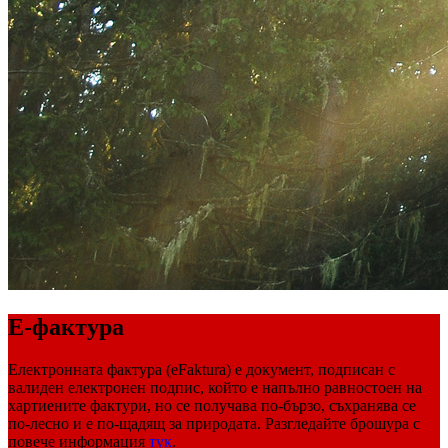
Е-фактура
Електронната фактура (eFaktura) е документ, подписан с
валиден електронен подпис, който е напълно равностоен на
хартиените фактури, но се получава по-бързо, съхранява се
по-лесно и е по-щадящ за природата. Разгледайте брошура с
повече информация
тук
.