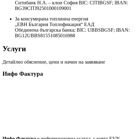
Ситибанк Н.А. – клон София ВІС: CITIBGSF; IBAN:
BG39CITI92501000109001
За консумирана топлинна енергия
„ЕВН България Топлофикация“ ЕАД
Обединена българска банка; BIC: UBBSBGSF; IBAN:
BG12UBBS81551085016988
Услуги
Детайлно обяснение, цени и начин на заявяване
Инфо Фактура
Инфо Фактура
е информационна услуга, с която EVN