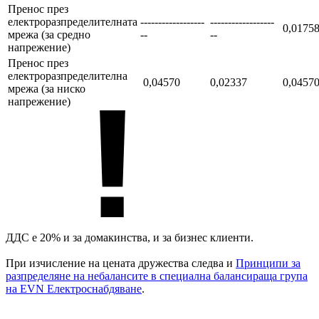
Пренос през
електроразпределителната
------------------
------------------
0,0175
мрежа (за средно
--
--
напрежение)
Пренос през
електроразпределителна
0,04570
0,02337
0,0457
мрежа (за ниско
напрежение)
ДДС e 20% и за домакинства, и за бизнес клиенти.
При изчисление на цената дружества следва и
Принципи за
разпределяне на небалансите в специална балансираща група
на EVN Електроснабдяване
.