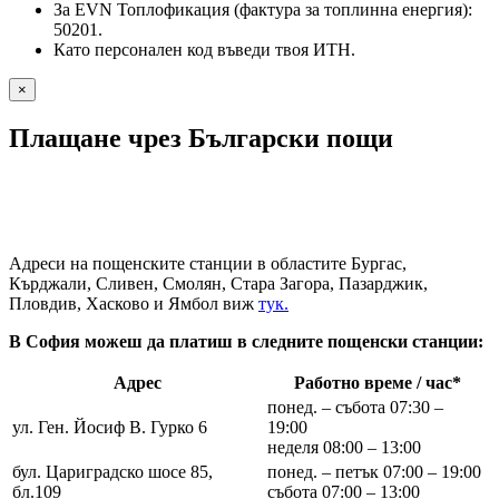
За EVN Топлофикация (фактура за топлинна енергия):
50201.
Като персонален код въведи твоя ИТН.
×
Плащане чрез Български пощи
Адреси на пощенските станции в областите Бургас,
Кърджали, Сливен, Смолян, Стара Загора, Пазарджик,
Пловдив, Хасково и Ямбол виж
тук.
В София можеш да платиш в следните пощенски станции:
Адрес
Работно време / час*
понед. – събота 07:30 –
ул. Ген. Йосиф В. Гурко 6
19:00
неделя 08:00 – 13:00
бул. Цариградско шосе 85,
понед. – петък 07:00 – 19:00
бл.109
събота 07:00 – 13:00