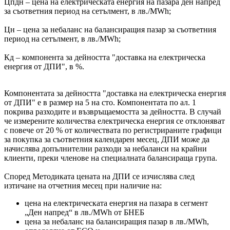
Цпдн – цена на електрическата енергия на пазара ден напред
за съответния период на сетълмент, в лв./MWh;
Цн – цена за небаланс на балансиращия пазар за съответния
период на сетълмент, в лв./MWh;
Кд – компонента за дейността "доставка на електрическа
енергия от ДПИ", в %.
Компонентата за дейността "доставка на електрическа енергия
от ДПИ" e в размер на 5 на сто. Компонентата по ал. 1
покрива разходите и възвръщаемостта за дейността. В случай
че измерените количества електрическа енергия се отклоняват
с повече от 20 % от количествата по регистрираните графици
за покупка за съответния календарен месец, ДПИ може да
начислява допълнителни разходи за небаланси на крайни
клиенти, преки членове на специалната балансираща група.
Според Методиката цената на ДПИ се изчислява след
изтичане на отчетния месец при наличие на:
цена на електрическата енергия на пазара в сегмент
„Ден напред“ в лв./MWh от БНЕБ
цена за небаланс на балансиращия пазар в лв./MWh,