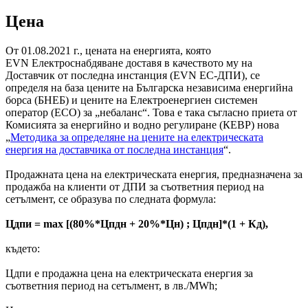
Ценa
От 01.08.2021 г., цената на енергията, която
EVN Електроснабдяване доставя в качеството му на
Доставчик от последна инстанция (EVN EC-ДПИ), се
определя на база цените на Българска независима енергийна
борса (БНЕБ) и цените на Електроенергиен системен
оператор (ЕСО) за „небаланс“. Това е така съгласно приета от
Комисията за енергийно и водно регулиране (КЕВР) нова
„
Методика за определяне на цените на електрическата
енергия на доставчика от последна инстанция
“.
Продажната цена на електрическата енергия, предназначена за
продажба на клиенти от ДПИ за съответния период на
сетълмент, се образува по следната формула:
Цдпи = max [(80%*Цпдн + 20%*Цн) ; Цпдн]*(1 + Кд),
където:
Цдпи е продажна цена на електрическата енергия за
съответния период на сетълмент, в лв./MWh;