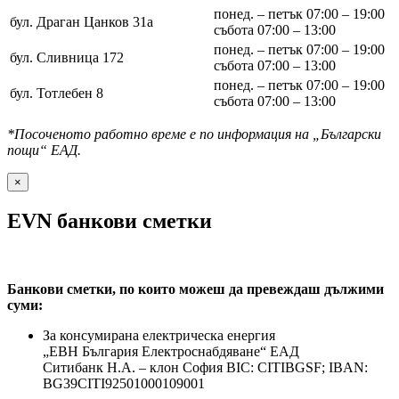
понед. – петък 07:00 – 19:00
бул. Драган Цанков 31а
събота 07:00 – 13:00
понед. – петък 07:00 – 19:00
бул. Сливница 172
събота 07:00 – 13:00
понед. – петък 07:00 – 19:00
бул. Тотлебен 8
събота 07:00 – 13:00
*Посоченото работно време е по информация на „Български
пощи“ ЕАД.
×
EVN банкови сметки
Банкови сметки, по които можеш да превеждаш дължими
суми:
За консумирана електрическа енергия
„ЕВН България Електроснабдяване“ ЕАД
Ситибанк Н.А. – клон София ВІС: CITIBGSF; IBAN:
BG39CITI92501000109001