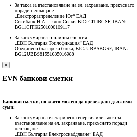
За такса за възстановяване на ел. захранване, прекъснато
поради неплащане
„Електроразпределение Юг“ ЕАД
Ситибанк Н.А. – клон София ВІС: CITIBGSF; IBAN:
BG11CITI92501000109117
За консумирана топлинна енергия
„ЕВН България Топлофикация“ ЕАД
Обединена българска банка; BIC: UBBSBGSF; IBAN:
BG12UBBS81551085016988
×
EVN банкови сметки
Банкови сметки, по които можеш да превеждаш дължими
суми:
За консумирана електрическа енергия или такса за
възстановяване на ел. захранване, прекъснато поради
неплащане
„ЕВН България Електроснабдяване“ ЕАД