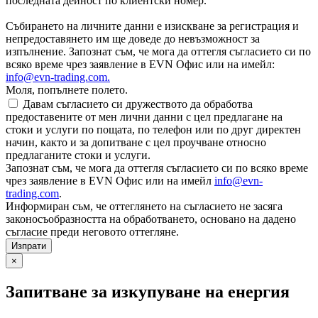
последната дейност по клиентски номер.
Събирането на личните данни е изискване за регистрация и
непредоставянето им ще доведе до невъзможност за
изпълнение. Запознат съм, че мога да оттегля съгласието си по
всяко време чрез заявление в EVN Офис или на имейл:
info@evn-trading.com
.
Моля, попълнете полето.
Давам съгласието си дружеството да обработва
предоставените от мен лични данни с цел предлагане на
стоки и услуги по пощата, по телефон или по друг директен
начин, както и за допитване с цел проучване относно
предлаганите стоки и услуги.
Запознат съм, че мога да оттегля съгласието си по всяко време
чрез заявление в EVN Офис или на имейл
info@evn-
trading.com
.
Информиран съм, че оттеглянето на съгласието не засяга
законосъобразността на обработването, основано на дадено
съгласие преди неговото оттегляне.
×
Запитване за изкупуване на енергия