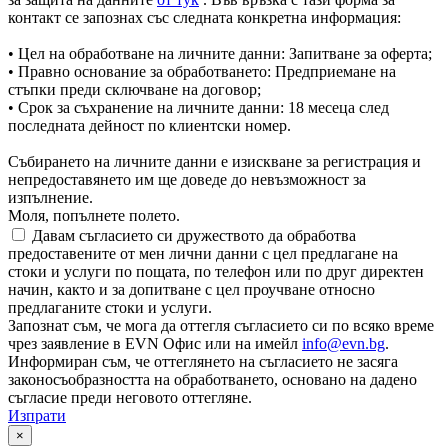
контакт се запознах със следната конкретна информация:
• Цел на обработване на личните данни: Запитване за оферта;
• Правно основание за обработването: Предприемане на
стъпки преди сключване на договор;
• Срок за съхранение на личните данни: 18 месеца след
последната дейност по клиентски номер.
Събирането на личните данни е изискване за регистрация и
непредоставянето им ще доведе до невъзможност за
изпълнение.
Моля, попълнете полето.
Давам съгласието си дружеството да обработва
предоставените от мен лични данни с цел предлагане на
стоки и услуги по пощата, по телефон или по друг директен
начин, както и за допитване с цел проучване относно
предлаганите стоки и услуги.
Запознат съм, че мога да оттегля съгласието си по всяко време
чрез заявление в EVN Офис или на имейл
info@evn.bg
.
Информиран съм, че оттеглянето на съгласието не засяга
законосъобразността на обработването, основано на дадено
съгласие преди неговото оттегляне.
Изпрати
×