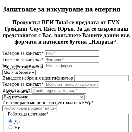
Запитване за изкупуване на енергия
Продуктът ВЕИ Total се предлага от EVN
Трейдинг Саут Ийст Юръп. За да се свърже наш
представител с Вас, попълнете Вашите данни във
формата и натиснете бутона „Изпрати“.
Телефон за контакт*
Телефон за контакт*
Телефон за контакт*
Вид идентификатор
Въведете избрания идентификатор
Телефон за контакт*
Имейл адрес*
Вид източник
Инсталирана мощност на централата в kWp*
Работеща централа*
Да
Не