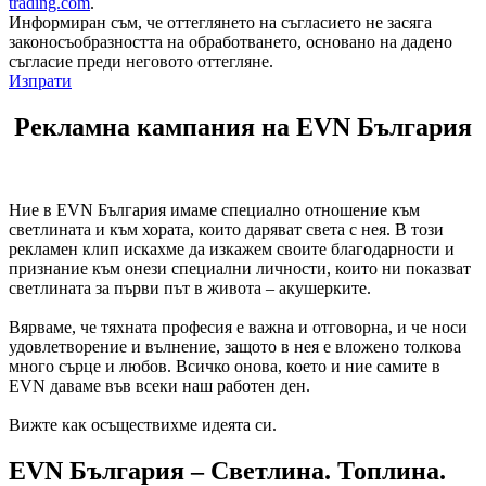
trading.com
.
Информиран съм, че оттеглянето на съгласието не засяга
законосъобразността на обработването, основано на дадено
съгласие преди неговото оттегляне.
Изпрати
Рекламна кампания на EVN България
Ние в EVN България имаме специално отношение към
светлината и към хората, които даряват света с нея. В този
рекламен клип искахме да изкажем своите благодарности и
признание към онези специални личности, които ни показват
светлината за първи път в живота – акушерките.
Вярваме, че тяхната професия е важна и отговорна, и че носи
удовлетворение и вълнение, защото в нея е вложено толкова
много сърце и любов. Всичко онова, което и ние самите в
EVN даваме във всеки наш работен ден.
Вижте как осъществихме идеята си.
EVN България – Светлина. Топлина.