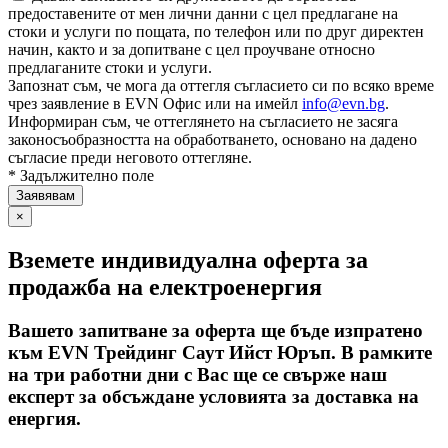
предоставените от мен лични данни с цел предлагане на
стоки и услуги по пощата, по телефон или по друг директен
начин, както и за допитване с цел проучване относно
предлаганите стоки и услуги.
Запознат съм, че мога да оттегля съгласието си по всяко време
чрез заявление в EVN Офис или на имейл
info@evn.bg
.
Информиран съм, че оттеглянето на съгласието не засяга
законосъобразността на обработването, основано на дадено
съгласие преди неговото оттегляне.
* Задължително поле
×
Вземете индивидуална оферта за
продажба на електроенергия
Вашето запитване за оферта ще бъде изпратено
към EVN Трейдинг Саут Ийст Юръп. В рамките
на три работни дни с Вас ще се свърже наш
експерт за обсъждане условията за доставка на
енергия.