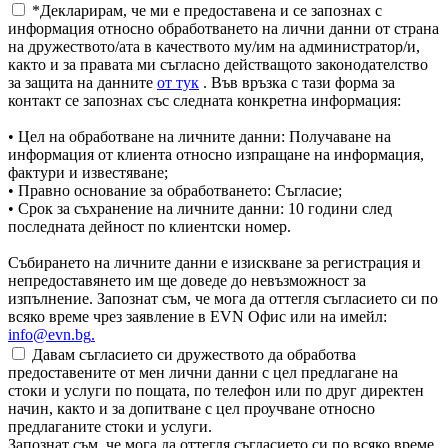
*Декларирам, че ми е предоставена и се запознах с
информация относно обработването на лични данни от страна
на дружеството/ата в качеството му/им на администратор/и,
както и за правата ми съгласно действащото законодателство
за защита на данните
от тук
. Във връзка с тази форма за
контакт се запознах със следната конкретна информация:
• Цел на обработване на личните данни: Получаване на
информация от клиента относно изпращане на информация,
фактури и известяване;
• Правно основание за обработването: Съгласие;
• Срок за съхранение на личните данни: 10 години след
последната дейност по клиентски номер.
Събирането на личните данни е изискване за регистрация и
непредоставянето им ще доведе до невъзможност за
изпълнение. Запознат съм, че мога да оттегля съгласието си по
всяко време чрез заявление в EVN Офис или на имейл:
info@evn.bg
.
Давам съгласието си дружеството да обработва
предоставените от мен лични данни с цел предлагане на
стоки и услуги по пощата, по телефон или по друг директен
начин, както и за допитване с цел проучване относно
предлаганите стоки и услуги.
Запознат съм, че мога да оттегля съгласието си по всяко време