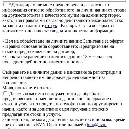
*Декларирам, че ми е предоставена и се запознах с
информация относно обработването на лични данни от страна
на дружеството/ата в качеството му/им на администратор/и,
както и за правата ми съгласно действащото законодателство
за защита на данните
от тук
. Във връзка с тази форма за
контакт се запознах със следната конкретна информация:
• Цел на обработване на личните данни: Запитване за оферта;
• Правно основание за обработването: Предприемане на
стъпки преди сключване на договор;
• Срок за съхранение на личните данни: 18 месеца след
последната дейност по клиентски номер.
Събирането на личните данни е изискване за регистрация и
непредоставянето им ще доведе до невъзможност за
изпълнение.
Моля, попълнете полето.
Давам съгласието си дружеството да обработва
предоставените от мен лични данни с цел предлагане на
стоки и услуги по пощата, по телефон или по друг директен
начин, както и за допитване с цел проучване относно
предлаганите стоки и услуги.
Запознат съм, че мога да оттегля съгласието си по всяко време
чрез заявление в EVN Офис или на имейл
info@evn-