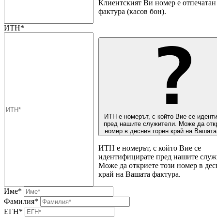
Клиентският Ви номер е отпечатан 
фактура (касов бон).
ИТН*
ИТН е номерът, с който Вие се идент
пред нашите служители. Може да отк
номер в десния горен край на Вашата
ИТН е номерът, с който Вие се
идентифицирате пред нашите служ
Може да откриете този номер в дес
край на Вашата фактура.
Име*
Фамилия*
ЕГН*