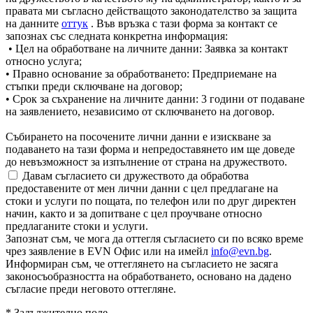
правата ми съгласно действащото законодателство за защита
на данните
оттук
. Във връзка с тази форма за контакт се
запознах със следната конкретна информация:
• Цел на обработване на личните данни: Заявка за контакт
относно услуга;
• Правно основание за обработването: Предприемане на
стъпки преди сключване на договор;
• Срок за съхранение на личните данни: 3 години от подаване
на заявлението, независимо от сключването на договор.
Събирането на посочените лични данни е изискване за
подаването на тази форма и непредоставянето им ще доведе
до невъзможност за изпълнение от страна на дружеството.
Давам съгласието си дружеството да обработва
предоставените от мен лични данни с цел предлагане на
стоки и услуги по пощата, по телефон или по друг директен
начин, както и за допитване с цел проучване относно
предлаганите стоки и услуги.
Запознат съм, че мога да оттегля съгласието си по всяко време
чрез заявление в EVN Офис или на имейл
info@evn.bg
.
Информиран съм, че оттеглянето на съгласието не засяга
законосъобразността на обработването, основано на дадено
съгласие преди неговото оттегляне.
* Задължително поле