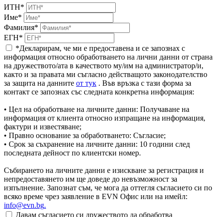
ИТН*
Име*
Фамилия*
ЕГН*
*Декларирам, че ми е предоставена и се запознах с
информация относно обработването на лични данни от страна
на дружеството/ата в качеството му/им на администратор/и,
както и за правата ми съгласно действащото законодателство
за защита на данните
от тук
. Във връзка с тази форма за
контакт се запознах със следната конкретна информация:
• Цел на обработване на личните данни: Получаване на
информация от клиента относно изпращане на информация,
фактури и известяване;
• Правно основание за обработването: Съгласие;
• Срок за съхранение на личните данни: 10 години след
последната дейност по клиентски номер.
Събирането на личните данни е изискване за регистрация и
непредоставянето им ще доведе до невъзможност за
изпълнение. Запознат съм, че мога да оттегля съгласието си по
всяко време чрез заявление в EVN Офис или на имейл:
info@evn.bg
.
Давам съгласието си дружеството да обработва