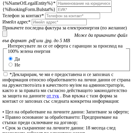
{%NameOfLegalEntity%}*
{%BookingForm.Bulstat%}
Телефон за контакт*
Имейл адрес*
Прикачете последна фактура за електроенергия (по желание)
Може да прикачите файл
във формат .pdf или .jpg. до 5 MB
Интересувате ли се от оферта с гаранции за произход на
100% зелена енергия
Да
Не
*Декларирам, че ми е предоставена и се запознах с
информация относно обработването на лични данни от страна
на дружеството/ата в качеството му/им на администратор/и,
както и за правата ми съгласно действащото законодателство
за защита на данните
от тук
. Във връзка с тази форма за
контакт се запознах със следната конкретна информация:
• Цел на обработване на личните данни: Запитване за оферти;
• Правно основание за обработването: Предприемане на
стъпки преди сключване на договор;
• Срок за съхранение на личните данни: 18 месеца след