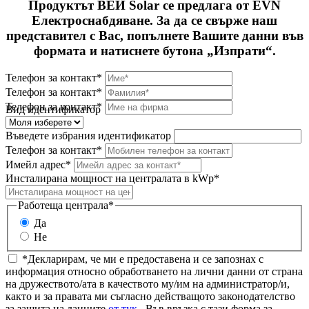
Продуктът ВЕИ Solar се предлага от EVN
Електроснабдяване. За да се свърже наш
представител с Вас, попълнете Вашите данни във
формата и натиснете бутона „Изпрати“.
Телефон за контакт*
Телефон за контакт*
Телефон за контакт*
Вид идентификатор
Въведете избрания идентификатор
Телефон за контакт*
Имейл адрес*
Инсталирана мощност на централата в kWp*
Работеща централа*
Да
Не
*Декларирам, че ми е предоставена и се запознах с
информация относно обработването на лични данни от страна
на дружеството/ата в качеството му/им на администратор/и,
както и за правата ми съгласно действащото законодателство
за защита на данните
от тук
. Във връзка с тази форма за