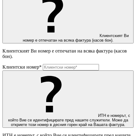
Клиентският Ви
номер е отпечатан на всяка фактура (касов бон).
Клиентският Ви номер е отпечатан на всяка фактура (касов
бон).
Клиентски номер*
ИТН е номерът, с
който Вие се идентифицирате пред нашите служители. Може да
откриете този номер в десния горен край на Вашата фактура.
ИТН е номерът, с който Вие се идентифицирате пред нашите