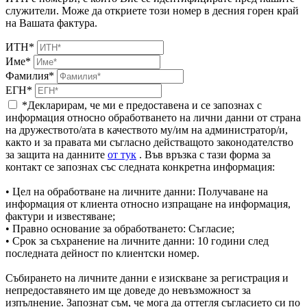
служители. Може да откриете този номер в десния горен край
на Вашата фактура.
ИТН*
Име*
Фамилия*
ЕГН*
*Декларирам, че ми е предоставена и се запознах с
информация относно обработването на лични данни от страна
на дружеството/ата в качеството му/им на администратор/и,
както и за правата ми съгласно действащото законодателство
за защита на данните
от тук
. Във връзка с тази форма за
контакт се запознах със следната конкретна информация:
• Цел на обработване на личните данни: Получаване на
информация от клиента относно изпращане на информация,
фактури и известяване;
• Правно основание за обработването: Съгласие;
• Срок за съхранение на личните данни: 10 години след
последната дейност по клиентски номер.
Събирането на личните данни е изискване за регистрация и
непредоставянето им ще доведе до невъзможност за
изпълнение. Запознат съм, че мога да оттегля съгласието си по