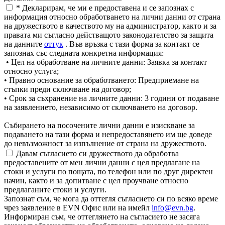
* Декларирам, че ми е предоставена и се запознах с
информация относно обработването на лични данни от страна
на дружеството в качеството му на администратор, както и за
правата ми съгласно действащото законодателство за защита
на данните
оттук
. Във връзка с тази форма за контакт се
запознах със следната конкретна информация:
• Цел на обработване на личните данни: Заявка за контакт
относно услуга;
• Правно основание за обработването: Предприемане на
стъпки преди сключване на договор;
• Срок за съхранение на личните данни: 3 години от подаване
на заявлението, независимо от сключването на договор.
Събирането на посочените лични данни е изискване за
подаването на тази форма и непредоставянето им ще доведе
до невъзможност за изпълнение от страна на дружеството.
Давам съгласието си дружеството да обработва
предоставените от мен лични данни с цел предлагане на
стоки и услуги по пощата, по телефон или по друг директен
начин, както и за допитване с цел проучване относно
предлаганите стоки и услуги.
Запознат съм, че мога да оттегля съгласието си по всяко време
чрез заявление в EVN Офис или на имейл
info@evn.bg
.
Информиран съм, че оттеглянето на съгласието не засяга