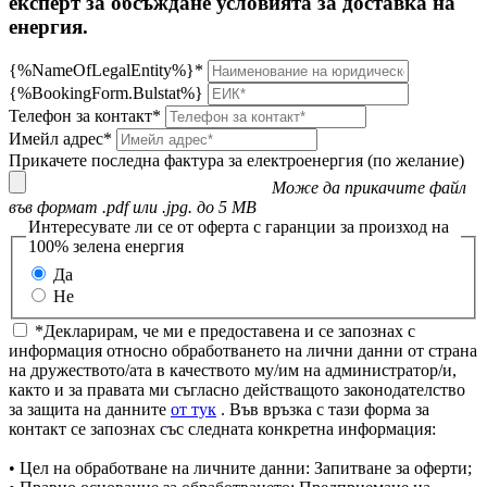
експерт за обсъждане условията за доставка на
енергия.
{%NameOfLegalEntity%}*
{%BookingForm.Bulstat%}
Телефон за контакт*
Имейл адрес*
Прикачете последна фактура за електроенергия (по желание)
Може да прикачите файл
във формат .pdf или .jpg. до 5 MB
Интересувате ли се от оферта с гаранции за произход на
100% зелена енергия
Да
Не
*Декларирам, че ми е предоставена и се запознах с
информация относно обработването на лични данни от страна
на дружеството/ата в качеството му/им на администратор/и,
както и за правата ми съгласно действащото законодателство
за защита на данните
от тук
. Във връзка с тази форма за
контакт се запознах със следната конкретна информация:
• Цел на обработване на личните данни: Запитване за оферти;