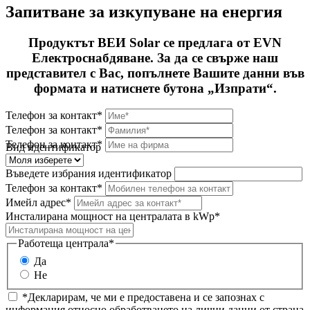
Запитване за изкупуване на енергия
Продуктът ВЕИ Solar се предлага от EVN
Електроснабдяване. За да се свърже наш
представител с Вас, попълнете Вашите данни във
формата и натиснете бутона „Изпрати“.
Телефон за контакт*
Телефон за контакт*
Телефон за контакт*
Вид идентификатор
Въведете избрания идентификатор
Телефон за контакт*
Имейл адрес*
Инсталирана мощност на централата в kWp*
Работеща централа*
Да
Не
*Декларирам, че ми е предоставена и се запознах с
информация относно обработването на лични данни от страна