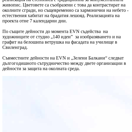
живопис. Цветовете са съобразени с това да контрастират на
околните сгради, но същевременно са хармонични на небето -
естествения хабитат на брадатия лешояд. Реализацията на
проекта отне 7 календарни дни.
По същите дейности до момента EVN съдейства на
художниците от студио „140 идеи” за изобразяването и на
графит на белошипа ветрушка на фасадата на училище в
Свиленград.
Съвместните дейности на EVN и „Зелени Балкани“ следват
дългогодишното сътрудничество между двете организации в
дейности за защита на околната среда.