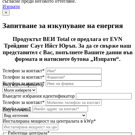
съгласие преди неговото оттегляне.
Изпрати
×
Запитване за изкупуване на енергия
Продуктът ВЕИ Total се предлага от EVN
Трейдинг Саут Ийст Юръп. За да се свърже наш
представител с Вас, попълнете Вашите данни във
формата и натиснете бутона „Изпрати“.
Телефон за контакт*
Телефон за контакт*
Телефон за контакт*
Вид идентификатор
Въведете избрания идентификатор
Телефон за контакт*
Имейл адрес*
Вид източник
Инсталирана мощност на централата в kWp*
Работеща централа*