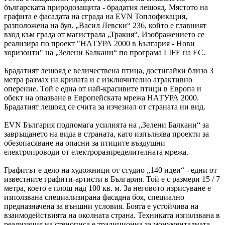
българската природозащита - брадатия лешояд. Мястото на
графита е фасадата на сграда на EVN Топлофикация,
разположена на бул. „Васил Левски“ 236, който е главният
вход към града от магистрала „Тракия“. Изображението се
реализира по проект "НАТУРА 2000 в България - Нови
хоризонти" на „Зелени Балкани“ по програма LIFE на EС.
Брадатият лешояд е величествена птица, достигайки близо 3
метра размах на крилата и с изключително атрактивно
оперение. Той е една от най-красивите птици в Европа и
обект на опазване в Европейската мрежа НАТУРА 2000.
Брадатият лешояд се счита за изчезнал от страната ни вид.
EVN България подпомага усилията на „Зелени Балкани“ за
завръщането на вида в страната, като изпълнява проекти за
обезопасяване на опасни за птиците въздушни
електропроводи от електроразпределителната мрежа.
Графитът е дело на художници от студио „140 идеи“ - едни от
известните графити-артисти в България. Той е с размери 15 / 7
метра, което е площ над 100 кв. м. За неговото изрисуване е
използвана специализирана фасадна боя, специално
предназначена за външни условия. Боята е устойчива на
взаимодействията на околната страна. Техниката използвана в
реализация на стенописа е традиционна за монументалната