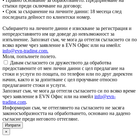
• Правно основание за обработването: Предприемане на
стъпки преди сключване на договор;
• Срок за съхранение на личните данни: 18 месеца след
последната дейност по клиентски номер.
Събирането на личните данни е изискване за регистрация и
непредоставянето им ще доведе до невъзможност за
изпълнение. Запознат съм, че мога да оттегля съгласието си по
всяко време чрез заявление в EVN Офис или на имейл:
info@evn-trading.com
.
Моля, попълнете полето.
Давам съгласието си дружеството да обработва
предоставените от мен лични данни с цел предлагане на
стоки и услуги по пощата, по телефон или по друг директен
начин, както и за допитване с цел проучване относно
предлаганите стоки и услуги.
Запознат съм, че мога да оттегля съгласието си по всяко време
чрез заявление в EVN Офис или на имейл
info@evn-
trading.com
.
Информиран съм, че оттеглянето на съгласието не засяга
законосъобразността на обработването, основано на дадено
съгласие преди неговото оттегляне.
×