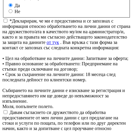
Да
Не
*Декларирам, че ми е предоставена и се запознах с
информация относно обработването на лични данни от страна
на дружеството/ата в качеството му/им на администратор/и,
както и за правата ми съгласно действащото законодателство
за защита на данните
от тук
. Във връзка с тази форма за
контакт се запознах със следната конкретна информация:
• Цел на обработване на личните данни: Запитване за оферта;
• Правно основание за обработването: Предприемане на
стъпки преди сключване на договор;
• Срок за съхранение на личните данни: 18 месеца след
последната дейност по клиентски номер.
Събирането на личните данни е изискване за регистрация и
непредоставянето им ще доведе до невъзможност за
изпълнение.
Моля, попълнете полето.
Давам съгласието си дружеството да обработва
предоставените от мен лични данни с цел предлагане на
стоки и услуги по пощата, по телефон или по друг директен
начин, както и за допитване с цел проучване относно