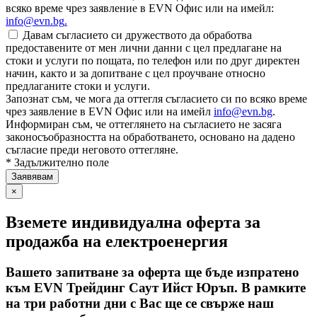
всяко време чрез заявление в EVN Офис или на имейл:
info@evn.bg
.
Давам съгласието си дружеството да обработва
предоставените от мен лични данни с цел предлагане на
стоки и услуги по пощата, по телефон или по друг директен
начин, както и за допитване с цел проучване относно
предлаганите стоки и услуги.
Запознат съм, че мога да оттегля съгласието си по всяко време
чрез заявление в EVN Офис или на имейл
info@evn.bg
.
Информиран съм, че оттеглянето на съгласието не засяга
законосъобразността на обработването, основано на дадено
съгласие преди неговото оттегляне.
* Задължително поле
×
Вземете индивидуална оферта за
продажба на електроенергия
Вашето запитване за оферта ще бъде изпратено
към EVN Трейдинг Саут Ийст Юръп. В рамките
на три работни дни с Вас ще се свърже наш