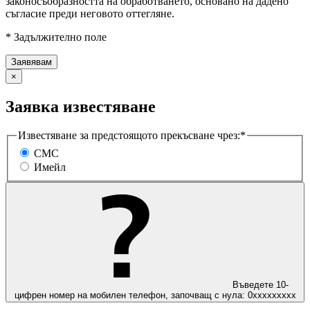
законосъобразността на обработването, основано на дадено
съгласие преди неговото оттегляне.
* Задължително поле
×
Заявка известяване
Известяване за предстоящото прекъсване чрез:*
СМС
Имейл
Въведете 10-
цифрен номер на мобилен телефон, започващ с нула: 0ххххххххх