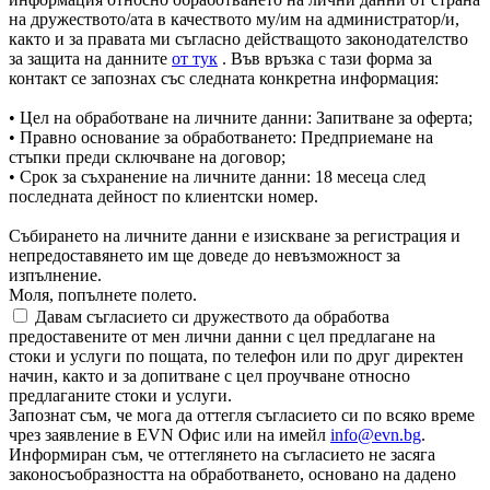
на дружеството/ата в качеството му/им на администратор/и,
както и за правата ми съгласно действащото законодателство
за защита на данните
от тук
. Във връзка с тази форма за
контакт се запознах със следната конкретна информация:
• Цел на обработване на личните данни: Запитване за оферта;
• Правно основание за обработването: Предприемане на
стъпки преди сключване на договор;
• Срок за съхранение на личните данни: 18 месеца след
последната дейност по клиентски номер.
Събирането на личните данни е изискване за регистрация и
непредоставянето им ще доведе до невъзможност за
изпълнение.
Моля, попълнете полето.
Давам съгласието си дружеството да обработва
предоставените от мен лични данни с цел предлагане на
стоки и услуги по пощата, по телефон или по друг директен
начин, както и за допитване с цел проучване относно
предлаганите стоки и услуги.
Запознат съм, че мога да оттегля съгласието си по всяко време
чрез заявление в EVN Офис или на имейл
info@evn.bg
.
Информиран съм, че оттеглянето на съгласието не засяга
законосъобразността на обработването, основано на дадено