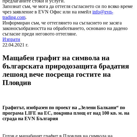
предлаганите стоки и услуги.
Запознат съм, че мога да оттегля съгласието си по всяко време
чрез заявление в EVN Офис или на имейл
info@evn-
trading.com
.
Информиран съм, че оттеглянето на съгласието не засяга
законосъобразността на обработването, основано на дадено
съгласие преди неговото оттегляне.
Изпрати
22.04.2021 г.
Мащабен графит на символа на
българската природозащита брадатия
лешояд вече посреща гостите на
Пловдив
Графитът, изобразен по проект на „Зелени Балкани“ по
програма LIFE на EС, покрива площ от над 100 кв. м. на
сграда на EVN България
Готов е мащабният графит в Пловдив на символа на