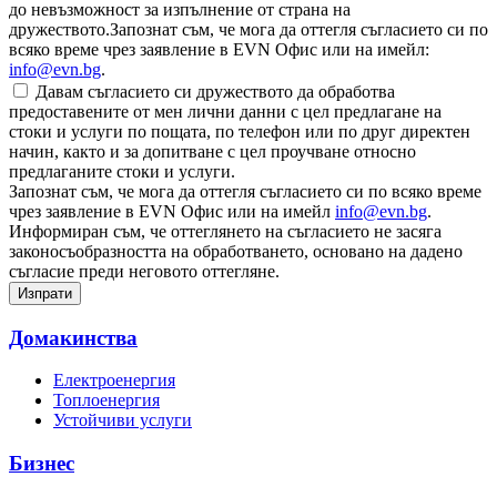
до невъзможност за изпълнение от страна на
дружеството.Запознат съм, че мога да оттегля съгласието си по
всяко време чрез заявление в EVN Офис или на имейл:
info@evn.bg
.
Давам съгласието си дружеството да обработва
предоставените от мен лични данни с цел предлагане на
стоки и услуги по пощата, по телефон или по друг директен
начин, както и за допитване с цел проучване относно
предлаганите стоки и услуги.
Запознат съм, че мога да оттегля съгласието си по всяко време
чрез заявление в EVN Офис или на имейл
info@evn.bg
.
Информиран съм, че оттеглянето на съгласието не засяга
законосъобразността на обработването, основано на дадено
съгласие преди неговото оттегляне.
Домакинства
Електроенергия
Топлоенергия
Устойчиви услуги
Бизнес