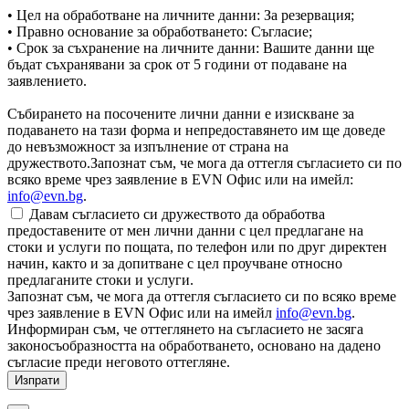
• Цел на обработване на личните данни: За резервация;
• Правно основание за обработването: Съгласие;
• Срок за съхранение на личните данни: Вашите данни ще
бъдат съхранявани за срок от 5 години от подаване на
заявлението.
Събирането на посочените лични данни е изискване за
подаването на тази форма и непредоставянето им ще доведе
до невъзможност за изпълнение от страна на
дружеството.Запознат съм, че мога да оттегля съгласието си по
всяко време чрез заявление в EVN Офис или на имейл:
info@evn.bg
.
Давам съгласието си дружеството да обработва
предоставените от мен лични данни с цел предлагане на
стоки и услуги по пощата, по телефон или по друг директен
начин, както и за допитване с цел проучване относно
предлаганите стоки и услуги.
Запознат съм, че мога да оттегля съгласието си по всяко време
чрез заявление в EVN Офис или на имейл
info@evn.bg
.
Информиран съм, че оттеглянето на съгласието не засяга
законосъобразността на обработването, основано на дадено
съгласие преди неговото оттегляне.