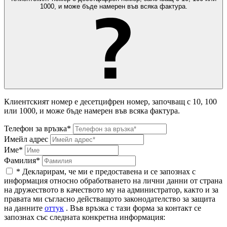
1000, и може бъде намерен във всяка фактура.
Клиентският номер е десетцифрен номер, започващ с 10, 100
или 1000, и може бъде намерен във всяка фактура.
Телефон за връзка*
Имейл адрес
Име*
Фамилия*
* Декларирам, че ми е предоставена и се запознах с
информация относно обработването на лични данни от страна
на дружеството в качеството му на администратор, както и за
правата ми съгласно действащото законодателство за защита
на данните
оттук
. Във връзка с тази форма за контакт се
запознах със следната конкретна информация: