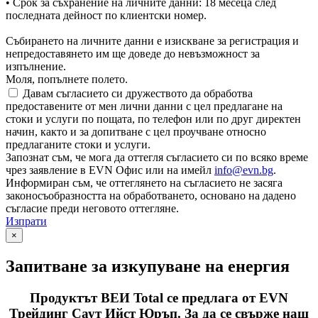
• Срок за съхранение на личните данни: 18 месеца след
последната дейност по клиентски номер.
Събирането на личните данни е изискване за регистрация и
непредоставянето им ще доведе до невъзможност за
изпълнение.
Моля, попълнете полето.
Давам съгласието си дружеството да обработва
предоставените от мен лични данни с цел предлагане на
стоки и услуги по пощата, по телефон или по друг директен
начин, както и за допитване с цел проучване относно
предлаганите стоки и услуги.
Запознат съм, че мога да оттегля съгласието си по всяко време
чрез заявление в EVN Офис или на имейл
info@evn.bg
.
Информиран съм, че оттеглянето на съгласието не засяга
законосъобразността на обработването, основано на дадено
съгласие преди неговото оттегляне.
Изпрати
×
Запитване за изкупуване на енергия
Продуктът ВЕИ Total се предлага от EVN
Трейдинг Саут Ийст Юръп. За да се свърже наш