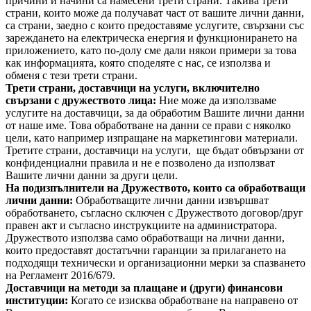
причини и начини са намесени трети страни. Такива трети
страни, които може да получават част от вашите лични данни,
са страни, заедно с които предоставяме услугите, свързани със
зареждането на електрическа енергия и функционирането на
приложението, като по-долу сме дали някои примери за това
как информацията, която споделяте с нас, се използва и
обменя с тези трети страни.
Трети страни, доставчици на услуги, включително
свързани с дружеството лица:
Ние може да използваме
услугите на доставчици, за да обработим Вашите лични данни
от наше име. Това обработване на данни се прави с няколко
цели, като например изпращане на маркетингови материали.
Третите страни, доставчици на услуги, ще бъдат обвързани от
конфиденциални правила и не е позволено да използват
Вашите лични данни за други цели.
На подизпълнители на Дружеството, които са обработващи
лични данни:
Обработващите лични данни извършват
обработването, съгласно сключен с Дружеството договор/друг
правен акт и съгласно инструкциите на администратора.
Дружеството използва само обработващи на лични данни,
които предоставят достатъчни гаранции за прилагането на
подходящи технически и организационни мерки за спазването
на Регламент 2016/679.
Доставчици на методи за плащане и (други) финансови
институции:
Когато се изисква обработване на направено от