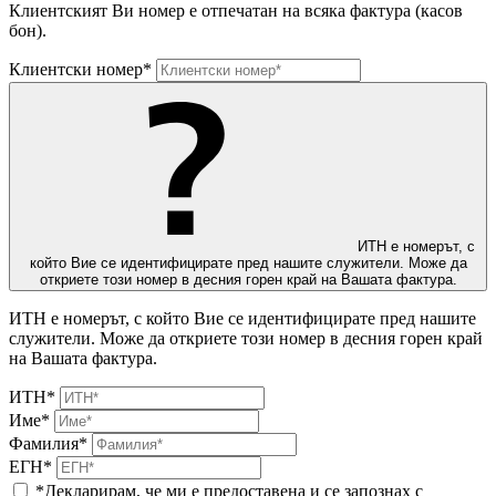
Клиентският Ви номер е отпечатан на всяка фактура (касов
бон).
Клиентски номер*
ИТН е номерът, с
който Вие се идентифицирате пред нашите служители. Може да
откриете този номер в десния горен край на Вашата фактура.
ИТН е номерът, с който Вие се идентифицирате пред нашите
служители. Може да откриете този номер в десния горен край
на Вашата фактура.
ИТН*
Име*
Фамилия*
ЕГН*
*Декларирам, че ми е предоставена и се запознах с