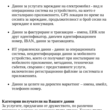
Данни за услугата зареждане на електромобил - вид и
операционна система на устройството, на което е
инсталирано приложението, GPS локация по време на
сесията за зареждане, продължителност и брой сесии на
зареждане и консумация.
Данни за фактуриране и транзакции – имена, ЕИК или
друг идентификатор, данъчен идентификационен
номер, IBAN, данни за транзакцията.
ИТ управленски данни - данни за операционната
система, неидентифициращи данни за мобилното
устройство, които се получават при инсталиране на
мобилното приложение, метаданни, технически
събития, свързани с предоставяните услуги,
включително регистрационни файлове за системата и
приложенията.
Данни за целите на директен маркетинг – имена, имейл,
телефонен номер.
Категории получатели на Вашите данни
За услугите, предлагани от дружеството, по различни