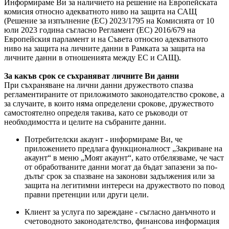
Информираме Ви за наличието на решение на Европейската
комисия относно адекватното ниво на защита на САЩ
(Решение за изпълнение (ЕС) 2023/1795 на Комисията от 10
юли 2023 година съгласно Регламент (ЕС) 2016/679 на
Европейския парламент и на Съвета относно адекватното
ниво на защита на личните данни в Рамката за защита на
личните данни в отношенията между ЕС и САЩ).
За какъв срок се съхраняват личните Ви данни
При съхраняване на лични данни дружеството спазва
регламентираните от приложимото законодателство срокове, а
за случаите, в които няма определени срокове, дружеството
самостоятелно определя такива, като се ръководи от
необходимостта и целите на събраните данни.
Потребителски акаунт - информираме Ви, че
приложението предлага функционалност „Закриване на
акаунт“ в меню „Моят акаунт“, като отбелязваме, че част
от обработваните данни могат да бъдат запазени за по-
дълъг срок за спазване на законови задължения или за
защита на легитимни интереси на дружеството по повод
правни претенции или други цели.
Клиент за услуга по зареждане - съгласно данъчното и
счетоводното законодателство, финансова информация