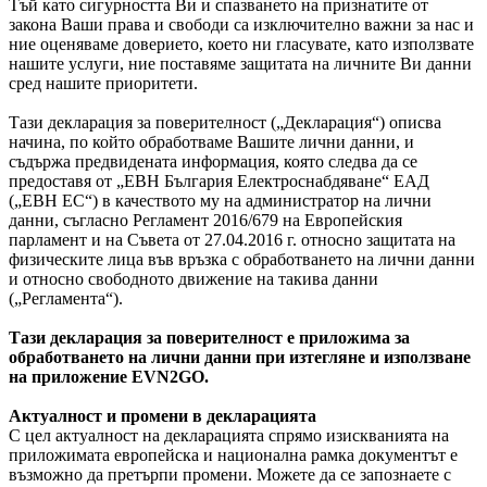
Тъй като сигурността Ви и спазването на признатите от
закона Ваши права и свободи са изключително важни за нас и
ние оценяваме доверието, което ни гласувате, като използвате
нашите услуги, ние поставяме защитата на личните Ви данни
сред нашите приоритети.
Тази декларация за поверителност („Декларация“) описва
начина, по който обработваме Вашите лични данни, и
съдържа предвидената информация, която следва да се
предоставя от „ЕВН България Електроснабдяване“ ЕАД
(„ЕВН ЕС“) в качеството му на администратор на лични
данни, съгласно Регламент 2016/679 на Европейския
парламент и на Съвета от 27.04.2016 г. относно защитата на
физическите лица във връзка с обработването на лични данни
и относно свободното движение на такива данни
(„Регламента“).
Тази декларация за поверителност е приложима за
обработването на лични данни при изтегляне и използване
на приложение EVN2GO.
Актуалност и промени в декларацията
С цел актуалност на декларацията спрямо изискванията на
приложимата европейска и национална рамка документът е
възможно да претърпи промени. Можете да се запознаете с