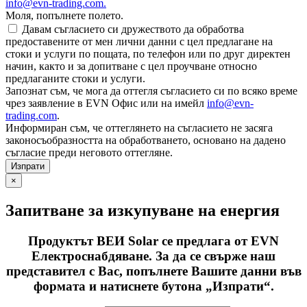
info@evn-trading.com
.
Моля, попълнете полето.
Давам съгласието си дружеството да обработва
предоставените от мен лични данни с цел предлагане на
стоки и услуги по пощата, по телефон или по друг директен
начин, както и за допитване с цел проучване относно
предлаганите стоки и услуги.
Запознат съм, че мога да оттегля съгласието си по всяко време
чрез заявление в EVN Офис или на имейл
info@evn-
trading.com
.
Информиран съм, че оттеглянето на съгласието не засяга
законосъобразността на обработването, основано на дадено
съгласие преди неговото оттегляне.
×
Запитване за изкупуване на енергия
Продуктът ВЕИ Solar се предлага от EVN
Електроснабдяване. За да се свърже наш
представител с Вас, попълнете Вашите данни във
формата и натиснете бутона „Изпрати“.