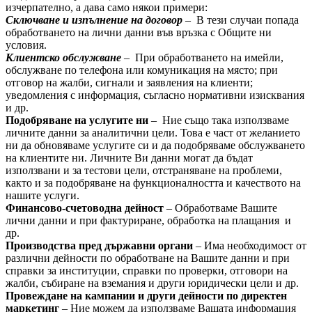
изчерпателно, а дава само някои примери:
Сключване и изпълнение на договор
– В тези случаи попада
обработването на лични данни във връзка с Общите ни
условия.
Клиентско обслужване
– При обработването на имейли,
обслужване по телефона или комуникация на място; при
отговор на жалби, сигнали и заявления на клиенти;
уведомления с информация, съгласно нормативни изисквания
и др.
Подобряване на услугите ни
– Ние също така използваме
личните данни за аналитични цели. Това е част от желанието
ни да обновяваме услугите си и да подобряваме обслужването
на клиентите ни. Личните Ви данни могат да бъдат
използвани и за тестови цели, отстраняване на проблеми,
както и за подобряване на функционалността и качеството на
нашите услуги.
Финансово-счетоводна дейност
– Обработваме Вашите
лични данни и при фактуриране, обработка на плащания и
др.
Производства пред държавни органи
– Има необходимост от
различни дейности по обработване на Вашите данни и при
справки за институции, справки по проверки, отговори на
жалби, събиране на вземания и други юридически цели и др.
Провеждане на кампании и други дейности по директен
маркетинг
– Ние можем да използваме Вашата информация