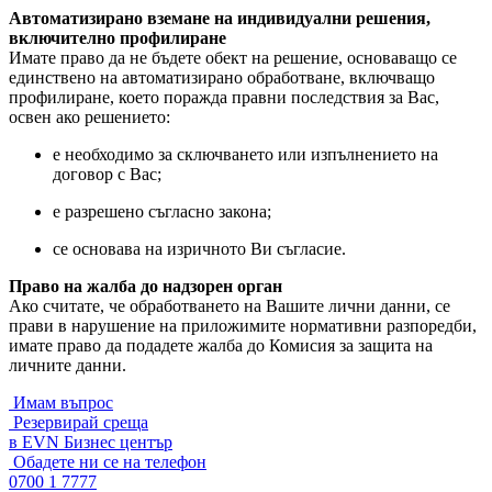
Автоматизирано вземане на индивидуални решения,
включително профилиране
Имате право да не бъдете обект на решение, основаващо се
единствено на автоматизирано обработване, включващо
профилиране, което поражда правни последствия за Вас,
освен ако решението:
е необходимо за сключването или изпълнението на
договор с Вас;
е разрешено съгласно закона;
се основава на изричното Ви съгласие.
Право на жалба до надзорен орган
Ако считате, че обработването на Вашите лични данни, се
прави в нарушение на приложимите нормативни разпоредби,
имате право да подадете жалба до Комисия за защита на
личните данни.
Имам въпрос
Резервирай среща
в EVN Бизнес център
Обадете ни се на телефон
0700 1 7777