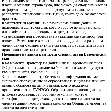
Вас плащане, включително когато трябва да Ви възстановим
платени от Ваша страна сума, ние можем да споделим част от
информацията с доставчика на услугата за плащане и
релевантни финансови институции, които да се заемат с тези
процеси.
Компетентни органи:
Ние разкриваме лични данни на
правоприлагащите органи, когато това се изисква по закон
или е абсолютно необходимо за предотвратяване,
установяване или преследване на криминална дейност или
измами. Възможно е в течение на процедурата да разкрием
лични данни с компетентните органи, за да защитим своите
права или правата на трети лица.
Предаване на данни към трети страни, извън Европейски
съюз
Към момента, трансфер на данни извън Европейския съюз
(ЕС) се налага за изпращане на бюлетини и хостинг услуги
към изпълнител, базиран в САЩ.
За използването на потребителската информация имаме
сключено споразумение за обработване и защита на личните
данни с обработващ лични данни, който поддържа
приложението на EVN2GO. Обработващият лични данни
използва доставчик за посочените услуги, който е
сертифициран и предоставя адекватно ниво на защита на
личните данни, което е еквивалентно на Общия регламент за
защита на личните данни.