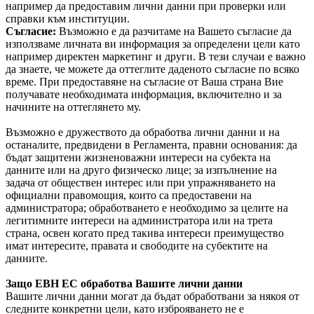
например да предоставим лични данни при проверки или
справки към институции.
Съгласие:
Възможно е да разчитаме на Вашето съгласие да
използваме личната ви информация за определени цели като
например директен маркетинг и други. В тези случаи е важно
да знаете, че можете да оттеглите даденото съгласие по всяко
време. При предоставяне на съгласие от Ваша страна Вие
получавате необходимата информация, включително и за
начините на оттеглянето му.
Възможно е дружеството да обработва лични данни и на
останалите, предвидени в Регламента, правни основания: да
бъдат защитени жизненоважни интереси на субекта на
данните или на друго физическо лице; за изпълнение на
задача от обществен интерес или при упражняването на
официални правомощия, които са предоставени на
администратора; обработването е необходимо за целите на
легитимните интереси на администратора или на трета
страна, освен когато пред такива интереси преимущество
имат интересите, правата и свободите на субектите на
данните.
Защо ЕВН ЕС обработва Вашите лични данни
Вашите лични данни могат да бъдат обработвани за някоя от
следните конкретни цели, като изброяването не е