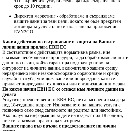
за извършените услуги следва да бъде съхраняване в
срок до 10 години.
Директен маркетинг - обработваме и съхраняваме
вашите данни за тези цели, докато не бъде прекратен
договора за услугата по използване на приложение
EVN2GO.
Какви действия по съхраняване и защита на Вашите
лични данни прилага ЕВН ЕС
В съответствие с действащата нормативна рамка, ние
спазваме необходимите процедури, за да обработваме личните
данни по начин, който гарантира подходящо ниво на
сигурност на личните данни, включително защита срещу
неразрешено или незаконосъобразно обработване и срещу
случайна загуба, унищожаване или повреждане, като се
прилагат подходящи технически или организационни мерки.
По какъв начин ЕВН ЕС се отнася към личните данни на
децата
Услугите, предоставени от ЕВН ЕС, не са насочени към деца
под 18-годишна възраст. Използването на нашите услуги е
позволено само след съгласието на родител или настойник.
Ако получим информация за дете на възраст под 18 години,
ние си запазваме правото да я изтрием.
Вашите права във връзка с предоставените ни лични