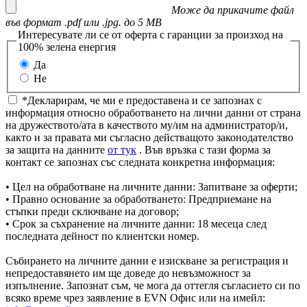
Може да прикачите файл
във формат .pdf или .jpg. до 5 MB
Интересувате ли се от оферта с гаранции за произход на
100% зелена енергия
Да
Не
*Декларирам, че ми е предоставена и се запознах с
информация относно обработването на лични данни от страна
на дружеството/ата в качеството му/им на администратор/и,
както и за правата ми съгласно действащото законодателство
за защита на данните
от тук
. Във връзка с тази форма за
контакт се запознах със следната конкретна информация:
• Цел на обработване на личните данни: Запитване за оферти;
• Правно основание за обработването: Предприемане на
стъпки преди сключване на договор;
• Срок за съхранение на личните данни: 18 месеца след
последната дейност по клиентски номер.
Събирането на личните данни е изискване за регистрация и
непредоставянето им ще доведе до невъзможност за
изпълнение. Запознат съм, че мога да оттегля съгласието си по
всяко време чрез заявление в EVN Офис или на имейл: