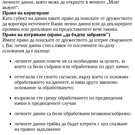
личните данни, която може да откриете в менюто „Моят
акаунт“.
Право на коригиране
Като субект на данни имате право да поискате от дружеството
да коригира неточните Ваши лични данни или да декларирате
промяна или допълване на предоставените вече такива.
Право на изтриване (право „да бъдеш забравен")
Имате право да поискате от дружеството да изтрие свързаните
с Вас лични данни стига някое от посочените по-долу
основания да е налице:
личните данни повече не са необходими за целите, за
които са били събрани или обработвани по друг начин;
оттеглили сте своето съгласие, върху което се основава
обработването на данните, и няма друго законово
основание за обработването;
възразили сте срещу обработването по предвидения
начин в предвидените случаи
личните данни са били обработвани незаконосъобразно.
личните данни трябва да бъдат изтрити с цел спазване
на правно задължение