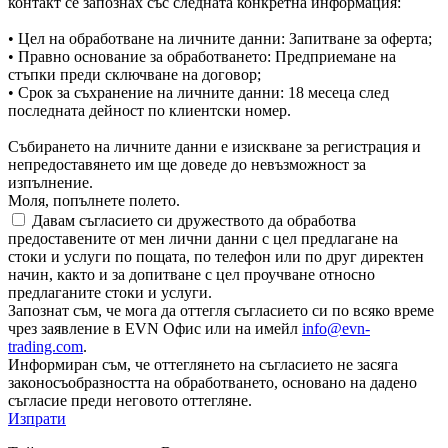
контакт се запознах със следната конкретна информация:
• Цел на обработване на личните данни: Запитване за оферта;
• Правно основание за обработването: Предприемане на
стъпки преди сключване на договор;
• Срок за съхранение на личните данни: 18 месеца след
последната дейност по клиентски номер.
Събирането на личните данни е изискване за регистрация и
непредоставянето им ще доведе до невъзможност за
изпълнение.
Моля, попълнете полето.
Давам съгласието си дружеството да обработва
предоставените от мен лични данни с цел предлагане на
стоки и услуги по пощата, по телефон или по друг директен
начин, както и за допитване с цел проучване относно
предлаганите стоки и услуги.
Запознат съм, че мога да оттегля съгласието си по всяко време
чрез заявление в EVN Офис или на имейл
info@evn-
trading.com
.
Информиран съм, че оттеглянето на съгласието не засяга
законосъобразността на обработването, основано на дадено
съгласие преди неговото оттегляне.
Изпрати