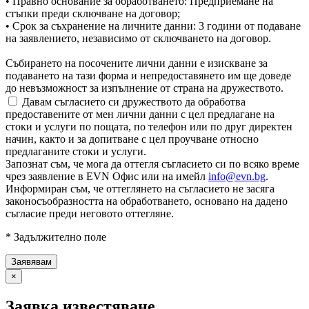
• Правно основание за обработването: Предприемане на
стъпки преди сключване на договор;
• Срок за съхранение на личните данни: 3 години от подаване
на заявлението, независимо от сключването на договор.
Събирането на посочените лични данни е изискване за
подаването на тази форма и непредоставянето им ще доведе
до невъзможност за изпълнение от страна на дружеството.
Давам съгласието си дружеството да обработва
предоставените от мен лични данни с цел предлагане на
стоки и услуги по пощата, по телефон или по друг директен
начин, както и за допитване с цел проучване относно
предлаганите стоки и услуги.
Запознат съм, че мога да оттегля съгласието си по всяко време
чрез заявление в EVN Офис или на имейл
info@evn.bg
.
Информиран съм, че оттеглянето на съгласието не засяга
законосъобразността на обработването, основано на дадено
съгласие преди неговото оттегляне.
* Задължително поле
×
Заявка известяване