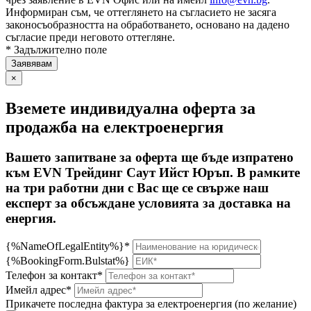
Информиран съм, че оттеглянето на съгласието не засяга
законосъобразността на обработването, основано на дадено
съгласие преди неговото оттегляне.
* Задължително поле
×
Вземете индивидуална оферта за
продажба на електроенергия
Вашето запитване за оферта ще бъде изпратено
към EVN Трейдинг Саут Ийст Юръп. В рамките
на три работни дни с Вас ще се свърже наш
експерт за обсъждане условията за доставка на
енергия.
{%NameOfLegalEntity%}*
{%BookingForm.Bulstat%}
Телефон за контакт*
Имейл адрес*
Прикачете последна фактура за електроенергия (по желание)