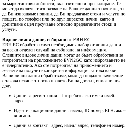
за маркетингови дейности, включително и профилиране. Те
могат да включват използване на Вашите данни за контакт, за
да Ви изпращаме новини, да Ви предлагаме стоки и услуги по
пощата, по телефон или по друг директен начин, както и
допитване с цел проучване относно предлаганите стоки и
услуги.
Видове лични данни, събирани от ЕВН ЕС
ЕВН ЕС обработва само необходимия набор от лични данни
за всеки отделен случай на събиране на информация.
Следните видове лични данни могат да бъдат обработвани за
потребители на приложението EVN2GO като изброяването не
е изчерпателно. Ако сте потребител на приложението и
желаете да получите конкретна информация за това какви
Ваши лични данни обработваме, може да подадете заявление
с такова искане относно правото Ви на достъп, описано по-
долу:
Данни за регистрация – Потребителско име и имейл
адрес.
Идентификационни данни - имена, ID номер, ЕГН, ако е
вписано.
Данни за контакт - адрес, имейл адрес, телефонен номер.