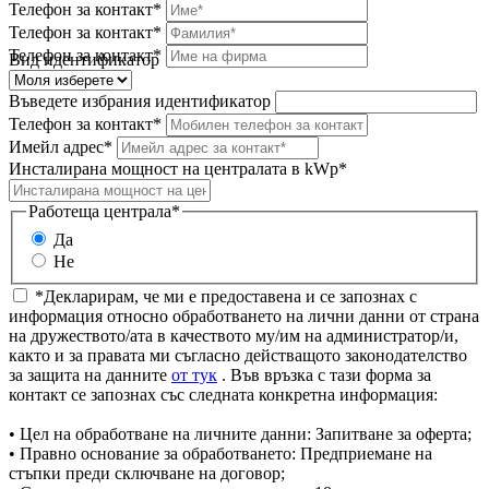
Телефон за контакт*
Телефон за контакт*
Телефон за контакт*
Вид идентификатор
Въведете избрания идентификатор
Телефон за контакт*
Имейл адрес*
Инсталирана мощност на централата в kWp*
Работеща централа*
Да
Не
*Декларирам, че ми е предоставена и се запознах с
информация относно обработването на лични данни от страна
на дружеството/ата в качеството му/им на администратор/и,
както и за правата ми съгласно действащото законодателство
за защита на данните
от тук
. Във връзка с тази форма за
контакт се запознах със следната конкретна информация:
• Цел на обработване на личните данни: Запитване за оферта;
• Правно основание за обработването: Предприемане на
стъпки преди сключване на договор;