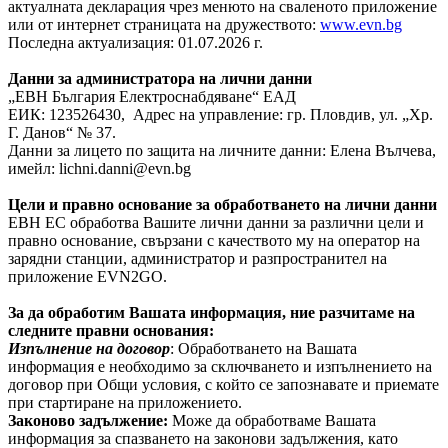
актуалната декларация чрез менюто на сваленото приложение
или от интернет страницата на дружеството:
www.evn.bg
Последна актуализация: 01.07.2026 г.
Данни за администратора на лични данни
„ЕВН България Електроснабдяване“ ЕАД
ЕИК: 123526430, Адрес на управление: гр. Пловдив, ул. „Хр.
Г. Данов“ № 37.
Данни за лицето по защита на личните данни: Елена Вълчева,
имейл:
lichni.danni@evn.bg
Цели и правно основание за обработването на лични данни
ЕВН ЕС обработва Вашите лични данни за различни цели и
правно основание, свързани с качеството му на оператор на
зарядни станции, администратор и разпространител на
приложение EVN2GO.
За да обработим Вашата информация, ние разчитаме на
следните правни основания:
Изпълнение на договор
: Обработването на Вашата
информация e необходимо за сключването и изпълнението на
договор при Общи условия, с който се запознавате и приемате
при стартиране на приложението.
Законово задължение:
Може да обработваме Вашата
информация за спазването на законови задължения, като