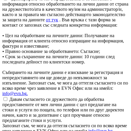
информация относно обработването на лични данни от страна
на дружеството/ата в качеството му/им на администратор/и,
както и за правата ми съгласно действащото законодателство
за защита на данните
от тук
. Във връзка с тази форма за
контакт се запознах със следната конкретна информация:
• Цел на обработване на личните данни: Получаване на
информация от клиента относно изпращане на информация,
фактури и известяване;
• Правно основание за обработването: Съгласие;
• Срок за съхранение на личните данни: 10 години след
последната дейност по клиентски номер.
Събирането на личните данни е изискване за регистрация и
непредоставянето им ще доведе до невъзможност за
изпълнение. Запознат съм, че мога да оттегля съгласието си по
всяко време чрез заявление в EVN Офис или на имейл:
info@evn.bg
.
Давам съгласието си дружеството да обработва
предоставените от мен лични данни с цел предлагане на
стоки и услуги по пощата, по телефон или по друг директен
начин, както и за допитване с цел проучване относно
предлаганите стоки и услуги.
Запознат съм, че мога да оттегля съгласието си по всяко време
чрез заявление в EVN Офис или на имейл
info@evn.bg
.