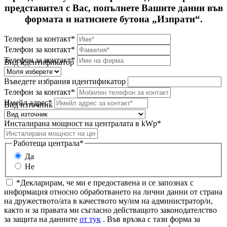
представител с Вас, попълнете Вашите данни във
формата и натиснете бутона „Изпрати“.
Телефон за контакт*
Телефон за контакт*
Телефон за контакт*
Вид идентификатор
Въведете избрания идентификатор
Телефон за контакт*
Имейл адрес*
Вид източник
Инсталирана мощност на централата в kWp*
Работеща централа*
Да
Не
*Декларирам, че ми е предоставена и се запознах с
информация относно обработването на лични данни от страна
на дружеството/ата в качеството му/им на администратор/и,
както и за правата ми съгласно действащото законодателство
за защита на данните
от тук
. Във връзка с тази форма за