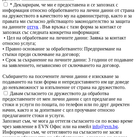
* Декларирам, че ми е предоставена и се запознах с
информация относно обработването на лични данни от страна
на дружеството в качеството му на администратор, както и за
правата ми съгласно действащото законодателство за защита
на данните
оттук
. Във връзка с тази форма за контакт се
запознах със следната конкретна информация:
• Цел на обработване на личните данни: Заявка за контакт
относно услуга;
• Правно основание за обработването: Предприемане на
стъпки преди сключване на договор;
• Срок за съхранение на личните данни: 3 години от подаване
на заявлението, независимо от сключването на договор.
Събирането на посочените лични данни е изискване за
подаването на тази форма и непредоставянето им ще доведе
до невъзможност за изпълнение от страна на дружеството.
Давам съгласието си дружеството да обработва
предоставените от мен лични данни с цел предлагане на
стоки и услуги по пощата, по телефон или по друг директен
начин, както и за допитване с цел проучване относно
предлаганите стоки и услуги.
Запознат съм, че мога да оттегля съгласието си по всяко време
чрез заявление в EVN Офис или на имейл
info@evn.bg
.
Информиран съм, че оттеглянето на съгласието не засяга