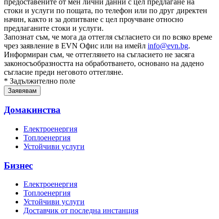
предоставените от мен лични данни с цел предлагане на
стоки и услуги по пощата, по телефон или по друг директен
начин, както и за допитване с цел проучване относно
предлаганите стоки и услуги.
Запознат съм, че мога да оттегля съгласието си по всяко време
чрез заявление в EVN Офис или на имейл
info@evn.bg
.
Информиран съм, че оттеглянето на съгласието не засяга
законосъобразността на обработването, основано на дадено
съгласие преди неговото оттегляне.
* Задължително поле
Домакинства
Електроенергия
Топлоенергия
Устойчиви услуги
Бизнес
Електроенергия
Топлоенергия
Устойчиви услуги
Доставчик от последна инстанция