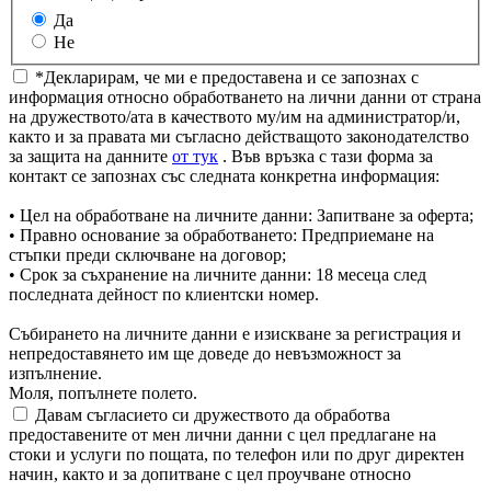
Да
Не
*Декларирам, че ми е предоставена и се запознах с
информация относно обработването на лични данни от страна
на дружеството/ата в качеството му/им на администратор/и,
както и за правата ми съгласно действащото законодателство
за защита на данните
от тук
. Във връзка с тази форма за
контакт се запознах със следната конкретна информация:
• Цел на обработване на личните данни: Запитване за оферта;
• Правно основание за обработването: Предприемане на
стъпки преди сключване на договор;
• Срок за съхранение на личните данни: 18 месеца след
последната дейност по клиентски номер.
Събирането на личните данни е изискване за регистрация и
непредоставянето им ще доведе до невъзможност за
изпълнение.
Моля, попълнете полето.
Давам съгласието си дружеството да обработва
предоставените от мен лични данни с цел предлагане на
стоки и услуги по пощата, по телефон или по друг директен
начин, както и за допитване с цел проучване относно