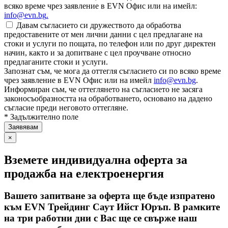
всяко време чрез заявление в EVN Офис или на имейл:
info@evn.bg
.
Давам съгласието си дружеството да обработва
предоставените от мен лични данни с цел предлагане на
стоки и услуги по пощата, по телефон или по друг директен
начин, както и за допитване с цел проучване относно
предлаганите стоки и услуги.
Запознат съм, че мога да оттегля съгласието си по всяко време
чрез заявление в EVN Офис или на имейл
info@evn.bg
.
Информиран съм, че оттеглянето на съгласието не засяга
законосъобразността на обработването, основано на дадено
съгласие преди неговото оттегляне.
* Задължително поле
×
Вземете индивидуална оферта за
продажба на електроенергия
Вашето запитване за оферта ще бъде изпратено
към EVN Трейдинг Саут Ийст Юръп. В рамките
на три работни дни с Вас ще се свърже наш