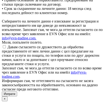
• Правно основание за обработването: Предприемане на
стъпки преди сключване на договор;
• Срок за съхранение на личните данни: 18 месеца след
последната дейност по клиентски номер.
Събирането на личните данни е изискване за регистрация и
непредоставянето им ще доведе до невъзможност за
изпълнение. Запознат съм, че мога да оттегля съгласието си по
всяко време чрез заявление в EVN Офис или на имейл:
info@evn-trading.com
.
Моля, попълнете полето.
Давам съгласието си дружеството да обработва
предоставените от мен лични данни с цел предлагане на
стоки и услуги по пощата, по телефон или по друг директен
начин, както и за допитване с цел проучване относно
предлаганите стоки и услуги.
Запознат съм, че мога да оттегля съгласието си по всяко време
чрез заявление в EVN Офис или на имейл
info@evn-
trading.com
.
Информиран съм, че оттеглянето на съгласието не засяга
законосъобразността на обработването, основано на дадено
съгласие преди неговото оттегляне.
×