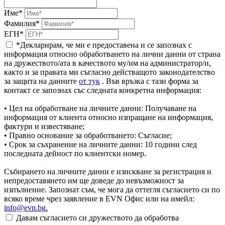
Име*
Фамилия*
ЕГН*
*Декларирам, че ми е предоставена и се запознах с
информация относно обработването на лични данни от страна
на дружеството/ата в качеството му/им на администратор/и,
както и за правата ми съгласно действащото законодателство
за защита на данните
от тук
. Във връзка с тази форма за
контакт се запознах със следната конкретна информация:
• Цел на обработване на личните данни: Получаване на
информация от клиента относно изпращане на информация,
фактури и известяване;
• Правно основание за обработването: Съгласие;
• Срок за съхранение на личните данни: 10 години след
последната дейност по клиентски номер.
Събирането на личните данни е изискване за регистрация и
непредоставянето им ще доведе до невъзможност за
изпълнение. Запознат съм, че мога да оттегля съгласието си по
всяко време чрез заявление в EVN Офис или на имейл:
info@evn.bg
.
Давам съгласието си дружеството да обработва