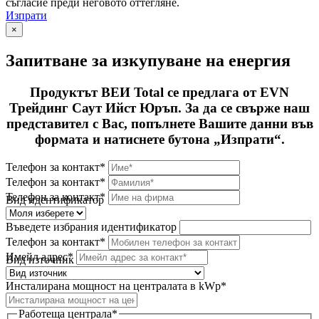
съгласие преди неговото оттегляне.
Изпрати
×
Запитване за изкупуване на енергия
Продуктът ВЕИ Total се предлага от EVN
Трейдинг Саут Ийст Юръп. За да се свърже наш
представител с Вас, попълнете Вашите данни във
формата и натиснете бутона „Изпрати“.
Телефон за контакт*
Телефон за контакт*
Телефон за контакт*
Вид идентификатор
Въведете избрания идентификатор
Телефон за контакт*
Имейл адрес*
Вид източник
Инсталирана мощност на централата в kWp*
Работеща централа*