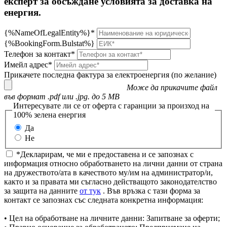
експерт за обсъждане условията за доставка на
енергия.
{%NameOfLegalEntity%}*
{%BookingForm.Bulstat%}
Телефон за контакт*
Имейл адрес*
Прикачете последна фактура за електроенергия (по желание)
Може да прикачите файл
във формат .pdf или .jpg. до 5 MB
Интересувате ли се от оферта с гаранции за произход на
100% зелена енергия
Да
Не
*Декларирам, че ми е предоставена и се запознах с
информация относно обработването на лични данни от страна
на дружеството/ата в качеството му/им на администратор/и,
както и за правата ми съгласно действащото законодателство
за защита на данните
от тук
. Във връзка с тази форма за
контакт се запознах със следната конкретна информация:
• Цел на обработване на личните данни: Запитване за оферти;