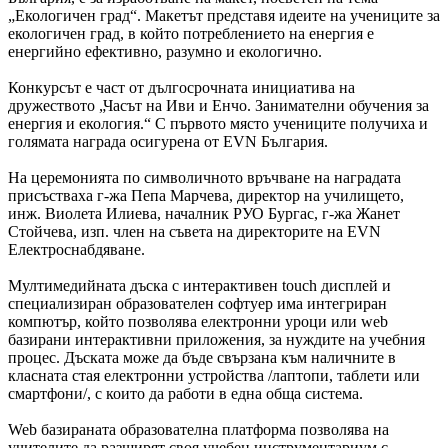
„Екологичен град“. Макетът представя идеите на учениците за
екологичен град, в който потреблението на енергия е
енергийно ефективно, разумно и екологично.
Конкурсът е част от дългосрочната инициатива на
дружеството „Часът на Иви и Енчо. Занимателни обучения за
енергия и екология.“ С първото място учениците получиха и
голямата награда осигурена от EVN България.
На церемонията по символичното връчване на наградата
присъстваха г-жа Пепа Марчева, директор на училището,
инж. Виолета Илиева, началник РУО Бургас, г-жа Жанет
Стойчева, изп. член на съвета на директорите на EVN
Електроснабдяване.
Мултимедийната дъска с интерактивен touch дисплей и
специализиран образователен софтуер има интегриран
компютър, който позволява електронни уроци или web
базирани интерактивни приложения, за нуждите на учебния
процес. Дъската може да бъде свързана към наличните в
класната стая електронни устройства /лаптопи, таблети или
смартфони/, с които да работи в една обща система.
Web базираната образователна платформа позволява на
учителите да разширят своя учебен инструментариум с