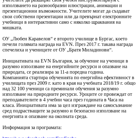
използването на разнообразни илюстрации, анимации и
презентационни възможности. Учителите могат да създават
свои собствени презентации или да превърнат електронните
учебници в интерактивни само с няколко щраквания на
мишката.
ОУ „Любен Каравелов“ е второто училище в Бургас, кoето
печели голямата награда на EVN. През 2017 г. такава награда
спечелиха и учениците от ОУ „Братя Миладинови“.
Инициативата на EVN България, за обучение на ученици в
разумно използване на енергийните ресурси и опазване на
природата, се реализира за 11-а поредна година.
Компанията стартира обученията по енергийна ефективност в
училищата през 2009 г. като в края на учебната 2018/19 г. общо
над 32 100 ученици са преминали обучения за разумно
използване на природните ресурси. Уроците се провеждат от
преподавателите в 4 учебни часа през годината в Часа на
класа. Инициативата има за цел изграждане на самосъзнание
сред подрастващите за разумно и безопасно използване на
енергията и опазване на околната среда.
Информация за програмата: