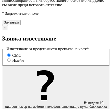
законосъобразността на обработването, основано на дадено
съгласие преди неговото оттегляне.
* Задължително поле
×
Заявка известяване
Известяване за предстоящото прекъсване чрез:*
СМС
Имейл
Въведете 10-
цифрен номер на мобилен телефон, започващ с нула: 0ххххххххх