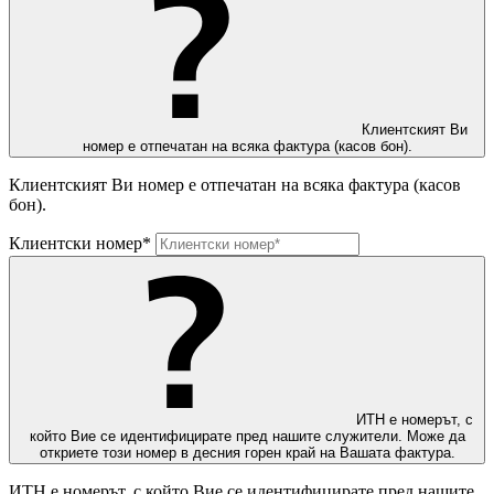
Клиентският Ви
номер е отпечатан на всяка фактура (касов бон).
Клиентският Ви номер е отпечатан на всяка фактура (касов
бон).
Клиентски номер*
ИТН е номерът, с
който Вие се идентифицирате пред нашите служители. Може да
откриете този номер в десния горен край на Вашата фактура.
ИТН е номерът, с който Вие се идентифицирате пред нашите