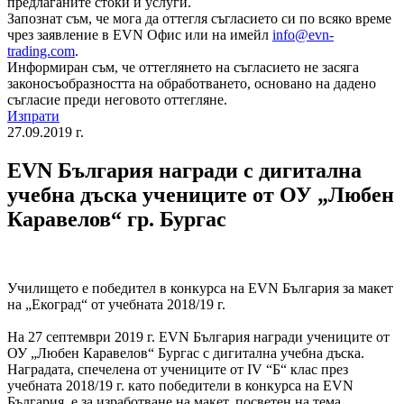
предлаганите стоки и услуги.
Запознат съм, че мога да оттегля съгласието си по всяко време
чрез заявление в EVN Офис или на имейл
info@evn-
trading.com
.
Информиран съм, че оттеглянето на съгласието не засяга
законосъобразността на обработването, основано на дадено
съгласие преди неговото оттегляне.
Изпрати
27.09.2019 г.
EVN България награди с дигитална
учебна дъска учениците от ОУ „Любен
Каравелов“ гр. Бургас
Училището е победител в конкурса на EVN България за макет
на „Екоград“ от учебната 2018/19 г.
На 27 септември 2019 г. EVN България награди учениците от
ОУ „Любен Каравелов“ Бургас с дигитална учебна дъска.
Наградата, спечелена от учениците от IV “Б“ клас през
учебната 2018/19 г. като победители в конкурса на EVN
България, е за изработване на макет, посветен на тема