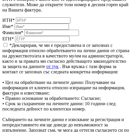
служители. Може да откриете този номер в десния горен край
на Вашата фактура.
ИТН*
Име*
Фамилия*
ЕГН*
*Декларирам, че ми е предоставена и се запознах с
информация относно обработването на лични данни от страна
на дружеството/ата в качеството му/им на администратор/и,
както и за правата ми съгласно действащото законодателство
за защита на данните
от тук
. Във връзка с тази форма за
контакт се запознах със следната конкретна информация:
• Цел на обработване на личните данни: Получаване на
информация от клиента относно изпращане на информация,
фактури и известяване;
• Правно основание за обработването: Съгласие;
• Срок за съхранение на личните данни: 10 години след
последната дейност по клиентски номер.
Събирането на личните данни е изискване за регистрация и
непредоставянето им ще доведе до невъзможност за
изпълнение. Запознат съм, че мога да оттегля съгласието си по