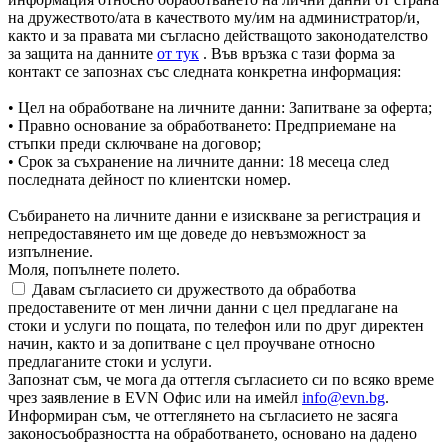
на дружеството/ата в качеството му/им на администратор/и,
както и за правата ми съгласно действащото законодателство
за защита на данните
от тук
. Във връзка с тази форма за
контакт се запознах със следната конкретна информация:
• Цел на обработване на личните данни: Запитване за оферта;
• Правно основание за обработването: Предприемане на
стъпки преди сключване на договор;
• Срок за съхранение на личните данни: 18 месеца след
последната дейност по клиентски номер.
Събирането на личните данни е изискване за регистрация и
непредоставянето им ще доведе до невъзможност за
изпълнение.
Моля, попълнете полето.
Давам съгласието си дружеството да обработва
предоставените от мен лични данни с цел предлагане на
стоки и услуги по пощата, по телефон или по друг директен
начин, както и за допитване с цел проучване относно
предлаганите стоки и услуги.
Запознат съм, че мога да оттегля съгласието си по всяко време
чрез заявление в EVN Офис или на имейл
info@evn.bg
.
Информиран съм, че оттеглянето на съгласието не засяга
законосъобразността на обработването, основано на дадено