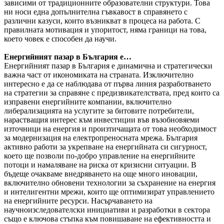
зависими от традиционните образователни структури. Това
ни носи една допълнителна гъвкавост в справянето с
различни казуси, които възникват в процеса на работа. С
правилната мотивация и упоритост, няма граници на това,
което човек е способен да научи.
Енергийният пазар в България е…
Енергийният пазар в България е динамична и стратегически
важна част от икономиката на страната. Изключително
интересно е да се наблюдава от първа линия разработването
на стратегии за справяне с предизвикателствата, пред които са
изправени енергийните компании, включително
либерализацията на услугите за битовите потребители,
нарастващия интерес към инвестиции във възобновяеми
източници на енергия и произтичащата от това необходимост
за модернизация на електропреносната мрежа. България
активно работи за укрепване на енергийната си сигурност,
което ще позволи по-добро управление на енергийните
потоци и намаляване на риска от кризисни ситуации. В
бъдеще очакваме внедряването на още много иновации,
включително обновени технологии за съхранение на енергия
и интелигентни мрежи, които ще оптимизират управлението
на енергийните ресурси. Насърчаването на
научноизследователски инициативи и разработки в сектора
също е ключова стъпка към повишаване на ефективността и