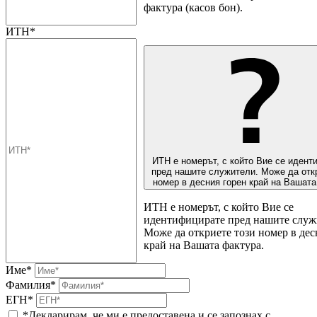
фактура (касов бон).
ИТН*
ИТН е номерът, с който Вие се идент
пред нашите служители. Може да отк
номер в десния горен край на Вашата
ИТН е номерът, с който Вие се
идентифицирате пред нашите служ
Може да откриете този номер в дес
край на Вашата фактура.
Име*
Фамилия*
ЕГН*
*Декларирам, че ми е предоставена и се запознах с