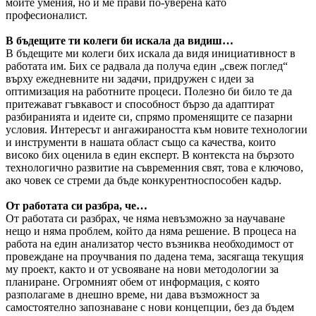
моите умения, но и ме прави по-уверена като
професионалист.
В бъдещите ти колеги би искала да видиш…
В бъдещите ми колеги бих искала да видя инициативност в
работата им. Бих се радвала да получа един „свеж поглед“
върху ежедневните ни задачи, придружен с идеи за
оптимизация на работните процеси. Полезно би било те да
притежават гъвкавост и способност бързо да адаптират
разбиранията и идеите си, спрямо променящите се пазарни
условия. Интересът и ангажираността към новите технологии
и инструменти в нашата област също са качества, които
високо бих оценила в един експерт. В контекста на бързото
технологично развитие на съвременния свят, това е ключово,
ако човек се стреми да бъде конкурентноспособен кадър.
От работата си разбра, че…
От работата си разбрах, че няма невъзможно за научаване
нещо и няма проблем, който да няма решение. В процеса на
работа на един анализатор често възниква необходимост от
провеждане на проучвания по дадена тема, засягаща текущия
му проект, както и от усвояване на нови методологии за
планиране. Огромният обем от информация, с която
разполагаме в днешно време, ни дава възможност за
самостоятелно запознаване с нови концепции, без да бъдем