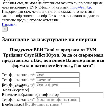
Запознат съм, че мога да оттегля съгласието си по всяко време
чрез заявление в EVN Офис или на имейл
info@evn.bg
.
Информиран съм, че оттеглянето на съгласието не засяга
законосъобразността на обработването, основано на дадено
съгласие преди неговото оттегляне.
Изпрати
×
Запитване за изкупуване на енергия
Продуктът ВЕИ Total се предлага от EVN
Трейдинг Саут Ийст Юръп. За да се свърже наш
представител с Вас, попълнете Вашите данни във
формата и натиснете бутона „Изпрати“.
Телефон за контакт*
Телефон за контакт*
Телефон за контакт*
Вид идентификатор
Въведете избрания идентификатор
Телефон за контакт*
Имейл адрес*
Вид източник