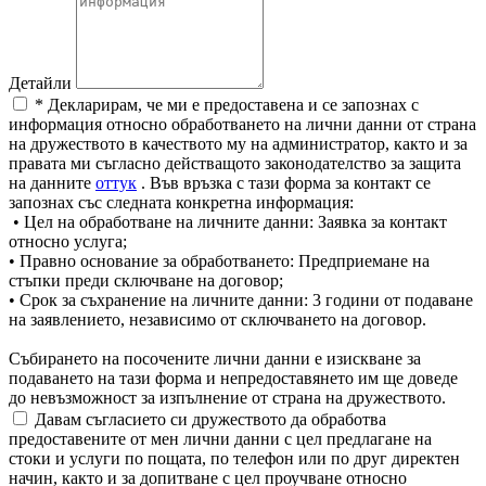
Детайли
* Декларирам, че ми е предоставена и се запознах с
информация относно обработването на лични данни от страна
на дружеството в качеството му на администратор, както и за
правата ми съгласно действащото законодателство за защита
на данните
оттук
. Във връзка с тази форма за контакт се
запознах със следната конкретна информация:
• Цел на обработване на личните данни: Заявка за контакт
относно услуга;
• Правно основание за обработването: Предприемане на
стъпки преди сключване на договор;
• Срок за съхранение на личните данни: 3 години от подаване
на заявлението, независимо от сключването на договор.
Събирането на посочените лични данни е изискване за
подаването на тази форма и непредоставянето им ще доведе
до невъзможност за изпълнение от страна на дружеството.
Давам съгласието си дружеството да обработва
предоставените от мен лични данни с цел предлагане на
стоки и услуги по пощата, по телефон или по друг директен
начин, както и за допитване с цел проучване относно