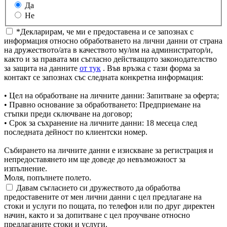
Да
Не
*Декларирам, че ми е предоставена и се запознах с
информация относно обработването на лични данни от страна
на дружеството/ата в качеството му/им на администратор/и,
както и за правата ми съгласно действащото законодателство
за защита на данните
от тук
. Във връзка с тази форма за
контакт се запознах със следната конкретна информация:
• Цел на обработване на личните данни: Запитване за оферта;
• Правно основание за обработването: Предприемане на
стъпки преди сключване на договор;
• Срок за съхранение на личните данни: 18 месеца след
последната дейност по клиентски номер.
Събирането на личните данни е изискване за регистрация и
непредоставянето им ще доведе до невъзможност за
изпълнение.
Моля, попълнете полето.
Давам съгласието си дружеството да обработва
предоставените от мен лични данни с цел предлагане на
стоки и услуги по пощата, по телефон или по друг директен
начин, както и за допитване с цел проучване относно
предлаганите стоки и услуги.