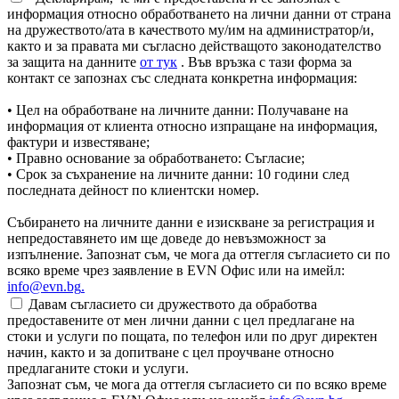
информация относно обработването на лични данни от страна
на дружеството/ата в качеството му/им на администратор/и,
както и за правата ми съгласно действащото законодателство
за защита на данните
от тук
. Във връзка с тази форма за
контакт се запознах със следната конкретна информация:
• Цел на обработване на личните данни: Получаване на
информация от клиента относно изпращане на информация,
фактури и известяване;
• Правно основание за обработването: Съгласие;
• Срок за съхранение на личните данни: 10 години след
последната дейност по клиентски номер.
Събирането на личните данни е изискване за регистрация и
непредоставянето им ще доведе до невъзможност за
изпълнение. Запознат съм, че мога да оттегля съгласието си по
всяко време чрез заявление в EVN Офис или на имейл:
info@evn.bg
.
Давам съгласието си дружеството да обработва
предоставените от мен лични данни с цел предлагане на
стоки и услуги по пощата, по телефон или по друг директен
начин, както и за допитване с цел проучване относно
предлаганите стоки и услуги.
Запознат съм, че мога да оттегля съгласието си по всяко време