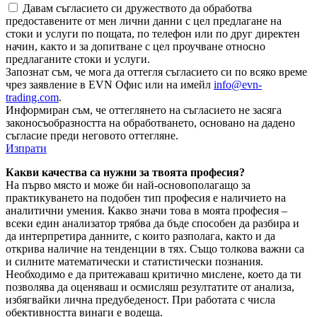
Давам съгласието си дружеството да обработва
предоставените от мен лични данни с цел предлагане на
стоки и услуги по пощата, по телефон или по друг директен
начин, както и за допитване с цел проучване относно
предлаганите стоки и услуги.
Запознат съм, че мога да оттегля съгласието си по всяко време
чрез заявление в EVN Офис или на имейл
info@evn-
trading.com
.
Информиран съм, че оттеглянето на съгласието не засяга
законосъобразността на обработването, основано на дадено
съгласие преди неговото оттегляне.
Изпрати
Какви качества са нужни за твоята професия?
На първо място и може би най-основополагащо за
практикуването на подобен тип професия е наличието на
аналитични умения. Какво значи това в моята професия –
всеки един анализатор трябва да бъде способен да разбира и
да интерпретира данните, с които разполага, както и да
открива наличие на тенденции в тях. Също толкова важни са
и силните математически и статистически познания.
Необходимо е да притежаваш критично мислене, което да ти
позволява да оценяваш и осмисляш резултатите от анализа,
избягвайки лична предубеденост. При работата с числа
обективността винаги е водеща.