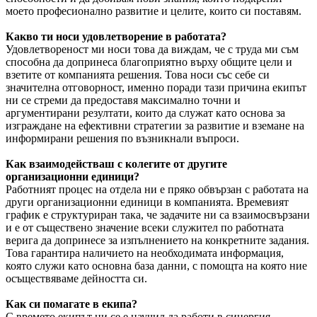
моето професионално развитие и целите, които си поставям.
Какво ти носи удовлетворение в работата?
Удовлетвореност ми носи това да виждам, че с труда ми съм
способна да допринеса благоприятно върху общите цели и
взетите от компанията решения. Това носи със себе си
значителна отговорност, именно поради тази причина екипът
ни се стреми да предоставя максимално точни и
аргументирани резултати, които да служат като основа за
изграждане на ефективни стратегии за развитие и вземане на
информирани решения по възникнали въпроси.
Как взаимодействаш с колегите от другите
организационни единици?
Работният процес на отдела ни е пряко обвързан с работата на
други организационни единици в компанията. Времевият
график е структуриран така, че задачите ни са взаимосвързани
и е от съществено значение всеки служител по работната
верига да допринесе за изпълнението на конкретните задания.
Това гарантира наличието на необходимата информация,
която служи като основна база данни, с помощта на която ние
осъществяваме дейността си.
Как си помагате в екипа?
С времето екипът ни се е научил да работи в синергия,