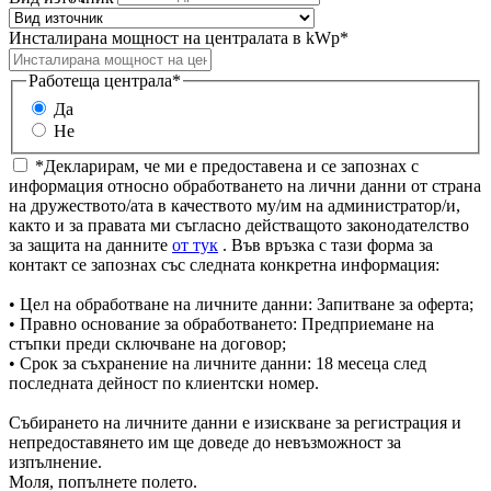
Инсталирана мощност на централата в kWp*
Работеща централа*
Да
Не
*Декларирам, че ми е предоставена и се запознах с
информация относно обработването на лични данни от страна
на дружеството/ата в качеството му/им на администратор/и,
както и за правата ми съгласно действащото законодателство
за защита на данните
от тук
. Във връзка с тази форма за
контакт се запознах със следната конкретна информация:
• Цел на обработване на личните данни: Запитване за оферта;
• Правно основание за обработването: Предприемане на
стъпки преди сключване на договор;
• Срок за съхранение на личните данни: 18 месеца след
последната дейност по клиентски номер.
Събирането на личните данни е изискване за регистрация и
непредоставянето им ще доведе до невъзможност за
изпълнение.
Моля, попълнете полето.