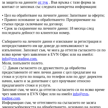
за защита на данните
от тук
. Във връзка с тази форма за
контакт се запознах със следната конкретна информация:
• Цел на обработване на личните данни: Запитване за оферти;
• Правно основание за обработването: Предприемане на
стъпки преди сключване на договор;
• Срок за съхранение на личните данни: 18 месеца след
последната дейност по клиентски номер.
Събирането на личните данни е изискване за регистрация и
непредоставянето им ще доведе до невъзможност за
изпълнение. Запознат съм, че мога да оттегля съгласието си по
всяко време чрез заявление в EVN Офис или на имейл:
info@evn-trading.com
.
Моля, попълнете полето.
Давам съгласието си дружеството да обработва
предоставените от мен лични данни с цел предлагане на
стоки и услуги по пощата, по телефон или по друг директен
начин, както и за допитване с цел проучване относно
предлаганите стоки и услуги.
Запознат съм, че мога да оттегля съгласието си по всяко време
чрез заявление в EVN Офис или на имейл
info@evn-
trading.com
.
Информиран съм, че оттеглянето на съгласието не засяга
законосъобразността на обработването, основано на дадено