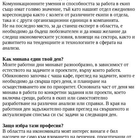
Комуникационните умения и способността за работа в екип
също имат голямо значение, тъй като нашият отдел ежедневно
кореспондира както с колеги от различните екипи в отдела,
така и с други организационни единици в компанията.
Не на последно място, за да станеш експерт в областта, е
необходимо да бъдеш любознателен и да имаш желание да
следиш икономическите условия, влияещи на сектора, както и
развитието на тенденциите и технологиите в сферата на
анализа.
Как минава един твой ден?
Моите работни дни минават разнообразно, в зависимост от
естеството на задачите и проектите, върху които работя.
Обикновено започва с чаша кафе, преглед на задачите, които е
необходимо да свърша през деня, и планиране на
осъществяването им по приоритет. Основната част от деня ми
минава в работа по конкретни задания или проекти, което
включва срещи, работа в екип или самостоятелно
разработване на различни анализи или справки. В края на
работния ден задължително правя преглед на свършеното и
актуализирам списъка си със задачи за следващия ден.
Защо избра тази професия?
В областта на икономиката моят интерес винаги е бил
насочен не само към взимането на решения, произтичащи от