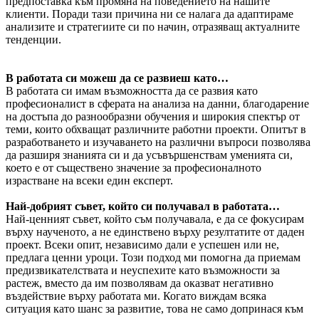
предпоставка към промяна на поведението на нашите
клиенти. Поради тази причина ни се налага да адаптираме
анализите и стратегиите си по начин, отразяващ актуалните
тенденции.
В работата си можеш да се развиеш като…
В работата си имам възможността да се развия като
професионалист в сферата на анализа на данни, благодарение
на достъпа до разнообразни обучения и широкия спектър от
теми, които обхващат различните работни проекти. Опитът в
разработването и изучаването на различни въпроси позволява
да разширя знанията си и да усъвършенствам уменията си,
което е от съществено значение за професионалното
израстване на всеки един експерт.
Най-добрият съвет, който си получавал в работата…
Най-ценният съвет, който съм получавала, е да се фокусирам
върху наученото, а не единствено върху резултатите от даден
проект. Всеки опит, независимо дали е успешен или не,
предлага ценни уроци. Този подход ми помогна да приемам
предизвикателствата и неуспехите като възможности за
растеж, вместо да им позволявам да оказват негативно
въздействие върху работата ми. Когато виждам всяка
ситуация като шанс за развитие, това не само допринася към