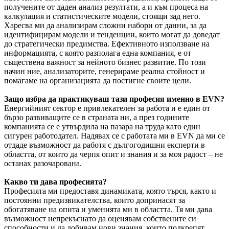
получените от даден анализ резултати, а и към процеса на
калкулация и статистическите модели, стоящи зад него.
Харесва ми да анализирам сложни набори от данни, за да
идентифицирам модели и тенденции, които могат да доведат
до стратегически предимства. Ефективното използване на
информацията, с която разполага една компания, е от
съществена важност за нейното бизнес развитие. По този
начин ние, анализаторите, генерираме реална стойност и
помагаме на организацията да постигне своите цели.
Защо избра да практикуваш тази професия именно в EVN?
Енергийният сектор е привлекателен за работа и е един от
бързо развиващите се в страната ни, а през годините
компанията се е утвърдила на пазара на труда като един
сигурен работодател. Надявах се с работата ми в EVN да ми се
отдаде възможност да работя с дългогодишни експерти в
областта, от които да черпя опит и знания и за моя радост – не
останах разочарована.
Какво ти дава професията?
Професията ми предоставя динамиката, която търся, както и
постоянни предизвикателства, които допринасят за
обогатяване на опита и уменията ми в областта. Тя ми дава
възможност непрекъснато да оценявам собствените си
способности и да добивам нови знания, които подкрепят