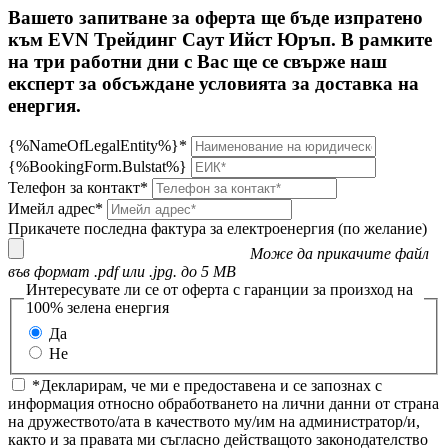
Вашето запитване за оферта ще бъде изпратено
към EVN Трейдинг Саут Ийст Юръп. В рамките
на три работни дни с Вас ще се свърже наш
експерт за обсъждане условията за доставка на
енергия.
{%NameOfLegalEntity%}*
{%BookingForm.Bulstat%}
Телефон за контакт*
Имейл адрес*
Прикачете последна фактура за електроенергия (по желание)
Може да прикачите файл
във формат .pdf или .jpg. до 5 MB
Интересувате ли се от оферта с гаранции за произход на
100% зелена енергия
Да
Не
*Декларирам, че ми е предоставена и се запознах с
информация относно обработването на лични данни от страна
на дружеството/ата в качеството му/им на администратор/и,
както и за правата ми съгласно действащото законодателство