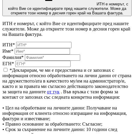
ИТН е номерът, с
който Вие се идентифицирате пред нашите служители. Може да
откриете този номер в десния горен край на Вашата фактура.
ИТН е номерът, с който Вие се идентифицирате пред нашите
служители. Може да откриете този номер в десния горен край
на Вашата фактура.
ИТН*
Име*
Фамилия*
ЕГН*
*Декларирам, че ми е предоставена и се запознах с
информация относно обработването на лични данни от страна
на дружеството/ата в качеството му/им на администратор/и,
както и за правата ми съгласно действащото законодателство
за защита на данните
от тук
. Във връзка с тази форма за
контакт се запознах със следната конкретна информация:
• Цел на обработване на личните данни: Получаване на
информация от клиента относно изпращане на информация,
фактури и известяване;
• Правно основание за обработването: Съгласие;
• Срок за съхранение на личните данни: 10 години след