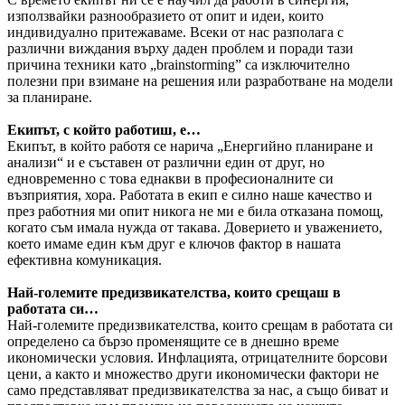
използвайки разнообразието от опит и идеи, които
индивидуално притежаваме. Всеки от нас разполага с
различни виждания върху даден проблем и поради тази
причина техники като „brainstorming” са изключително
полезни при взимане на решения или разработване на модели
за планиране.
Екипът, с който работиш, е…
Екипът, в който работя се нарича „Енергийно планиране и
анализи“ и е съставен от различни един от друг, но
едновременно с това еднакви в професионалните си
възприятия, хора. Работата в екип е силно наше качество и
през работния ми опит никога не ми е била отказана помощ,
когато съм имала нужда от такава. Доверието и уважението,
което имаме един към друг е ключов фактор в нашата
ефективна комуникация.
Най-големите предизвикателства, които срещаш в
работата си…
Най-големите предизвикателства, които срещам в работата си
определено са бързо променящите се в днешно време
икономически условия. Инфлацията, отрицателните борсови
цени, а както и множество други икономически фактори не
само представляват предизвикателства за нас, а също биват и