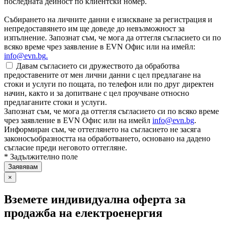
последната дейност по клиентски номер.
Събирането на личните данни е изискване за регистрация и
непредоставянето им ще доведе до невъзможност за
изпълнение. Запознат съм, че мога да оттегля съгласието си по
всяко време чрез заявление в EVN Офис или на имейл:
info@evn.bg
.
Давам съгласието си дружеството да обработва
предоставените от мен лични данни с цел предлагане на
стоки и услуги по пощата, по телефон или по друг директен
начин, както и за допитване с цел проучване относно
предлаганите стоки и услуги.
Запознат съм, че мога да оттегля съгласието си по всяко време
чрез заявление в EVN Офис или на имейл
info@evn.bg
.
Информиран съм, че оттеглянето на съгласието не засяга
законосъобразността на обработването, основано на дадено
съгласие преди неговото оттегляне.
* Задължително поле
×
Вземете индивидуална оферта за
продажба на електроенергия