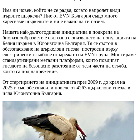
Има ли човек, който не се радва, когато напролет види
първите щъркели? Ние от EVN България също много
харесваме щъркелите и ни е важно да ги пазим.
Нашата най-дългогодишна инициатива в подкрепа на
биоразнообразието е свързана с опазването на популацията на
Белия щъркел в Югоизточна България. Тя се състои в
обезопасяване на щъркелови гнезда, построени върху
електрически стълбове от мрежата на EVN група. Монтираме
стандартизирани метални платформи, които повдигат
гнездото на безопасно разстояние от тези части на стълба,
които са под напрежение.
От стартирането на инициативата през 2009 г. до края на
2025 г. сме обезопасили повече от 4263 щъркелови гнезда в
цяла Югоизточна България.