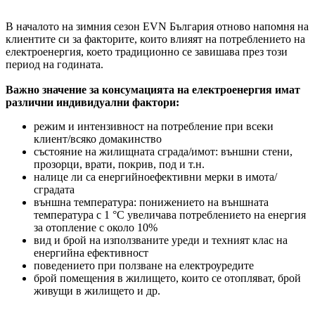
В началото на зимния сезон ЕVN България отново напомня на
клиентите си за факторите, които влияят на потреблението на
електроенергия, което традиционно се завишава през този
период на годината.
Важно значение за консумацията на електроенергия имат
различни индивидуални фактори:
режим и интензивност на потребление при всеки
клиент/всяко домакинство
състояние на жилищната сграда/имот: външни стени,
прозорци, врати, покрив, под и т.н.
налице ли са енергийноефективни мерки в имота/
сградата
външна температура: понижението на външната
температура с 1 °C увеличава потреблението на енергия
за отопление с около 10%
вид и брой на използваните уреди и техният клас на
енергийна ефективност
поведението при ползване на електроуредите
брой помещения в жилището, които се отопляват, брой
живущи в жилището и др.