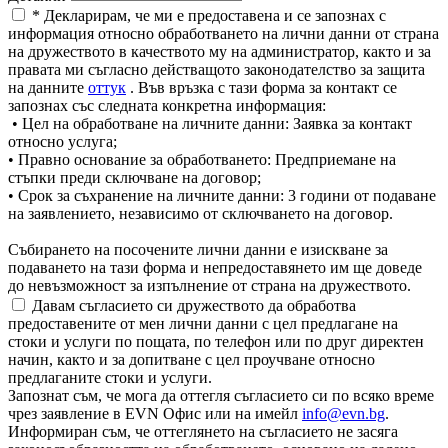
* Декларирам, че ми е предоставена и се запознах с
информация относно обработването на лични данни от страна
на дружеството в качеството му на администратор, както и за
правата ми съгласно действащото законодателство за защита
на данните
оттук
. Във връзка с тази форма за контакт се
запознах със следната конкретна информация:
• Цел на обработване на личните данни: Заявка за контакт
относно услуга;
• Правно основание за обработването: Предприемане на
стъпки преди сключване на договор;
• Срок за съхранение на личните данни: 3 години от подаване
на заявлението, независимо от сключването на договор.
Събирането на посочените лични данни е изискване за
подаването на тази форма и непредоставянето им ще доведе
до невъзможност за изпълнение от страна на дружеството.
Давам съгласието си дружеството да обработва
предоставените от мен лични данни с цел предлагане на
стоки и услуги по пощата, по телефон или по друг директен
начин, както и за допитване с цел проучване относно
предлаганите стоки и услуги.
Запознат съм, че мога да оттегля съгласието си по всяко време
чрез заявление в EVN Офис или на имейл
info@evn.bg
.
Информиран съм, че оттеглянето на съгласието не засяга