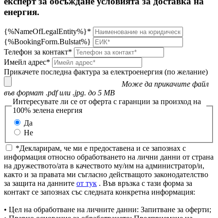
експерт за обсъждане условията за доставка на
енергия.
{%NameOfLegalEntity%}*
{%BookingForm.Bulstat%}
Телефон за контакт*
Имейл адрес*
Прикачете последна фактура за електроенергия (по желание)
Може да прикачите файл
във формат .pdf или .jpg. до 5 MB
Интересувате ли се от оферта с гаранции за произход на
100% зелена енергия
Да
Не
*Декларирам, че ми е предоставена и се запознах с
информация относно обработването на лични данни от страна
на дружеството/ата в качеството му/им на администратор/и,
както и за правата ми съгласно действащото законодателство
за защита на данните
от тук
. Във връзка с тази форма за
контакт се запознах със следната конкретна информация:
• Цел на обработване на личните данни: Запитване за оферти;