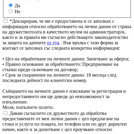
Да
Не
*Декларирам, че ми е предоставена и се запознах с
информация относно обработването на лични данни от страна
на дружеството/ата в качеството му/им на администратор/и,
както и за правата ми съгласно действащото законодателство
за защита на данните
от тук
. Във връзка с тази форма за
контакт се запознах със следната конкретна информация:
• Цел на обработване на личните данни: Запитване за оферта;
• Правно основание за обработването: Предприемане на
стъпки преди сключване на договор;
• Срок за съхранение на личните данни: 18 месеца след
последната дейност по клиентски номер.
Събирането на личните данни е изискване за регистрация и
непредоставянето им ще доведе до невъзможност за
изпълнение.
Моля, попълнете полето.
Давам съгласието си дружеството да обработва
предоставените от мен лични данни с цел предлагане на
стоки и услуги по пощата, по телефон или по друг директен
начин, както и за допитване с цел проучване относно