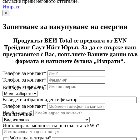
съгласие преди неговото оттегляне.
Изпрати
×
Запитване за изкупуване на енергия
Продуктът ВЕИ Total се предлага от EVN
Трейдинг Саут Ийст Юръп. За да се свърже наш
представител с Вас, попълнете Вашите данни във
формата и натиснете бутона „Изпрати“.
Телефон за контакт*
Телефон за контакт*
Телефон за контакт*
Вид идентификатор
Въведете избрания идентификатор
Телефон за контакт*
Имейл адрес*
Вид източник
Инсталирана мощност на централата в kWp*
Работеща централа*