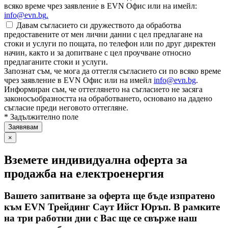
всяко време чрез заявление в EVN Офис или на имейл:
info@evn.bg
.
Давам съгласието си дружеството да обработва
предоставените от мен лични данни с цел предлагане на
стоки и услуги по пощата, по телефон или по друг директен
начин, както и за допитване с цел проучване относно
предлаганите стоки и услуги.
Запознат съм, че мога да оттегля съгласието си по всяко време
чрез заявление в EVN Офис или на имейл
info@evn.bg
.
Информиран съм, че оттеглянето на съгласието не засяга
законосъобразността на обработването, основано на дадено
съгласие преди неговото оттегляне.
* Задължително поле
×
Вземете индивидуална оферта за
продажба на електроенергия
Вашето запитване за оферта ще бъде изпратено
към EVN Трейдинг Саут Ийст Юръп. В рамките
на три работни дни с Вас ще се свърже наш