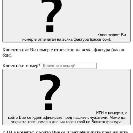
Клиентският Ви
номер е отпечатан на всяка фактура (касов бон).
Клиентският Ви номер е отпечатан на всяка фактура (касов
бон).
Клиентски номер*
ИТН е номерът, с
който Вие се идентифицирате пред нашите служители. Може да
откриете този номер в десния горен край на Вашата фактура.
ИТН е номерът, с който Вие се идентифицирате пред нашите