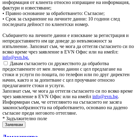
информация от клиента относно изпращане на информация,
фактури и известяване;
• Правно основание за обработването: Съгласие;
• Срок за съхранение на личните данни: 10 години след
последната дейност по клиентски номер.
Събирането на личните данни е изискване за регистрация и
непредоставянето им ще доведе до невъзможност за
изпълнение. Запознат съм, че мога да оттегля съгласието си по
всяко време чрез заявление в EVN Офис или на имейл:
info@evn.bg
.
Давам съгласието си дружеството да обработва
предоставените от мен лични данни с цел предлагане на
стоки и услуги по пощата, по телефон или по друг директен
начин, както и за допитване с цел проучване относно
предлаганите стоки и услуги.
Запознат съм, че мога да оттегля съгласието си по всяко време
чрез заявление в EVN Офис или на имейл
info@evn.bg
.
Информиран съм, че оттеглянето на съгласието не засяга
законосъобразността на обработването, основано на дадено
съгласие преди неговото оттегляне.
* Задължително поле
Домакинства