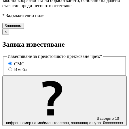
законосъобразността на обработването, основано на дадено
съгласие преди неговото оттегляне.
* Задължително поле
×
Заявка известяване
Известяване за предстоящото прекъсване чрез:*
СМС
Имейл
Въведете 10-
цифрен номер на мобилен телефон, започващ с нула: 0ххххххххх