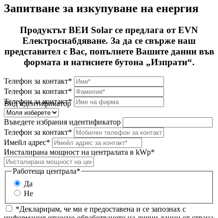
Запитване за изкупуване на енергия
Продуктът ВЕИ Solar се предлага от EVN
Електроснабдяване. За да се свърже наш
представител с Вас, попълнете Вашите данни във
формата и натиснете бутона „Изпрати“.
Телефон за контакт*
Телефон за контакт*
Телефон за контакт*
Вид идентификатор
Въведете избрания идентификатор
Телефон за контакт*
Имейл адрес*
Инсталирана мощност на централата в kWp*
Работеща централа*
Да
Не
*Декларирам, че ми е предоставена и се запознах с
информация относно обработването на лични данни от страна