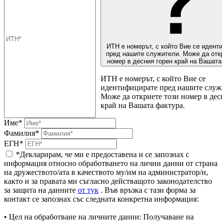
ИТН е номерът, с който Вие се идент
пред нашите служители. Може да отк
номер в десния горен край на Вашата
ИТН е номерът, с който Вие се
идентифицирате пред нашите служ
Може да откриете този номер в дес
край на Вашата фактура.
Име*
Фамилия*
ЕГН*
*Декларирам, че ми е предоставена и се запознах с
информация относно обработването на лични данни от страна
на дружеството/ата в качеството му/им на администратор/и,
както и за правата ми съгласно действащото законодателство
за защита на данните
от тук
. Във връзка с тази форма за
контакт се запознах със следната конкретна информация:
• Цел на обработване на личните данни: Получаване на