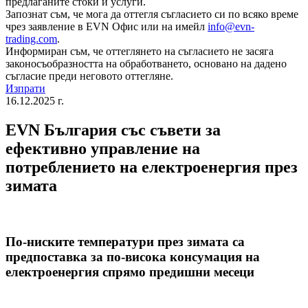
предлаганите стоки и услуги.
Запознат съм, че мога да оттегля съгласието си по всяко време
чрез заявление в EVN Офис или на имейл
info@evn-
trading.com
.
Информиран съм, че оттеглянето на съгласието не засяга
законосъобразността на обработването, основано на дадено
съгласие преди неговото оттегляне.
Изпрати
16.12.2025 г.
ЕVN България със съвети за
ефективно управление на
потреблението на електроенергия през
зимата
По-ниските температури през зимата са
предпоставка за по-висока консумация на
електроенергия спрямо предишни месеци