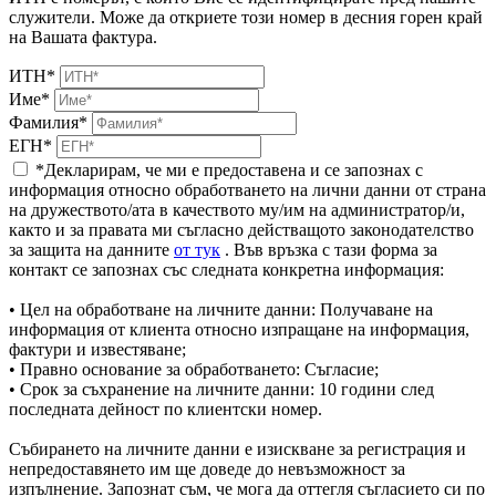
служители. Може да откриете този номер в десния горен край
на Вашата фактура.
ИТН*
Име*
Фамилия*
ЕГН*
*Декларирам, че ми е предоставена и се запознах с
информация относно обработването на лични данни от страна
на дружеството/ата в качеството му/им на администратор/и,
както и за правата ми съгласно действащото законодателство
за защита на данните
от тук
. Във връзка с тази форма за
контакт се запознах със следната конкретна информация:
• Цел на обработване на личните данни: Получаване на
информация от клиента относно изпращане на информация,
фактури и известяване;
• Правно основание за обработването: Съгласие;
• Срок за съхранение на личните данни: 10 години след
последната дейност по клиентски номер.
Събирането на личните данни е изискване за регистрация и
непредоставянето им ще доведе до невъзможност за
изпълнение. Запознат съм, че мога да оттегля съгласието си по