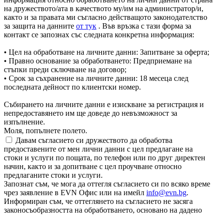
на дружеството/ата в качеството му/им на администратор/и,
както и за правата ми съгласно действащото законодателство
за защита на данните
от тук
. Във връзка с тази форма за
контакт се запознах със следната конкретна информация:
• Цел на обработване на личните данни: Запитване за оферта;
• Правно основание за обработването: Предприемане на
стъпки преди сключване на договор;
• Срок за съхранение на личните данни: 18 месеца след
последната дейност по клиентски номер.
Събирането на личните данни е изискване за регистрация и
непредоставянето им ще доведе до невъзможност за
изпълнение.
Моля, попълнете полето.
Давам съгласието си дружеството да обработва
предоставените от мен лични данни с цел предлагане на
стоки и услуги по пощата, по телефон или по друг директен
начин, както и за допитване с цел проучване относно
предлаганите стоки и услуги.
Запознат съм, че мога да оттегля съгласието си по всяко време
чрез заявление в EVN Офис или на имейл
info@evn.bg
.
Информиран съм, че оттеглянето на съгласието не засяга
законосъобразността на обработването, основано на дадено