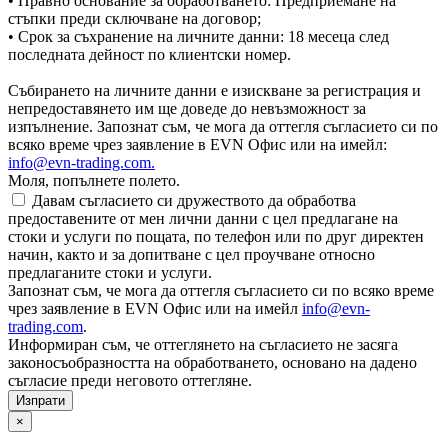
• Правно основание за обработването: Предприемане на
стъпки преди сключване на договор;
• Срок за съхранение на личните данни: 18 месеца след
последната дейност по клиентски номер.
Събирането на личните данни е изискване за регистрация и
непредоставянето им ще доведе до невъзможност за
изпълнение. Запознат съм, че мога да оттегля съгласието си по
всяко време чрез заявление в EVN Офис или на имейл:
info@evn-trading.com
.
Моля, попълнете полето.
Давам съгласието си дружеството да обработва
предоставените от мен лични данни с цел предлагане на
стоки и услуги по пощата, по телефон или по друг директен
начин, както и за допитване с цел проучване относно
предлаганите стоки и услуги.
Запознат съм, че мога да оттегля съгласието си по всяко време
чрез заявление в EVN Офис или на имейл
info@evn-
trading.com
.
Информиран съм, че оттеглянето на съгласието не засяга
законосъобразността на обработването, основано на дадено
съгласие преди неговото оттегляне.
×