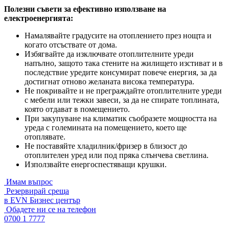
Полезни съвети за ефективно използване на
електроенергията:
Намалявайте градусите на отоплението през нощта и
когато отсъствате от дома.
Избягвайте да изключвате отоплителните уреди
напълно, защото така стените на жилището изстиват и в
последствие уредите консумират повече енергия, за да
достигнат отново желаната висока температура.
Не покривайте и не преграждайте отоплителните уреди
с мебели или тежки завеси, за да не спирате топлината,
която отдават в помещението.
При закупуване на климатик съобразете мощността на
уреда с големината на помещението, което ще
отоплявате.
Не поставяйте хладилник/фризер в близост до
отоплителен уред или под пряка слънчева светлина.
Използвайте енергоспестяващи крушки.
Имам въпрос
Резервирай среща
в EVN Бизнес център
Обадете ни се на телефон
0700 1 7777