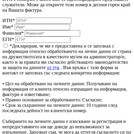
служители. Може да откриете този номер в десния горен край
на Вашата фактура.
ИТН*
Име*
Фамилия*
ЕГН*
*Декларирам, че ми е предоставена и се запознах с
информация относно обработването на лични данни от страна
на дружеството/ата в качеството му/им на администратор/и,
както и за правата ми съгласно действащото законодателство
за защита на данните
от тук
. Във връзка с тази форма за
контакт се запознах със следната конкретна информация:
• Цел на обработване на личните данни: Получаване на
информация от клиента относно изпращане на информация,
фактури и известяване;
• Правно основание за обработването: Съгласие;
• Срок за съхранение на личните данни: 10 години след
последната дейност по клиентски номер.
Събирането на личните данни е изискване за регистрация и
непредоставянето им ще доведе до невъзможност за
изпълнение. Запознат съм, че мога да оттегля съгласието си по