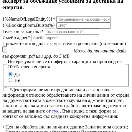
експерт за обсъждане условията за доставка на
енергия.
{%NameOfLegalEntity%}*
{%BookingForm.Bulstat%}
Телефон за контакт*
Имейл адрес*
Прикачете последна фактура за електроенергия (по желание)
Може да прикачите файл
във формат .pdf или .jpg. до 5 MB
Интересувате ли се от оферта с гаранции за произход на
100% зелена енергия
Да
Не
*Декларирам, че ми е предоставена и се запознах с
информация относно обработването на лични данни от страна
на дружеството/ата в качеството му/им на администратор/и,
както и за правата ми съгласно действащото законодателство
за защита на данните
от тук
. Във връзка с тази форма за
контакт се запознах със следната конкретна информация:
• Цел на обработване на личните данни: Запитване за оферти;