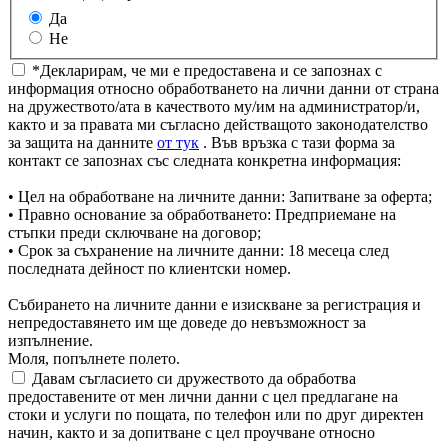
Да
Не
*Декларирам, че ми е предоставена и се запознах с
информация относно обработването на лични данни от страна
на дружеството/ата в качеството му/им на администратор/и,
както и за правата ми съгласно действащото законодателство
за защита на данните
от тук
. Във връзка с тази форма за
контакт се запознах със следната конкретна информация:
• Цел на обработване на личните данни: Запитване за оферта;
• Правно основание за обработването: Предприемане на
стъпки преди сключване на договор;
• Срок за съхранение на личните данни: 18 месеца след
последната дейност по клиентски номер.
Събирането на личните данни е изискване за регистрация и
непредоставянето им ще доведе до невъзможност за
изпълнение.
Моля, попълнете полето.
Давам съгласието си дружеството да обработва
предоставените от мен лични данни с цел предлагане на
стоки и услуги по пощата, по телефон или по друг директен
начин, както и за допитване с цел проучване относно