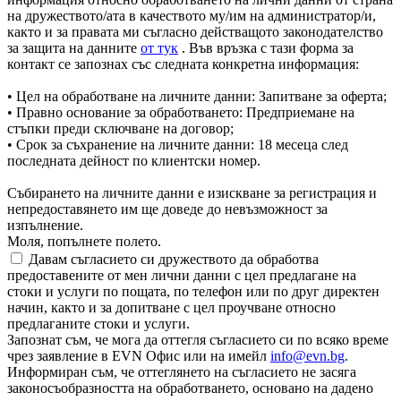
на дружеството/ата в качеството му/им на администратор/и,
както и за правата ми съгласно действащото законодателство
за защита на данните
от тук
. Във връзка с тази форма за
контакт се запознах със следната конкретна информация:
• Цел на обработване на личните данни: Запитване за оферта;
• Правно основание за обработването: Предприемане на
стъпки преди сключване на договор;
• Срок за съхранение на личните данни: 18 месеца след
последната дейност по клиентски номер.
Събирането на личните данни е изискване за регистрация и
непредоставянето им ще доведе до невъзможност за
изпълнение.
Моля, попълнете полето.
Давам съгласието си дружеството да обработва
предоставените от мен лични данни с цел предлагане на
стоки и услуги по пощата, по телефон или по друг директен
начин, както и за допитване с цел проучване относно
предлаганите стоки и услуги.
Запознат съм, че мога да оттегля съгласието си по всяко време
чрез заявление в EVN Офис или на имейл
info@evn.bg
.
Информиран съм, че оттеглянето на съгласието не засяга
законосъобразността на обработването, основано на дадено