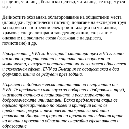
градини, училища, бежански център, читалища, театър, музеи
и др.
Дейностите обхванаха облагородяване на обществени места
(площадки, туристически пътеки), полагане на експертен труд
за подмяна на вътрешни електроинсталации на читалища,
храмове, специализирани заведения; акции, свързани с
опазване на околната среда (засаждане на дървета,
почистване) и др.
Програмата „EVN за България“ стартира през 2015 г. като
част от корпоративната и социална отговорност на
компанията, с акцент постигането на максимален обществен
и екологичен ефект. EVN за България се осъществява в два
формата, които се редуват през година.
Първият са доброволчески инициативи на сътрудници от
EVN. Те предлагат сами каузи за подкрепа с доброволен труд,
участват активно в планирането и реализирането на
доброволческите инициативи. Всяка предложена акция се
оценява предварително по обявени критерии като се
предоставя ресурс и техническа подкрепа за нейната
реализация. Вторият формат на програмата е финансиране
на външни проекти в областите енергийна ефективност и
образование.