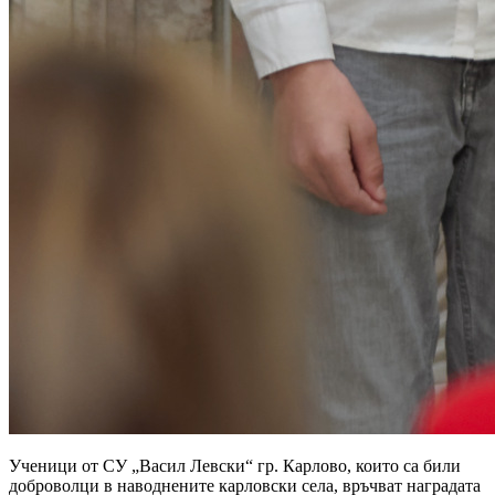
Ученици от СУ „Васил Левски“ гр. Карлово, които са били
доброволци в наводнените карловски села, връчват наградата