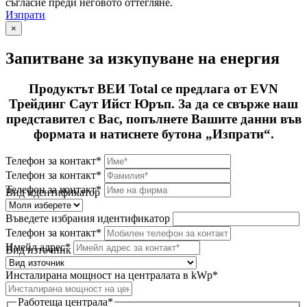
съгласие преди неговото оттегляне.
Изпрати
×
Запитване за изкупуване на енергия
Продуктът ВЕИ Total се предлага от EVN
Трейдинг Саут Ийст Юръп. За да се свърже наш
представител с Вас, попълнете Вашите данни във
формата и натиснете бутона „Изпрати“.
Телефон за контакт*
Телефон за контакт*
Телефон за контакт*
Вид идентификатор
Въведете избрания идентификатор
Телефон за контакт*
Имейл адрес*
Вид източник
Инсталирана мощност на централата в kWp*
Работеща централа*