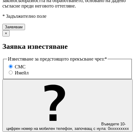
законосъобразността на обработването, основано на дадено
съгласие преди неговото оттегляне.
* Задължително поле
×
Заявка известяване
Известяване за предстоящото прекъсване чрез:*
СМС
Имейл
Въведете 10-
цифрен номер на мобилен телефон, започващ с нула: 0ххххххххх