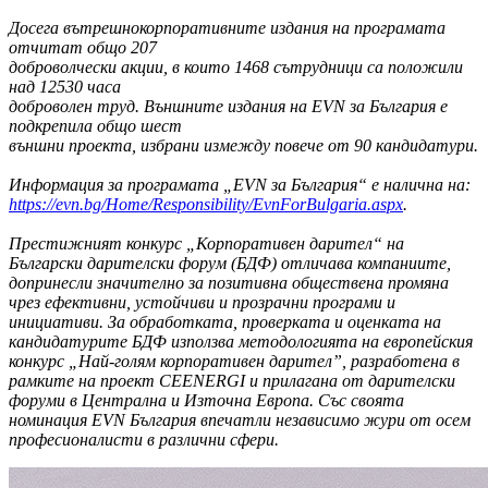
Досега вътрешнокорпоративните издания на програмата
отчитат общо 207
доброволчески акции, в които 1468 сътрудници са положили
над 12530 часа
доброволен труд. Външните издания на EVN за България е
подкрепила общо шест
външни проекта, избрани измежду повече от 90 кандидатури.
Информация за програмата „EVN за България“ е налична на:
https://evn.bg/Home/Responsibility/EvnForBulgaria.aspx
.
Престижният конкурс „Корпоративен дарител“ на
Български дарителски форум (БДФ) отличава компаниите,
допринесли значително за позитивна обществена промяна
чрез ефективни, устойчиви и прозрачни програми и
инициативи. За обработката, проверката и оценката на
кандидатурите БДФ използва методологията на европейския
конкурс „Най-голям корпоративен дарител”, разработена в
рамките на проект CEENERGI и прилагана от дарителски
форуми в Централна и Източна Европа. Със своята
номинация EVN България впечатли независимо жури от осем
професионалисти в различни сфери.