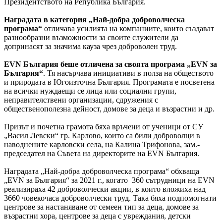
Президентството на Република България.
Наградата в категория „Най-добра доброволческа
програма“
отличава усилията на компаниите, които създават
разнообразни възможности за своите служители да
допринасят за значима кауза чрез доброволен труд.
EVN България беше отличена за своята програма „EVN за
България“
. Тя насърчава инициативи в полза на обществото
и природата в Югоизточна България. Програмата е посветена
на всички нуждаещи се лица или социални групи,
неправителствени организации, сдружения с
общественополезна дейност, домове за деца и възрастни и др.
Призът и почетна грамота бяха връчени от ученици от СУ
„Васил Левски“ гр. Карлово, които са били доброволци в
наводнените карловски села, на Калина Трифонова, зам.-
председател на Съвета на директорите на EVN България.
Наградата „Най-добра доброволческа програма“ обхваща
„ЕVN за България“ за 2021 г., когато 360 сътрудници на EVN
реализираха 42 доброволчески акции, в които вложиха над
3660 човекочаса доброволчески труд. Така бяха подпомогнати
центрове за настаняване от семеен тип за деца, домове за
възрастни хора, центрове за деца с увреждания, детски