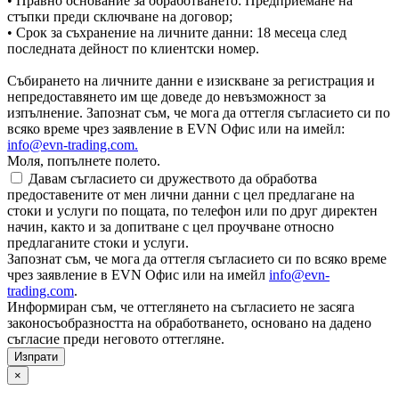
• Правно основание за обработването: Предприемане на
стъпки преди сключване на договор;
• Срок за съхранение на личните данни: 18 месеца след
последната дейност по клиентски номер.
Събирането на личните данни е изискване за регистрация и
непредоставянето им ще доведе до невъзможност за
изпълнение. Запознат съм, че мога да оттегля съгласието си по
всяко време чрез заявление в EVN Офис или на имейл:
info@evn-trading.com
.
Моля, попълнете полето.
Давам съгласието си дружеството да обработва
предоставените от мен лични данни с цел предлагане на
стоки и услуги по пощата, по телефон или по друг директен
начин, както и за допитване с цел проучване относно
предлаганите стоки и услуги.
Запознат съм, че мога да оттегля съгласието си по всяко време
чрез заявление в EVN Офис или на имейл
info@evn-
trading.com
.
Информиран съм, че оттеглянето на съгласието не засяга
законосъобразността на обработването, основано на дадено
съгласие преди неговото оттегляне.
×