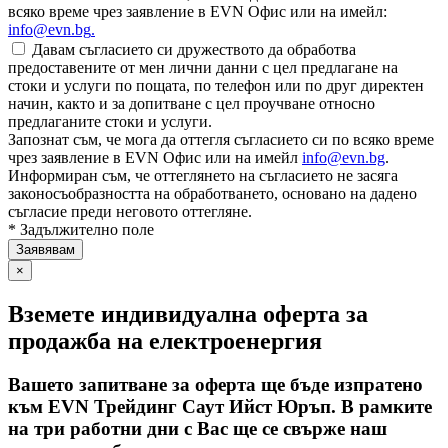
всяко време чрез заявление в EVN Офис или на имейл:
info@evn.bg
.
Давам съгласието си дружеството да обработва
предоставените от мен лични данни с цел предлагане на
стоки и услуги по пощата, по телефон или по друг директен
начин, както и за допитване с цел проучване относно
предлаганите стоки и услуги.
Запознат съм, че мога да оттегля съгласието си по всяко време
чрез заявление в EVN Офис или на имейл
info@evn.bg
.
Информиран съм, че оттеглянето на съгласието не засяга
законосъобразността на обработването, основано на дадено
съгласие преди неговото оттегляне.
* Задължително поле
×
Вземете индивидуална оферта за
продажба на електроенергия
Вашето запитване за оферта ще бъде изпратено
към EVN Трейдинг Саут Ийст Юръп. В рамките
на три работни дни с Вас ще се свърже наш