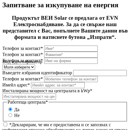
Запитване за изкупуване на енергия
Продуктът ВЕИ Solar се предлага от EVN
Електроснабдяване. За да се свърже наш
представител с Вас, попълнете Вашите данни във
формата и натиснете бутона „Изпрати“.
Телефон за контакт*
Телефон за контакт*
Телефон за контакт*
Вид идентификатор
Въведете избрания идентификатор
Телефон за контакт*
Имейл адрес*
Инсталирана мощност на централата в kWp*
Работеща централа*
Да
Не
*Декларирам, че ми е предоставена и се запознах с
информация относно обработването на лични данни от страна