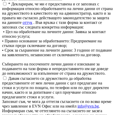
* Декларирам, че ми е предоставена и се запознах с
информация относно обработването на лични данни от страна
на дружеството в качеството му на администратор, както и за
правата ми съгласно действащото законодателство за защита
на данните
оттук
. Във връзка с тази форма за контакт се
запознах със следната конкретна информация:
• Цел на обработване на личните данни: Заявка за контакт
относно услуга;
• Правно основание за обработването: Предприемане на
стъпки преди сключване на договор;
• Срок за съхранение на личните данни: 3 години от подаване
на заявлението, независимо от сключването на договор.
Събирането на посочените лични данни е изискване за
подаването на тази форма и непредоставянето им ще доведе
до невъзможност за изпълнение от страна на дружеството.
Давам съгласието си дружеството да обработва
предоставените от мен лични данни с цел предлагане на
стоки и услуги по пощата, по телефон или по друг директен
начин, както и за допитване с цел проучване относно
предлаганите стоки и услуги.
Запознат съм, че мога да оттегля съгласието си по всяко време
чрез заявление в EVN Офис или на имейл
info@evn.bg
.
Информиран съм, че оттеглянето на съгласието не засяга