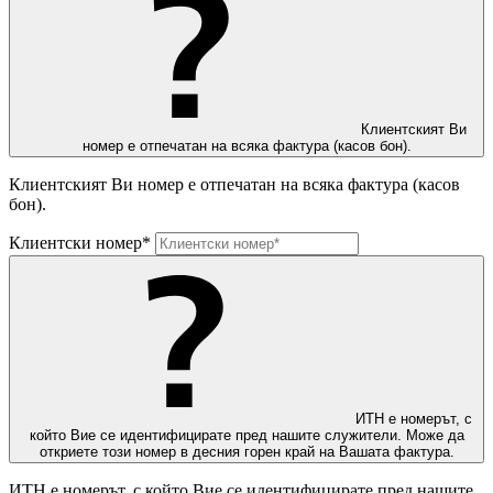
Клиентският Ви
номер е отпечатан на всяка фактура (касов бон).
Клиентският Ви номер е отпечатан на всяка фактура (касов
бон).
Клиентски номер*
ИТН е номерът, с
който Вие се идентифицирате пред нашите служители. Може да
откриете този номер в десния горен край на Вашата фактура.
ИТН е номерът, с който Вие се идентифицирате пред нашите