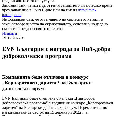
предлаганите стоки и услуги.
Запознат съм, че мога да оттегля съгласието си по всяко време
чрез заявление в EVN Офис или на имейл
info@evn-
trading.com
.
Информиран съм, че оттеглянето на съгласието не засяга
законосъобразността на обработването, основано на дадено
съгласие преди неговото оттегляне.
Изпрати
19.12.2022 г.
EVN България с награда за Най-добра
доброволческа програма
Компанията беше отличена в конкурс
„Корпоративен дарител“ на Български
дарителски форум
EVN България беше отличена с награда „Най-добра
доброволческа програма“ в годишния конкурс „Корпоративен
дарител“ на Български дарителски форум. Церемонията по
награждаване се състоя на 15 декември 2022 г. в