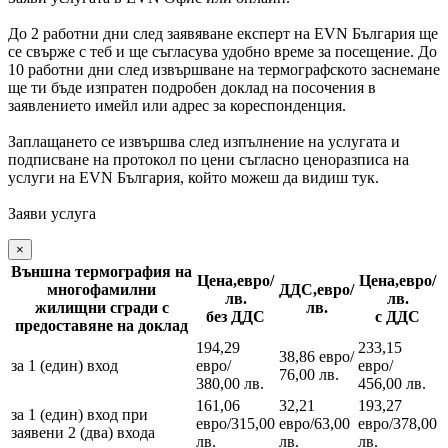
До 2 работни дни след заявяване експерт на EVN България ще
се свърже с теб и ще съгласува удобно време за посещение. До
10 работни дни след извършване на термографското заснемане
ще ти бъде изпратен подробен доклад на посочения в
заявлението имейл или адрес за кореспонденция.
Заплащането се извършва след изпълнение на услугата и
подписване на протокол по цени съгласно ценоразписа на
услуги на EVN България, който можеш да видиш
тук.
Заяви услуга
×
Външна термография на
Цена,евро/
Цена,евро/
многофамилни
ДДС,евро/
лв.
лв.
жилищни сгради с
лв.
без ДДС
с ДДС
предоставяне на доклад
194,29
233,15
38,86 евро/
за 1 (един) вход
евро/
евро/
76,00 лв.
380,00 лв.
456,00 лв.
161,06
32,21
193,27
за 1 (един) вход при
евро/315,00
евро/63,00
евро/378,00
заявени 2 (два) входа
лв.
лв.
лв.