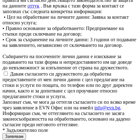
правата ми съгласно действащото законодателство за защита
на данните
оттук
. Във връзка с тази форма за контакт се
запознах със следната конкретна информация:
• Цел на обработване на личните данни: Заявка за контакт
относно услуга;
• Правно основание за обработването: Предприемане на
стъпки преди сключване на договор;
• Срок за съхранение на личните данни: 3 години от подаване
на заявлението, независимо от сключването на договор.
Събирането на посочените лични данни е изискване за
подаването на тази форма и непредоставянето им ще доведе
до невъзможност за изпълнение от страна на дружеството.
Давам съгласието си дружеството да обработва
предоставените от мен лични данни с цел предлагане на
стоки и услуги по пощата, по телефон или по друг директен
начин, както и за допитване с цел проучване относно
предлаганите стоки и услуги.
Запознат съм, че мога да оттегля съгласието си по всяко време
чрез заявление в EVN Офис или на имейл
info@evn.bg
.
Информиран съм, че оттеглянето на съгласието не засяга
законосъобразността на обработването, основано на дадено
съгласие преди неговото оттегляне.
* Задължително поле