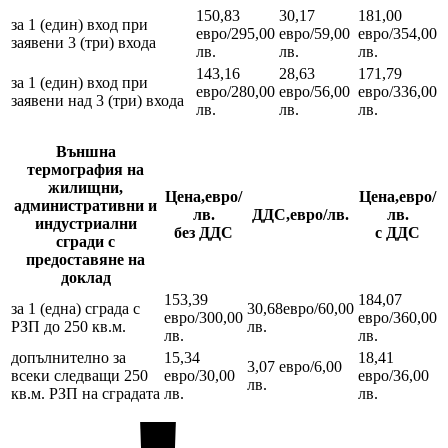
150,83
30,17
181,00
за 1 (един) вход при
евро/295,00
евро/59,00
евро/354,00
заявени 3 (три) входа
лв.
лв.
лв.
143,16
28,63
171,79
за 1 (един) вход при
евро/280,00
евро/56,00
евро/336,00
заявени над 3 (три) входа
лв.
лв.
лв.
Външна
термография на
жилищни,
Цена,евро/
Цена,евро/
административни и
лв.
ДДС,евро/лв.
лв.
индустриални
без ДДС
с ДДС
сгради с
предоставяне на
доклад
153,39
184,07
за 1 (една) сграда с
30,68евро/60,00
евро/300,00
евро/360,00
РЗП до 250 кв.м.
лв.
лв.
лв.
допълнително за
15,34
18,41
3,07 евро/6,00
всеки следващи 250
евро/30,00
евро/36,00
лв.
кв.м. РЗП на сградата
лв.
лв.