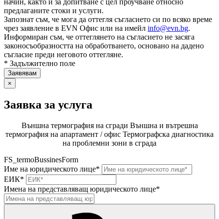
начин, както и за допитване с цел проучване относно
предлаганите стоки и услуги.
Запознат съм, че мога да оттегля съгласието си по всяко време
чрез заявление в EVN Офис или на имейл
info@evn.bg
.
Информиран съм, че оттеглянето на съгласието не засяга
законосъобразността на обработването, основано на дадено
съгласие преди неговото оттегляне.
* Задължително поле
×
Заявка за услуга
Външна термография на сгради
Външна и вътрешна
термография на апартамент / офис
Термографска диагностика
на проблемни зони в сграда
FS_termoBussinesForm
Име на юридическото лице*
ЕИК*
Имена на представляващ юридическото лице*