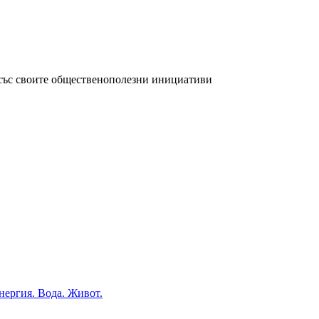
със своите общественополезни инициативи
нергия. Вода. Живот.