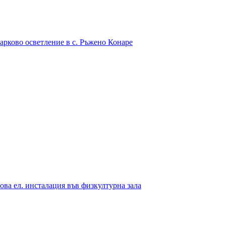
арково осветление в с. Ръжено Конаре
ова ел. инсталация във физкултурна зала