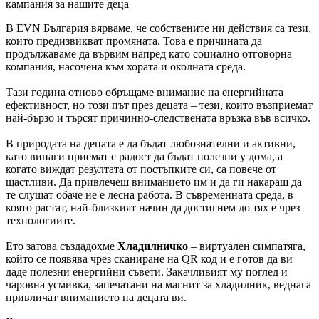
кампания за нашите деца
В EVN България вярваме, че собствените ни действия са тези,
които предизвикват промяната. Това е причината да
продължаваме да вървим напред като социално отговорна
компания, насочена към хората и околната среда.
Тази година отново обръщаме внимание на енергийната
ефективност, но този път през децата – тези, които възприемат
най-бързо и търсят причинно-следствената връзка във всичко.
В природата на децата е да бъдат любознателни и активни,
като винаги приемат с радост да бъдат полезни у дома, а
когато виждат резултата от постъпките си, са повече от
щастливи. Да привлечеш вниманието им и да ги накараш да
те слушат обаче не е лесна работа. В съвременната среда, в
която растат, най-близкият начин да достигнем до тях е чрез
технологиите.
Ето затова създадохме
Хладилничко
– виртуален симпатяга,
който се появява чрез сканиране на QR код и е готов да ви
даде полезни енергийни съвети. Закачливият му поглед и
чаровна усмивка, запечатани на магнит за хладилник, веднага
привличат вниманието на децата ви.