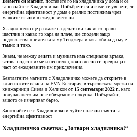
Вземете си магнит
, поставете го на хладилника у дома и се
запознайте с Хладилничко. Побъбрете си и сами се уверете, че
енергийна ефективност у дома е реално постижима чрез
малките стъпки в ежедневието ни.
Хладилничко ще разкаже на децата ви какво го прави
щастлив и какво го кара да плаче, ще сподели защо
недоволства приятелката му Тенджера и кога обича да му е
тъмно и тихо.
Знаем, че между децата и музиката има специална връзка,
затова подготвихме и песничка, която лесно се превръща в
част от ежедневните им приключения.
Безплатните магнити с Хладилничко можете да откриете в
клиентските офиси на EVN България, в търговската мрежа на
книжарници Сиела и Хеликон
от 15 септември 2022 г.
, като
получаването им не е обвързано с покупка. Побързайте,
защото се изчерпват бързо.
Запознайте се с Хладилничко и чуйте полезни съвети за
енергийна ефективност
Хладилничко съветва: „Затвори хладилника!“