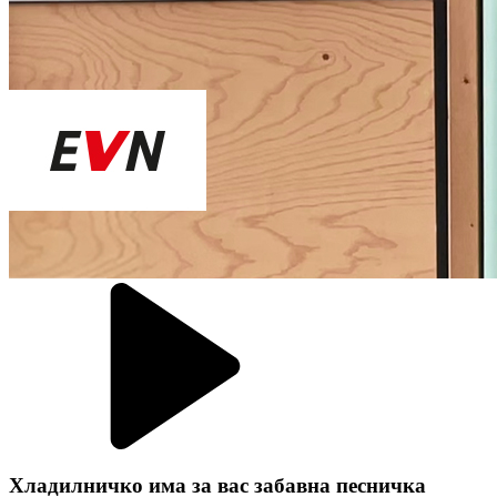
Хладилничко има за вас забавна песничка