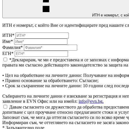
ИТН е номерът, с ко
ИТН е номерът, с който Вие се идентифицирате пред нашите сл
ИТН*
Име*
Фамилия*
ЕГН*
*Декларирам, че ми е предоставена и се запознах с информа
правата ми съгласно действащото законодателство за защита н
• Цел на обработване на личните данни: Получаване на информ
• Правно основание за обработването: Съгласие;
• Срок за съхранение на личните данни: 10 години след послед
Събирането на личните данни е изискване за регистрация и непр
заявление в EVN Офис или на имейл:
info@evn.bg
.
Давам съгласието си дружеството да обработва предоставени
допитване с цел проучване относно предлаганите стоки и услуг
Запознат съм, че мога да оттегля съгласието си по всяко врем
Информиран съм, че оттеглянето на съгласието не засяга законо
* Задължително поле