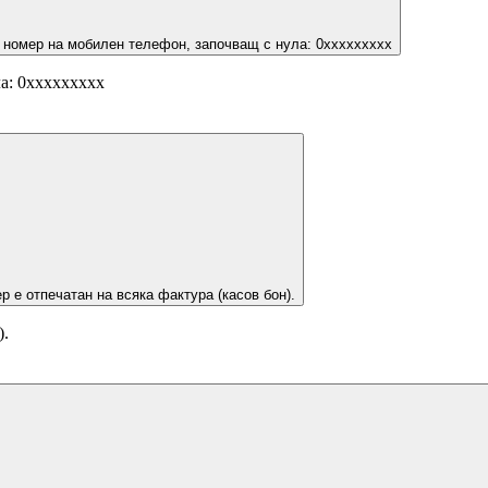
 номер на мобилен телефон, започващ с нула: 0ххххххххх
а: 0ххххххххх
р е отпечатан на всяка фактура (касов бон).
).