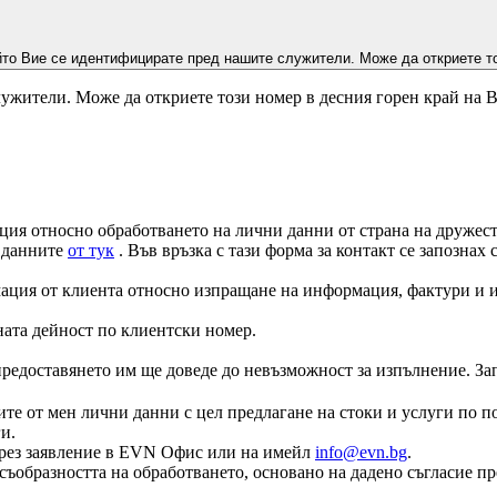
йто Вие се идентифицирате пред нашите служители. Може да откриете то
ужители. Може да откриете този номер в десния горен край на 
ция относно обработването на лични данни от страна на дружеств
а данните
от тук
. Във връзка с тази форма за контакт се запознах
ация от клиента относно изпращане на информация, фактури и и
ната дейност по клиентски номер.
едоставянето им ще доведе до невъзможност за изпълнение. Запоз
те от мен лични данни с цел предлагане на стоки и услуги по по
и.
е чрез заявление в EVN Офис или на имейл
info@evn.bg
.
съобразността на обработването, основано на дадено съгласие пр