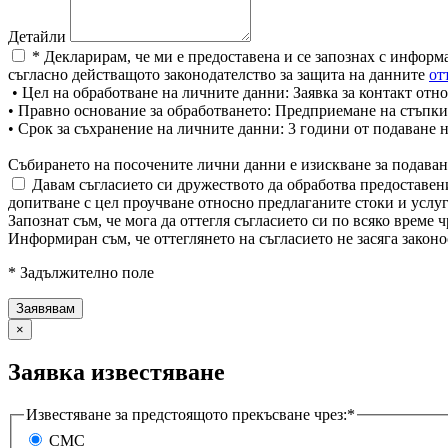
Детайли
* Декларирам, че ми е предоставена и се запознах с информ
съгласно действащото законодателство за защита на данните
от
• Цел на обработване на личните данни: Заявка за контакт отно
• Правно основание за обработването: Предприемане на стъпки
• Срок за съхранение на личните данни: 3 години от подаване 
Събирането на посочените лични данни е изискване за подаван
Давам съгласието си дружеството да обработва предоставени
допитване с цел проучване относно предлаганите стоки и услуг
Запознат съм, че мога да оттегля съгласието си по всяко врем
Информиран съм, че оттеглянето на съгласието не засяга законо
* Задължително поле
×
Заявка известяване
Известяване за предстоящото прекъсване чрез:*
СМС