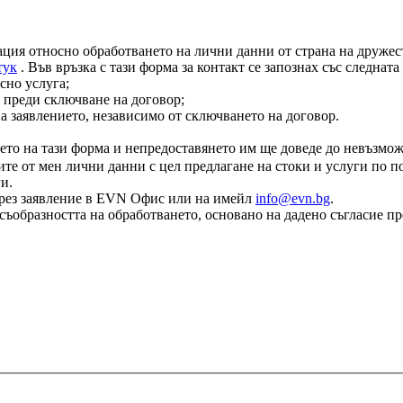
ация относно обработването на лични данни от страна на дружест
тук
. Във връзка с тази форма за контакт се запознах със следнат
сно услуга;
 преди сключване на договор;
на заявлението, независимо от сключването на договор.
ето на тази форма и непредоставянето им ще доведе до невъзмож
те от мен лични данни с цел предлагане на стоки и услуги по по
и.
е чрез заявление в EVN Офис или на имейл
info@evn.bg
.
съобразността на обработването, основано на дадено съгласие пр