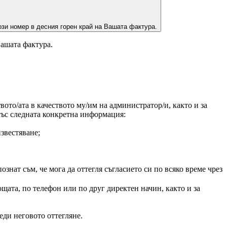
зи номер в десния горен край на Вашата фактура.
Вашата фактура.
ото/ата в качеството му/им на администратор/и, както и за
 със следната конкретна информация:
звестяване;
нат съм, че мога да оттегля съгласието си по всяко време чрез
щата, по телефон или по друг директен начин, както и за
еди неговото оттегляне.