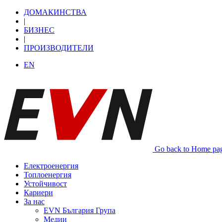
ДОМАКИНСТВА
|
БИЗНЕС
|
ПРОИЗВОДИТЕЛИ
EN
Go back to Home pa
Електроенергия
Топлоенергия
Устойчивост
Кариери
За нас
EVN България Група
Медии