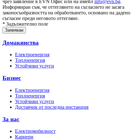
чрез заявление в EVN Офис или на имейл
info@evn.bg
.
Информиран съм, че оттеглянето на съгласието не засяга
законосъобразността на обработването, основано на дадено
съгласие преди неговото оттегляне.
* Задължително поле
Домакинства
Електроенергия
Топлоенергия
Устойчиви услуги
Бизнес
Електроенергия
Топлоенергия
Устойчиви услуги
Доставчик от последна инстанция
За нас
Електромобилност
Кариери