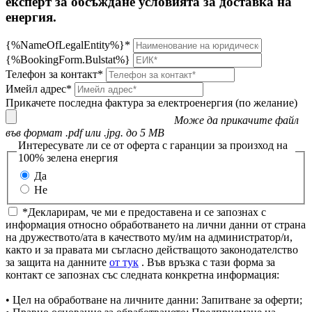
експерт за обсъждане условията за доставка на
енергия.
{%NameOfLegalEntity%}*
{%BookingForm.Bulstat%}
Телефон за контакт*
Имейл адрес*
Прикачете последна фактура за електроенергия (по желание)
Може да прикачите файл
във формат .pdf или .jpg. до 5 MB
Интересувате ли се от оферта с гаранции за произход на
100% зелена енергия
Да
Не
*Декларирам, че ми е предоставена и се запознах с
информация относно обработването на лични данни от страна
на дружеството/ата в качеството му/им на администратор/и,
както и за правата ми съгласно действащото законодателство
за защита на данните
от тук
. Във връзка с тази форма за
контакт се запознах със следната конкретна информация:
• Цел на обработване на личните данни: Запитване за оферти;