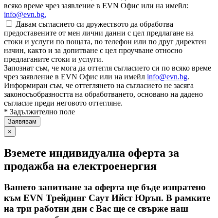
всяко време чрез заявление в EVN Офис или на имейл:
info@evn.bg
.
Давам съгласието си дружеството да обработва
предоставените от мен лични данни с цел предлагане на
стоки и услуги по пощата, по телефон или по друг директен
начин, както и за допитване с цел проучване относно
предлаганите стоки и услуги.
Запознат съм, че мога да оттегля съгласието си по всяко време
чрез заявление в EVN Офис или на имейл
info@evn.bg
.
Информиран съм, че оттеглянето на съгласието не засяга
законосъобразността на обработването, основано на дадено
съгласие преди неговото оттегляне.
* Задължително поле
×
Вземете индивидуална оферта за
продажба на електроенергия
Вашето запитване за оферта ще бъде изпратено
към EVN Трейдинг Саут Ийст Юръп. В рамките
на три работни дни с Вас ще се свърже наш