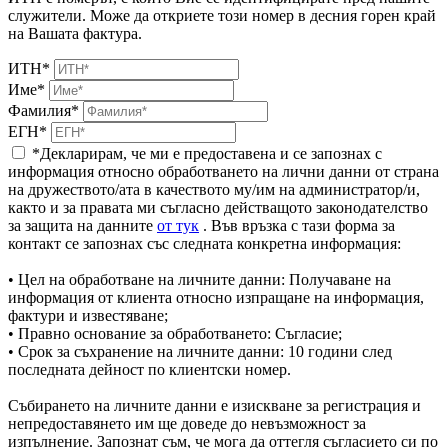
служители. Може да откриете този номер в десния горен край
на Вашата фактура.
ИТН*
Име*
Фамилия*
ЕГН*
*Декларирам, че ми е предоставена и се запознах с
информация относно обработването на лични данни от страна
на дружеството/ата в качеството му/им на администратор/и,
както и за правата ми съгласно действащото законодателство
за защита на данните
от тук
. Във връзка с тази форма за
контакт се запознах със следната конкретна информация:
• Цел на обработване на личните данни: Получаване на
информация от клиента относно изпращане на информация,
фактури и известяване;
• Правно основание за обработването: Съгласие;
• Срок за съхранение на личните данни: 10 години след
последната дейност по клиентски номер.
Събирането на личните данни е изискване за регистрация и
непредоставянето им ще доведе до невъзможност за
изпълнение. Запознат съм, че мога да оттегля съгласието си по