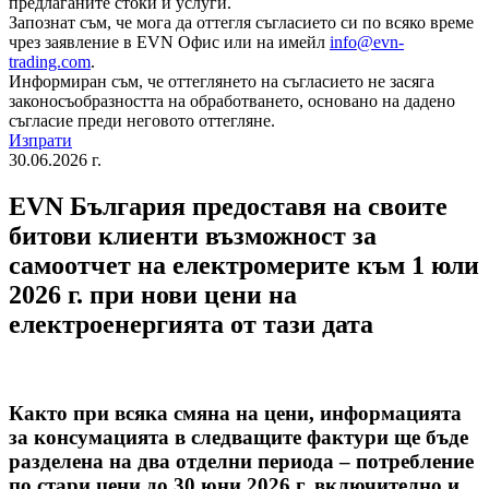
предлаганите стоки и услуги.
Запознат съм, че мога да оттегля съгласието си по всяко време
чрез заявление в EVN Офис или на имейл
info@evn-
trading.com
.
Информиран съм, че оттеглянето на съгласието не засяга
законосъобразността на обработването, основано на дадено
съгласие преди неговото оттегляне.
Изпрати
30.06.2026 г.
EVN България предоставя на своите
битови клиенти възможност за
самоотчет на електромерите към 1 юли
2026 г. при нови цени на
електроенергията от тази дата
Както при всяка смяна на цени, информацията
за консумацията в следващите фактури ще бъде
разделена на два отделни периода – потребление
по стари цени до 30 юни 2026 г. включително и