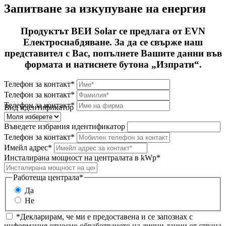
Запитване за изкупуване на енергия
Продуктът ВЕИ Solar се предлага от EVN
Електроснабдяване. За да се свърже наш
представител с Вас, попълнете Вашите данни във
формата и натиснете бутона „Изпрати“.
Телефон за контакт*
Телефон за контакт*
Телефон за контакт*
Вид идентификатор
Въведете избрания идентификатор
Телефон за контакт*
Имейл адрес*
Инсталирана мощност на централата в kWp*
Работеща централа*
Да
Не
*Декларирам, че ми е предоставена и се запознах с
информация относно обработването на лични данни от страна