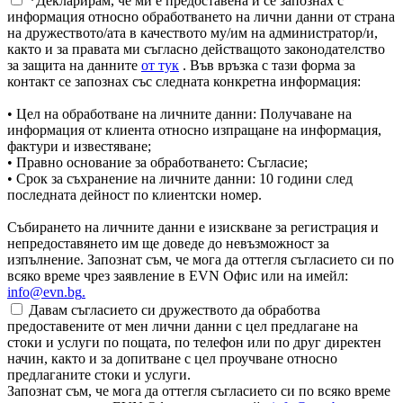
*Декларирам, че ми е предоставена и се запознах с
информация относно обработването на лични данни от страна
на дружеството/ата в качеството му/им на администратор/и,
както и за правата ми съгласно действащото законодателство
за защита на данните
от тук
. Във връзка с тази форма за
контакт се запознах със следната конкретна информация:
• Цел на обработване на личните данни: Получаване на
информация от клиента относно изпращане на информация,
фактури и известяване;
• Правно основание за обработването: Съгласие;
• Срок за съхранение на личните данни: 10 години след
последната дейност по клиентски номер.
Събирането на личните данни е изискване за регистрация и
непредоставянето им ще доведе до невъзможност за
изпълнение. Запознат съм, че мога да оттегля съгласието си по
всяко време чрез заявление в EVN Офис или на имейл:
info@evn.bg
.
Давам съгласието си дружеството да обработва
предоставените от мен лични данни с цел предлагане на
стоки и услуги по пощата, по телефон или по друг директен
начин, както и за допитване с цел проучване относно
предлаганите стоки и услуги.
Запознат съм, че мога да оттегля съгласието си по всяко време