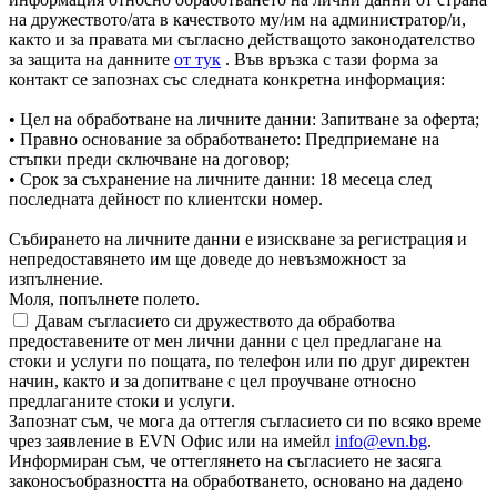
на дружеството/ата в качеството му/им на администратор/и,
както и за правата ми съгласно действащото законодателство
за защита на данните
от тук
. Във връзка с тази форма за
контакт се запознах със следната конкретна информация:
• Цел на обработване на личните данни: Запитване за оферта;
• Правно основание за обработването: Предприемане на
стъпки преди сключване на договор;
• Срок за съхранение на личните данни: 18 месеца след
последната дейност по клиентски номер.
Събирането на личните данни е изискване за регистрация и
непредоставянето им ще доведе до невъзможност за
изпълнение.
Моля, попълнете полето.
Давам съгласието си дружеството да обработва
предоставените от мен лични данни с цел предлагане на
стоки и услуги по пощата, по телефон или по друг директен
начин, както и за допитване с цел проучване относно
предлаганите стоки и услуги.
Запознат съм, че мога да оттегля съгласието си по всяко време
чрез заявление в EVN Офис или на имейл
info@evn.bg
.
Информиран съм, че оттеглянето на съгласието не засяга
законосъобразността на обработването, основано на дадено