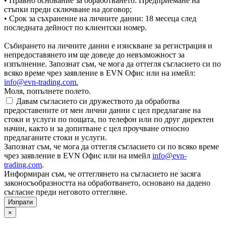
• Правно основание за обработването: Предприемане на
стъпки преди сключване на договор;
• Срок за съхранение на личните данни: 18 месеца след
последната дейност по клиентски номер.
Събирането на личните данни е изискване за регистрация и
непредоставянето им ще доведе до невъзможност за
изпълнение. Запознат съм, че мога да оттегля съгласието си по
всяко време чрез заявление в EVN Офис или на имейл:
info@evn-trading.com
.
Моля, попълнете полето.
Давам съгласието си дружеството да обработва
предоставените от мен лични данни с цел предлагане на
стоки и услуги по пощата, по телефон или по друг директен
начин, както и за допитване с цел проучване относно
предлаганите стоки и услуги.
Запознат съм, че мога да оттегля съгласието си по всяко време
чрез заявление в EVN Офис или на имейл
info@evn-
trading.com
.
Информиран съм, че оттеглянето на съгласието не засяга
законосъобразността на обработването, основано на дадено
съгласие преди неговото оттегляне.
×