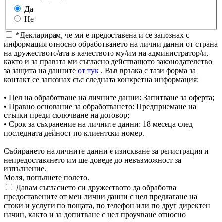
Да
Не
*Декларирам, че ми е предоставена и се запознах с
информация относно обработването на лични данни от страна
на дружеството/ата в качеството му/им на администратор/и,
както и за правата ми съгласно действащото законодателство
за защита на данните
от тук
. Във връзка с тази форма за
контакт се запознах със следната конкретна информация:
• Цел на обработване на личните данни: Запитване за оферта;
• Правно основание за обработването: Предприемане на
стъпки преди сключване на договор;
• Срок за съхранение на личните данни: 18 месеца след
последната дейност по клиентски номер.
Събирането на личните данни е изискване за регистрация и
непредоставянето им ще доведе до невъзможност за
изпълнение.
Моля, попълнете полето.
Давам съгласието си дружеството да обработва
предоставените от мен лични данни с цел предлагане на
стоки и услуги по пощата, по телефон или по друг директен
начин, както и за допитване с цел проучване относно