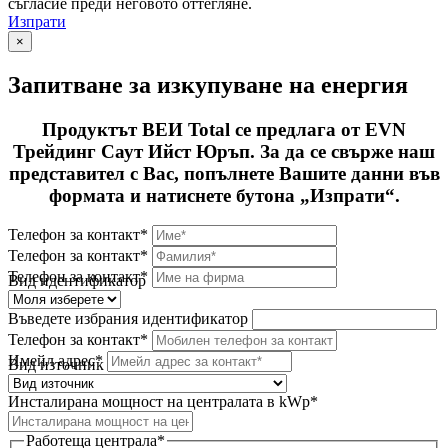
съгласие преди неговото оттегляне.
Изпрати
×
Запитване за изкупуване на енергия
Продуктът ВЕИ Total се предлага от EVN
Трейдинг Саут Ийст Юръп. За да се свърже наш
представител с Вас, попълнете Вашите данни във
формата и натиснете бутона „Изпрати“.
Телефон за контакт*
Телефон за контакт*
Телефон за контакт*
Вид идентификатор
Въведете избрания идентификатор
Телефон за контакт*
Имейл адрес*
Вид източник
Инсталирана мощност на централата в kWp*
Работеща централа*