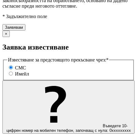
законосъобразността на обработването, основано на дадено
съгласие преди неговото оттегляне.
* Задължително поле
×
Заявка известяване
Известяване за предстоящото прекъсване чрез:*
СМС
Имейл
Въведете 10-
цифрен номер на мобилен телефон, започващ с нула: 0ххххххххх