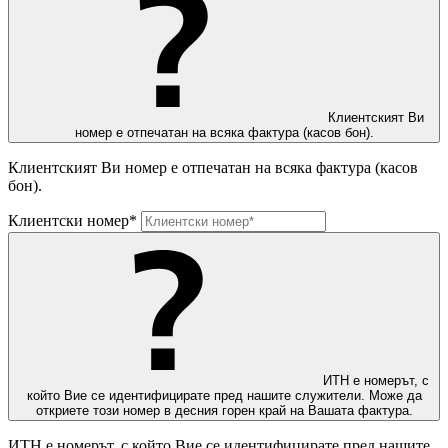
Клиентският Ви
номер е отпечатан на всяка фактура (касов бон).
Клиентският Ви номер е отпечатан на всяка фактура (касов
бон).
Клиентски номер*
ИТН е номерът, с
който Вие се идентифицирате пред нашите служители. Може да
откриете този номер в десния горен край на Вашата фактура.
ИТН е номерът, с който Вие се идентифицирате пред нашите