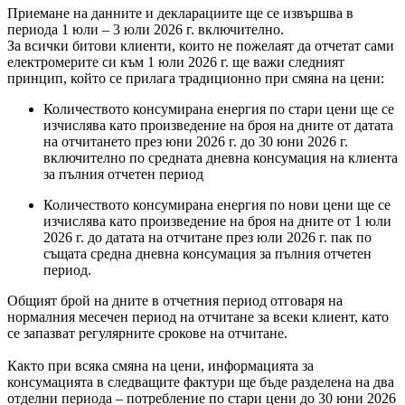
Приемане на данните и декларациите ще се извършва в
периода 1 юли – 3 юли 2026 г. включително.
За всички битови клиенти, които не пожелаят да отчетат сами
електромерите си към 1 юли 2026 г. ще важи следният
принцип, който се прилага традиционно при смяна на цени:
Количеството консумирана енергия по стари цени ще се
изчислява като произведение на броя на дните от датата
на отчитането през юни 2026 г. до 30 юни 2026 г.
включително по средната дневна консумация на клиента
за пълния отчетен период
Количеството консумирана енергия по нови цени ще се
изчислява като произведение на броя на дните от 1 юли
2026 г. до датата на отчитане през юли 2026 г. пак по
същата средна дневна консумация за пълния отчетен
период.
Общият брой на дните в отчетния период отговаря на
нормалния месечен период на отчитане за всеки клиент, като
се запазват регулярните срокове на отчитане.
Както при всяка смяна на цени, информацията за
консумацията в следващите фактури ще бъде разделена на два
отделни периода – потребление по стари цени до 30 юни 2026