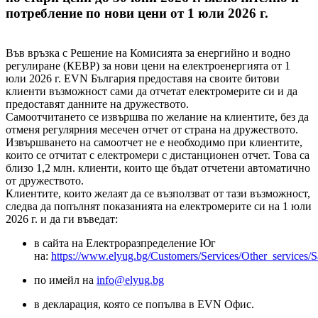
потребление по нови цени от 1 юли 2026 г.
Във връзка с Решение на Комисията за енергийно и водно
регулиране (КЕВР) за нови цени на електроенергията от 1
юли 2026 г. EVN България предоставя на своите битови
клиенти възможност сами да отчетат електромерите си и да
предоставят данните на дружеството.
Самоотчитането се извършва по желание на клиентите, без да
отменя регулярния месечен отчет от страна на дружеството.
Извършването на самоотчет не е необходимо при клиентите,
които се отчитат с електромери с дистанционен отчет. Тoва са
близо 1,2 млн. клиенти, които ще бъдат отчетени автоматично
от дружеството.
Клиентите, които желаят да се възползват от тази възможност,
следва да попълнят показанията на електромерите си на 1 юли
2026 г. и да ги въведат:
в сайта на Електроразпределение Юг
на:
https://www.elyug.bg/Customers/Services/Other_services/
по имейл на
info@elyug.bg
в декларация, която се попълва в EVN Офис.