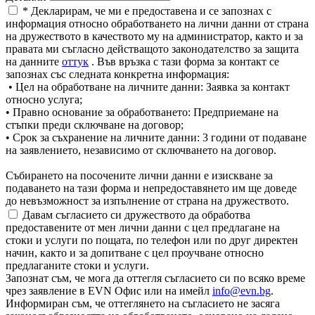
* Декларирам, че ми е предоставена и се запознах с
информация относно обработването на лични данни от страна
на дружеството в качеството му на администратор, както и за
правата ми съгласно действащото законодателство за защита
на данните
оттук
. Във връзка с тази форма за контакт се
запознах със следната конкретна информация:
• Цел на обработване на личните данни: Заявка за контакт
относно услуга;
• Правно основание за обработването: Предприемане на
стъпки преди сключване на договор;
• Срок за съхранение на личните данни: 3 години от подаване
на заявлението, независимо от сключването на договор.
Събирането на посочените лични данни е изискване за
подаването на тази форма и непредоставянето им ще доведе
до невъзможност за изпълнение от страна на дружеството.
Давам съгласието си дружеството да обработва
предоставените от мен лични данни с цел предлагане на
стоки и услуги по пощата, по телефон или по друг директен
начин, както и за допитване с цел проучване относно
предлаганите стоки и услуги.
Запознат съм, че мога да оттегля съгласието си по всяко време
чрез заявление в EVN Офис или на имейл
info@evn.bg
.
Информиран съм, че оттеглянето на съгласието не засяга