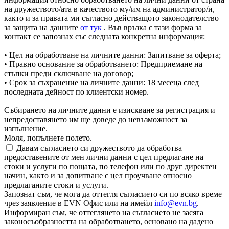
на дружеството/ата в качеството му/им на администратор/и,
както и за правата ми съгласно действащото законодателство
за защита на данните
от тук
. Във връзка с тази форма за
контакт се запознах със следната конкретна информация:
• Цел на обработване на личните данни: Запитване за оферта;
• Правно основание за обработването: Предприемане на
стъпки преди сключване на договор;
• Срок за съхранение на личните данни: 18 месеца след
последната дейност по клиентски номер.
Събирането на личните данни е изискване за регистрация и
непредоставянето им ще доведе до невъзможност за
изпълнение.
Моля, попълнете полето.
Давам съгласието си дружеството да обработва
предоставените от мен лични данни с цел предлагане на
стоки и услуги по пощата, по телефон или по друг директен
начин, както и за допитване с цел проучване относно
предлаганите стоки и услуги.
Запознат съм, че мога да оттегля съгласието си по всяко време
чрез заявление в EVN Офис или на имейл
info@evn.bg
.
Информиран съм, че оттеглянето на съгласието не засяга
законосъобразността на обработването, основано на дадено