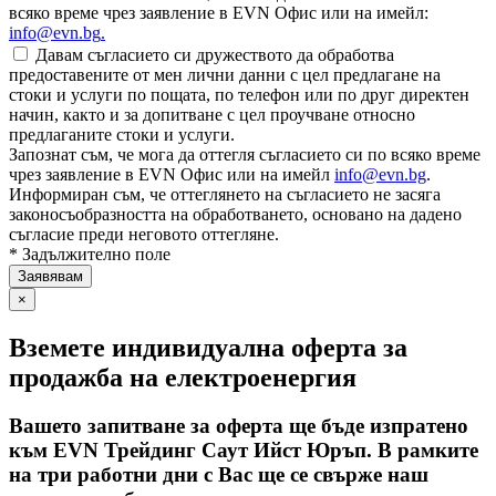
всяко време чрез заявление в EVN Офис или на имейл:
info@evn.bg
.
Давам съгласието си дружеството да обработва
предоставените от мен лични данни с цел предлагане на
стоки и услуги по пощата, по телефон или по друг директен
начин, както и за допитване с цел проучване относно
предлаганите стоки и услуги.
Запознат съм, че мога да оттегля съгласието си по всяко време
чрез заявление в EVN Офис или на имейл
info@evn.bg
.
Информиран съм, че оттеглянето на съгласието не засяга
законосъобразността на обработването, основано на дадено
съгласие преди неговото оттегляне.
* Задължително поле
×
Вземете индивидуална оферта за
продажба на електроенергия
Вашето запитване за оферта ще бъде изпратено
към EVN Трейдинг Саут Ийст Юръп. В рамките
на три работни дни с Вас ще се свърже наш