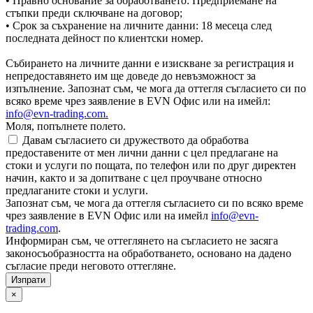
• Правно основание за обработването: Предприемане на
стъпки преди сключване на договор;
• Срок за съхранение на личните данни: 18 месеца след
последната дейност по клиентски номер.
Събирането на личните данни е изискване за регистрация и
непредоставянето им ще доведе до невъзможност за
изпълнение. Запознат съм, че мога да оттегля съгласието си по
всяко време чрез заявление в EVN Офис или на имейл:
info@evn-trading.com
.
Моля, попълнете полето.
Давам съгласието си дружеството да обработва
предоставените от мен лични данни с цел предлагане на
стоки и услуги по пощата, по телефон или по друг директен
начин, както и за допитване с цел проучване относно
предлаганите стоки и услуги.
Запознат съм, че мога да оттегля съгласието си по всяко време
чрез заявление в EVN Офис или на имейл
info@evn-
trading.com
.
Информиран съм, че оттеглянето на съгласието не засяга
законосъобразността на обработването, основано на дадено
съгласие преди неговото оттегляне.
×