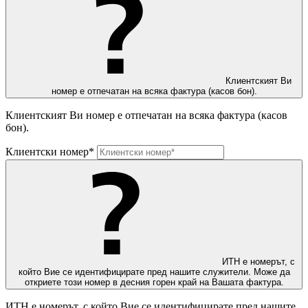
Клиентският Ви
номер е отпечатан на всяка фактура (касов бон).
Клиентският Ви номер е отпечатан на всяка фактура (касов
бон).
Клиентски номер*
ИТН е номерът, с
който Вие се идентифицирате пред нашите служители. Може да
откриете този номер в десния горен край на Вашата фактура.
ИТН е номерът, с който Вие се идентифицирате пред нашите