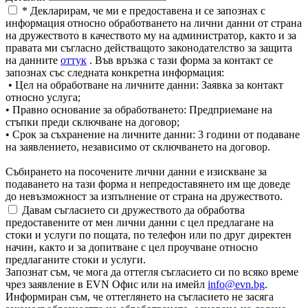
* Декларирам, че ми е предоставена и се запознах с
информация относно обработването на лични данни от страна
на дружеството в качеството му на администратор, както и за
правата ми съгласно действащото законодателство за защита
на данните
оттук
. Във връзка с тази форма за контакт се
запознах със следната конкретна информация:
• Цел на обработване на личните данни: Заявка за контакт
относно услуга;
• Правно основание за обработването: Предприемане на
стъпки преди сключване на договор;
• Срок за съхранение на личните данни: 3 години от подаване
на заявлението, независимо от сключването на договор.
Събирането на посочените лични данни е изискване за
подаването на тази форма и непредоставянето им ще доведе
до невъзможност за изпълнение от страна на дружеството.
Давам съгласието си дружеството да обработва
предоставените от мен лични данни с цел предлагане на
стоки и услуги по пощата, по телефон или по друг директен
начин, както и за допитване с цел проучване относно
предлаганите стоки и услуги.
Запознат съм, че мога да оттегля съгласието си по всяко време
чрез заявление в EVN Офис или на имейл
info@evn.bg
.
Информиран съм, че оттеглянето на съгласието не засяга