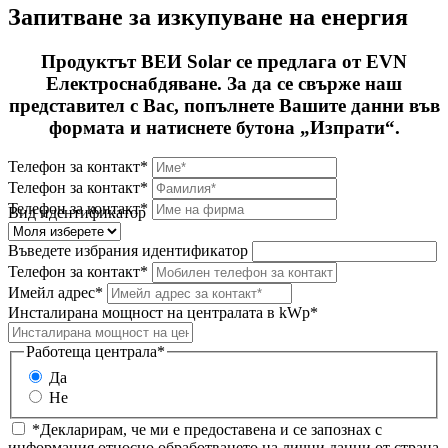
Запитване за изкупуване на енергия
Продуктът ВЕИ Solar се предлага от EVN
Електроснабдяване. За да се свърже наш
представител с Вас, попълнете Вашите данни във
формата и натиснете бутона „Изпрати“.
Телефон за контакт*
Телефон за контакт*
Телефон за контакт*
Вид идентификатор
Въведете избрания идентификатор
Телефон за контакт*
Имейл адрес*
Инсталирана мощност на централата в kWp*
Работеща централа*
Да
Не
*Декларирам, че ми е предоставена и се запознах с
информация относно обработването на лични данни от страна