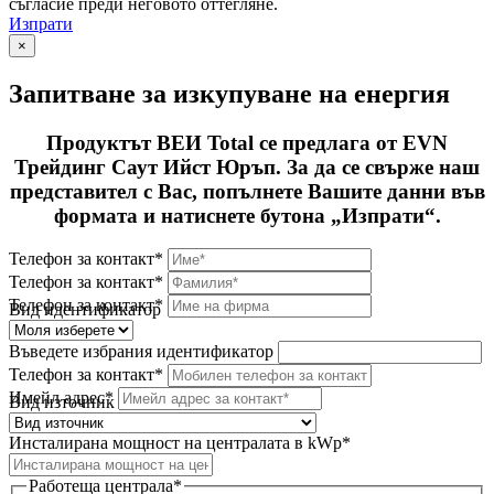
съгласие преди неговото оттегляне.
Изпрати
×
Запитване за изкупуване на енергия
Продуктът ВЕИ Total се предлага от EVN
Трейдинг Саут Ийст Юръп. За да се свърже наш
представител с Вас, попълнете Вашите данни във
формата и натиснете бутона „Изпрати“.
Телефон за контакт*
Телефон за контакт*
Телефон за контакт*
Вид идентификатор
Въведете избрания идентификатор
Телефон за контакт*
Имейл адрес*
Вид източник
Инсталирана мощност на централата в kWp*
Работеща централа*