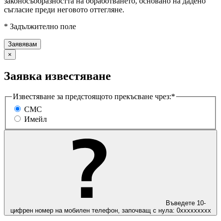
законосъобразността на обработването, основано на дадено
съгласие преди неговото оттегляне.
* Задължително поле
×
Заявка известяване
Известяване за предстоящото прекъсване чрез:*
СМС
Имейл
Въведете 10-
цифрен номер на мобилен телефон, започващ с нула: 0ххххххххх