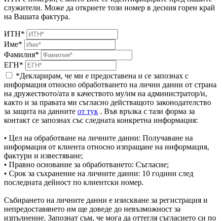
служители. Може да откриете този номер в десния горен край
на Вашата фактура.
ИТН*
Име*
Фамилия*
ЕГН*
*Декларирам, че ми е предоставена и се запознах с
информация относно обработването на лични данни от страна
на дружеството/ата в качеството му/им на администратор/и,
както и за правата ми съгласно действащото законодателство
за защита на данните
от тук
. Във връзка с тази форма за
контакт се запознах със следната конкретна информация:
• Цел на обработване на личните данни: Получаване на
информация от клиента относно изпращане на информация,
фактури и известяване;
• Правно основание за обработването: Съгласие;
• Срок за съхранение на личните данни: 10 години след
последната дейност по клиентски номер.
Събирането на личните данни е изискване за регистрация и
непредоставянето им ще доведе до невъзможност за
изпълнение. Запознат съм, че мога да оттегля съгласието си по