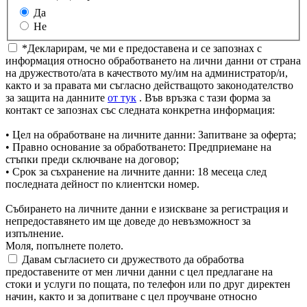
Да
Не
*Декларирам, че ми е предоставена и се запознах с
информация относно обработването на лични данни от страна
на дружеството/ата в качеството му/им на администратор/и,
както и за правата ми съгласно действащото законодателство
за защита на данните
от тук
. Във връзка с тази форма за
контакт се запознах със следната конкретна информация:
• Цел на обработване на личните данни: Запитване за оферта;
• Правно основание за обработването: Предприемане на
стъпки преди сключване на договор;
• Срок за съхранение на личните данни: 18 месеца след
последната дейност по клиентски номер.
Събирането на личните данни е изискване за регистрация и
непредоставянето им ще доведе до невъзможност за
изпълнение.
Моля, попълнете полето.
Давам съгласието си дружеството да обработва
предоставените от мен лични данни с цел предлагане на
стоки и услуги по пощата, по телефон или по друг директен
начин, както и за допитване с цел проучване относно