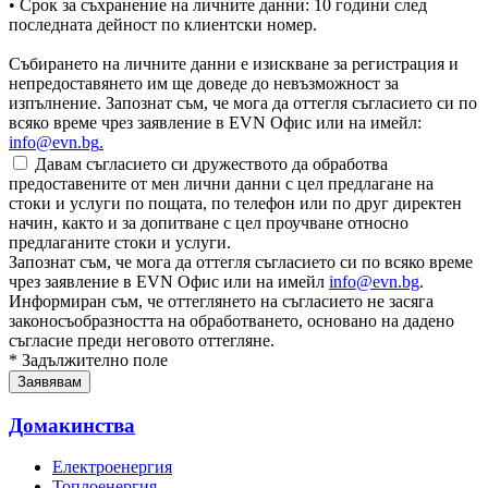
• Срок за съхранение на личните данни: 10 години след
последната дейност по клиентски номер.
Събирането на личните данни е изискване за регистрация и
непредоставянето им ще доведе до невъзможност за
изпълнение. Запознат съм, че мога да оттегля съгласието си по
всяко време чрез заявление в EVN Офис или на имейл:
info@evn.bg
.
Давам съгласието си дружеството да обработва
предоставените от мен лични данни с цел предлагане на
стоки и услуги по пощата, по телефон или по друг директен
начин, както и за допитване с цел проучване относно
предлаганите стоки и услуги.
Запознат съм, че мога да оттегля съгласието си по всяко време
чрез заявление в EVN Офис или на имейл
info@evn.bg
.
Информиран съм, че оттеглянето на съгласието не засяга
законосъобразността на обработването, основано на дадено
съгласие преди неговото оттегляне.
* Задължително поле
Домакинства
Електроенергия
Топлоенергия