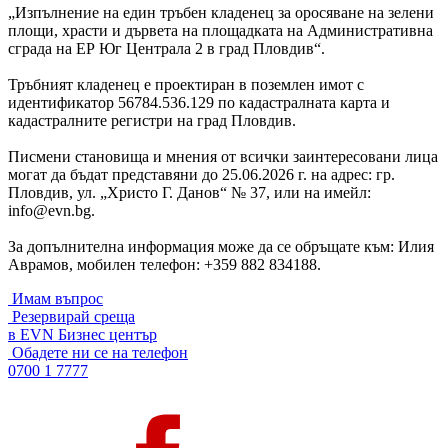
„Изпълнение на един тръбен кладенец за оросяване на зелени
площи, храсти и дървета на площадката на Административна
сграда на ЕР Юг Централа 2 в град Пловдив“.
Тръбният кладенец е проектиран в поземлен имот с
идентификатор 56784.536.129 по кадастралната карта и
кадастралните регистри на град Пловдив.
Писмени становища и мнения от всички заинтересовани лица
могат да бъдат представяни до 25.06.2026 г. на адрес: гр.
Пловдив, ул. „Христо Г. Данов“ № 37, или на имейл:
info@evn.bg
.
За допълнителна информация може да се обръщате към: Илия
Аврамов, мобилен телефон: +359 882 834188.
Имам въпрос
Резервирай среща
в EVN Бизнес център
Обадете ни се на телефон
0700 1 7777