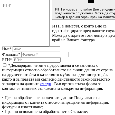
ИТН е номерът, с който Вие се идент
пред нашите служители. Може да отк
номер в десния горен край на Вашата
ИТН е номерът, с който Вие се
идентифицирате пред нашите служ
Може да откриете този номер в дес
край на Вашата фактура.
Име*
Фамилия*
ЕГН*
*Декларирам, че ми е предоставена и се запознах с
информация относно обработването на лични данни от страна
на дружеството/ата в качеството му/им на администратор/и,
както и за правата ми съгласно действащото законодателство
за защита на данните
от тук
. Във връзка с тази форма за
контакт се запознах със следната конкретна информация:
• Цел на обработване на личните данни: Получаване на
информация от клиента относно изпращане на информация,
фактури и известяване;
• Правно основание за обработването: Съгласие;