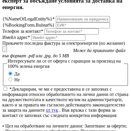
експерт за обсъждане условията за доставка на
енергия.
{%NameOfLegalEntity%}*
{%BookingForm.Bulstat%}
Телефон за контакт*
Имейл адрес*
Прикачете последна фактура за електроенергия (по желание)
Може да прикачите файл
във формат .pdf или .jpg. до 5 MB
Интересувате ли се от оферта с гаранции за произход на
100% зелена енергия
Да
Не
*Декларирам, че ми е предоставена и се запознах с
информация относно обработването на лични данни от страна
на дружеството/ата в качеството му/им на администратор/и,
както и за правата ми съгласно действащото законодателство
за защита на данните
от тук
. Във връзка с тази форма за
контакт се запознах със следната конкретна информация:
• Цел на обработване на личните данни: Запитване за оферти;