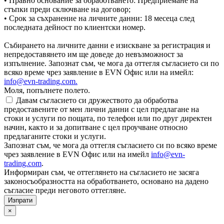
• Правно основание за обработването: Предприемане на
стъпки преди сключване на договор;
• Срок за съхранение на личните данни: 18 месеца след
последната дейност по клиентски номер.
Събирането на личните данни е изискване за регистрация и
непредоставянето им ще доведе до невъзможност за
изпълнение. Запознат съм, че мога да оттегля съгласието си по
всяко време чрез заявление в EVN Офис или на имейл:
info@evn-trading.com
.
Моля, попълнете полето.
Давам съгласието си дружеството да обработва
предоставените от мен лични данни с цел предлагане на
стоки и услуги по пощата, по телефон или по друг директен
начин, както и за допитване с цел проучване относно
предлаганите стоки и услуги.
Запознат съм, че мога да оттегля съгласието си по всяко време
чрез заявление в EVN Офис или на имейл
info@evn-
trading.com
.
Информиран съм, че оттеглянето на съгласието не засяга
законосъобразността на обработването, основано на дадено
съгласие преди неговото оттегляне.
×