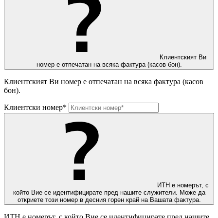
Клиентският Ви
номер е отпечатан на всяка фактура (касов бон).
Клиентският Ви номер е отпечатан на всяка фактура (касов
бон).
Клиентски номер*
ИТН е номерът, с
който Вие се идентифицирате пред нашите служители. Може да
откриете този номер в десния горен край на Вашата фактура.
ИТН е номерът, с който Вие се идентифицирате пред нашите