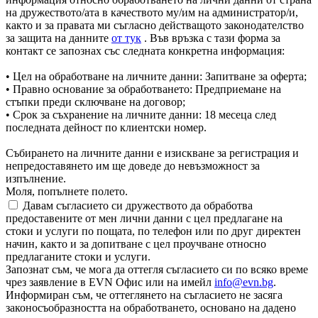
на дружеството/ата в качеството му/им на администратор/и,
както и за правата ми съгласно действащото законодателство
за защита на данните
от тук
. Във връзка с тази форма за
контакт се запознах със следната конкретна информация:
• Цел на обработване на личните данни: Запитване за оферта;
• Правно основание за обработването: Предприемане на
стъпки преди сключване на договор;
• Срок за съхранение на личните данни: 18 месеца след
последната дейност по клиентски номер.
Събирането на личните данни е изискване за регистрация и
непредоставянето им ще доведе до невъзможност за
изпълнение.
Моля, попълнете полето.
Давам съгласието си дружеството да обработва
предоставените от мен лични данни с цел предлагане на
стоки и услуги по пощата, по телефон или по друг директен
начин, както и за допитване с цел проучване относно
предлаганите стоки и услуги.
Запознат съм, че мога да оттегля съгласието си по всяко време
чрез заявление в EVN Офис или на имейл
info@evn.bg
.
Информиран съм, че оттеглянето на съгласието не засяга
законосъобразността на обработването, основано на дадено