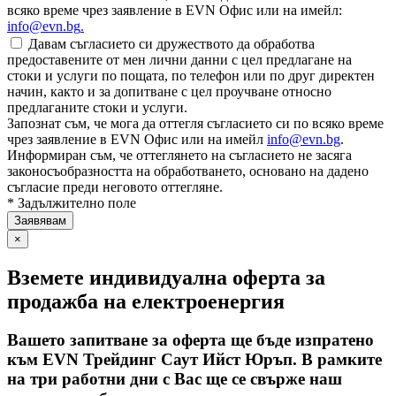
всяко време чрез заявление в EVN Офис или на имейл:
info@evn.bg
.
Давам съгласието си дружеството да обработва
предоставените от мен лични данни с цел предлагане на
стоки и услуги по пощата, по телефон или по друг директен
начин, както и за допитване с цел проучване относно
предлаганите стоки и услуги.
Запознат съм, че мога да оттегля съгласието си по всяко време
чрез заявление в EVN Офис или на имейл
info@evn.bg
.
Информиран съм, че оттеглянето на съгласието не засяга
законосъобразността на обработването, основано на дадено
съгласие преди неговото оттегляне.
* Задължително поле
×
Вземете индивидуална оферта за
продажба на електроенергия
Вашето запитване за оферта ще бъде изпратено
към EVN Трейдинг Саут Ийст Юръп. В рамките
на три работни дни с Вас ще се свърже наш