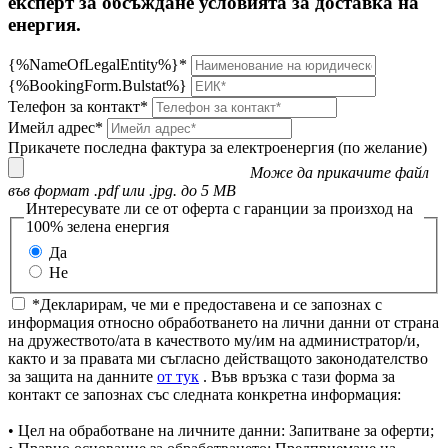
експерт за обсъждане условията за доставка на
енергия.
{%NameOfLegalEntity%}*
{%BookingForm.Bulstat%}
Телефон за контакт*
Имейл адрес*
Прикачете последна фактура за електроенергия (по желание)
Може да прикачите файл
във формат .pdf или .jpg. до 5 MB
Интересувате ли се от оферта с гаранции за произход на
100% зелена енергия
Да
Не
*Декларирам, че ми е предоставена и се запознах с
информация относно обработването на лични данни от страна
на дружеството/ата в качеството му/им на администратор/и,
както и за правата ми съгласно действащото законодателство
за защита на данните
от тук
. Във връзка с тази форма за
контакт се запознах със следната конкретна информация:
• Цел на обработване на личните данни: Запитване за оферти;