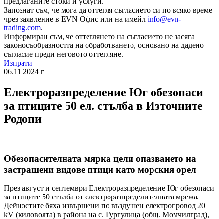
предлаганите стоки и услуги.
Запознат съм, че мога да оттегля съгласието си по всяко време
чрез заявление в EVN Офис или на имейл
info@evn-
trading.com
.
Информиран съм, че оттеглянето на съгласието не засяга
законосъобразността на обработването, основано на дадено
съгласие преди неговото оттегляне.
Изпрати
06.11.2024 г.
Електроразпределение Юг обезопаси
за птиците 50 ел. стълба в Източните
Родопи
Обезопасителната мярка цели опазването на
застрашени видове птици като морския орел
През август и септември Електроразпределение Юг обезопаси
за птиците 50 стълба от електроразпределителната мрежа.
Дейностите бяха извършени по въздушен електропровод 20
kV (киловолта) в района на с. Гургулица (общ. Момчилград),