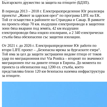
Българското дружество за защита на птиците (БДЗП).
В периода 2013 – 2018 г. Електроразпределение Юг реализира
проектът „Живот за царския орел“ по програма LIFE на ЕК.
Той се осъществи в районите на Странджа и Сакар. В рамките
на проекта общо 70 км. въздушни електропроводи в защитени
зони бяха вкарани под земята, 42 км въздушни
електропроводи бяха изцяло изолирани, а 2 340 електрически
стълба бяха обезопасени със защитни изолации.
От 2021 г. до 2026 г. Електроразпределение Юг работи по
втори LIFE проект – „Безопасна мрежа за бургаските езера“.
Той има за цел да защити застрашени видове птици от токов
удар по миграционния път Via Pontica – вторият по значимост
миграционен път на дивите птици в Европа. До момента по
проекта са обезопасени над 1200 ел. стълба, което
представлява близо 120 км безопасна наземна инфраструктура
за птиците.