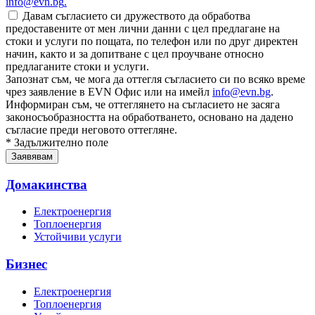
info@evn.bg
.
Давам съгласието си дружеството да обработва
предоставените от мен лични данни с цел предлагане на
стоки и услуги по пощата, по телефон или по друг директен
начин, както и за допитване с цел проучване относно
предлаганите стоки и услуги.
Запознат съм, че мога да оттегля съгласието си по всяко време
чрез заявление в EVN Офис или на имейл
info@evn.bg
.
Информиран съм, че оттеглянето на съгласието не засяга
законосъобразността на обработването, основано на дадено
съгласие преди неговото оттегляне.
* Задължително поле
Домакинства
Електроенергия
Топлоенергия
Устойчиви услуги
Бизнес
Електроенергия
Топлоенергия