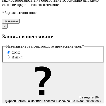
законосъобразността на обработването, основано на дадено
съгласие преди неговото оттегляне.
* Задължително поле
×
Заявка известяване
Известяване за предстоящото прекъсване чрез:*
СМС
Имейл
Въведете 10-
цифрен номер на мобилен телефон, започващ с нула: 0ххххххххх