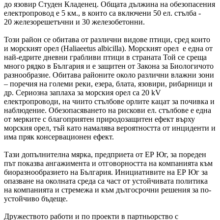
до язовир Студен Кладенец. Общата дължина на обезопасения
електропровод е 5 км., в които са включени 50 ел. стълба -
20 железорешетъчни и 30 железобетонни.
Toзи район се обитава от различни видове птици, сред които
и морският орел (Haliaeetus albicilla). Морският орел е ​една от
най-едрите дневни грабливи птици в страната Той се среща
много рядко в България и е защитен от Закона за Биологичото
разнообразие. Обитава районите около различни влажни зони
– поречия на големи реки, езера, блата, язовири, рибарници и
др. Сериозна заплаха за морския орел са 20 kV
електропроводи, на чиито стълбове орлите кацат за почивка и
наблюдение. Обезопасяването на рискови ел. стълбове е една
от мерките с благоприятен природозащитен ефект върху
морския орел, тъй като намалява вероятността от инциденти и
има пряк консервационен ефект.
Тази допълнителна мярка, предприета от ЕР Юг, за пореден
път показва ангажимента и отговорността на компанията към
биоразнообразието на България. Инициативите на ЕР Юг за
опазване на околната среда са част от устойчивата политика
на компанията и стремежа и към дългосрочни решения за по-
устойчиво бъдеще.
Дружеството работи и по проекти в партньорство с