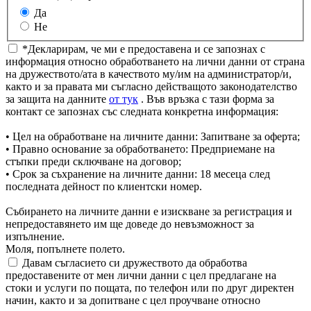
Да
Не
*Декларирам, че ми е предоставена и се запознах с
информация относно обработването на лични данни от страна
на дружеството/ата в качеството му/им на администратор/и,
както и за правата ми съгласно действащото законодателство
за защита на данните
от тук
. Във връзка с тази форма за
контакт се запознах със следната конкретна информация:
• Цел на обработване на личните данни: Запитване за оферта;
• Правно основание за обработването: Предприемане на
стъпки преди сключване на договор;
• Срок за съхранение на личните данни: 18 месеца след
последната дейност по клиентски номер.
Събирането на личните данни е изискване за регистрация и
непредоставянето им ще доведе до невъзможност за
изпълнение.
Моля, попълнете полето.
Давам съгласието си дружеството да обработва
предоставените от мен лични данни с цел предлагане на
стоки и услуги по пощата, по телефон или по друг директен
начин, както и за допитване с цел проучване относно