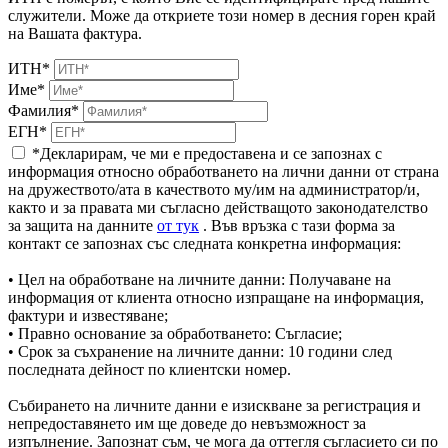
служители. Може да откриете този номер в десния горен край
на Вашата фактура.
ИТН*
Име*
Фамилия*
ЕГН*
*Декларирам, че ми е предоставена и се запознах с
информация относно обработването на лични данни от страна
на дружеството/ата в качеството му/им на администратор/и,
както и за правата ми съгласно действащото законодателство
за защита на данните
от тук
. Във връзка с тази форма за
контакт се запознах със следната конкретна информация:
• Цел на обработване на личните данни: Получаване на
информация от клиента относно изпращане на информация,
фактури и известяване;
• Правно основание за обработването: Съгласие;
• Срок за съхранение на личните данни: 10 години след
последната дейност по клиентски номер.
Събирането на личните данни е изискване за регистрация и
непредоставянето им ще доведе до невъзможност за
изпълнение. Запознат съм, че мога да оттегля съгласието си по