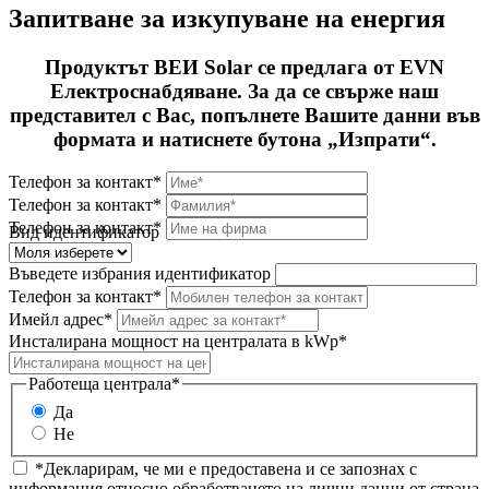
Запитване за изкупуване на енергия
Продуктът ВЕИ Solar се предлага от EVN
Електроснабдяване. За да се свърже наш
представител с Вас, попълнете Вашите данни във
формата и натиснете бутона „Изпрати“.
Телефон за контакт*
Телефон за контакт*
Телефон за контакт*
Вид идентификатор
Въведете избрания идентификатор
Телефон за контакт*
Имейл адрес*
Инсталирана мощност на централата в kWp*
Работеща централа*
Да
Не
*Декларирам, че ми е предоставена и се запознах с
информация относно обработването на лични данни от страна