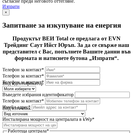
съгласие преди неговото оттегляне.
Изпрати
×
Запитване за изкупуване на енергия
Продуктът ВЕИ Total се предлага от EVN
Трейдинг Саут Ийст Юръп. За да се свърже наш
представител с Вас, попълнете Вашите данни във
формата и натиснете бутона „Изпрати“.
Телефон за контакт*
Телефон за контакт*
Телефон за контакт*
Вид идентификатор
Въведете избрания идентификатор
Телефон за контакт*
Имейл адрес*
Вид източник
Инсталирана мощност на централата в kWp*
Работеща централа*