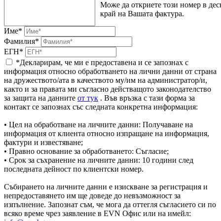
Може да откриете този номер в дес
край на Вашата фактура.
Име*
Фамилия*
ЕГН*
*Декларирам, че ми е предоставена и се запознах с
информация относно обработването на лични данни от страна
на дружеството/ата в качеството му/им на администратор/и,
както и за правата ми съгласно действащото законодателство
за защита на данните
от тук
. Във връзка с тази форма за
контакт се запознах със следната конкретна информация:
• Цел на обработване на личните данни: Получаване на
информация от клиента относно изпращане на информация,
фактури и известяване;
• Правно основание за обработването: Съгласие;
• Срок за съхранение на личните данни: 10 години след
последната дейност по клиентски номер.
Събирането на личните данни е изискване за регистрация и
непредоставянето им ще доведе до невъзможност за
изпълнение. Запознат съм, че мога да оттегля съгласието си по
всяко време чрез заявление в EVN Офис или на имейл: