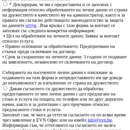
* Декларирам, че ми е предоставена и се запознах с
информация относно обработването на лични данни от страна
на дружеството в качеството му на администратор, както и за
правата ми съгласно действащото законодателство за защита
на данните
оттук
. Във връзка с тази форма за контакт се
запознах със следната конкретна информация:
• Цел на обработване на личните данни: Заявка за контакт
относно услуга;
• Правно основание за обработването: Предприемане на
стъпки преди сключване на договор;
• Срок за съхранение на личните данни: 3 години от подаване
на заявлението, независимо от сключването на договор.
Събирането на посочените лични данни е изискване за
подаването на тази форма и непредоставянето им ще доведе
до невъзможност за изпълнение от страна на дружеството.
Давам съгласието си дружеството да обработва
предоставените от мен лични данни с цел предлагане на
стоки и услуги по пощата, по телефон или по друг директен
начин, както и за допитване с цел проучване относно
предлаганите стоки и услуги.
Запознат съм, че мога да оттегля съгласието си по всяко време
чрез заявление в EVN Офис или на имейл
info@evn.bg
.
Информиран съм, че оттеглянето на съгласието не засяга