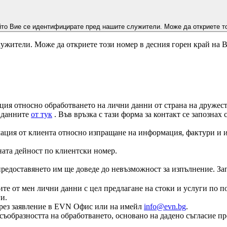
йто Вие се идентифицирате пред нашите служители. Може да откриете то
ужители. Може да откриете този номер в десния горен край на 
ция относно обработването на лични данни от страна на дружеств
а данните
от тук
. Във връзка с тази форма за контакт се запознах
ация от клиента относно изпращане на информация, фактури и и
ната дейност по клиентски номер.
едоставянето им ще доведе до невъзможност за изпълнение. Запоз
те от мен лични данни с цел предлагане на стоки и услуги по по
и.
е чрез заявление в EVN Офис или на имейл
info@evn.bg
.
съобразността на обработването, основано на дадено съгласие пр