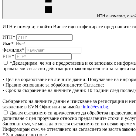
ИТН е номерът, с ко
ИТН е номерът, с който Вие се идентифицирате пред нашите сл
ИТН*
Име*
Фамилия*
ЕГН*
*Декларирам, че ми е предоставена и се запознах с информа
правата ми съгласно действащото законодателство за защита н
• Цел на обработване на личните данни: Получаване на информ
• Правно основание за обработването: Съгласие;
• Срок за съхранение на личните данни: 10 години след послед
Събирането на личните данни е изискване за регистрация и непр
заявление в EVN Офис или на имейл:
info@evn.bg
.
Давам съгласието си дружеството да обработва предоставени
допитване с цел проучване относно предлаганите стоки и услуг
Запознат съм, че мога да оттегля съгласието си по всяко врем
Информиран съм, че оттеглянето на съгласието не засяга законо
* Задължително поле