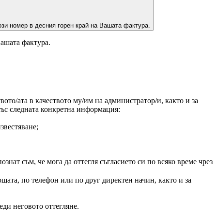
зи номер в десния горен край на Вашата фактура.
Вашата фактура.
ото/ата в качеството му/им на администратор/и, както и за
 със следната конкретна информация:
звестяване;
нат съм, че мога да оттегля съгласието си по всяко време чрез
щата, по телефон или по друг директен начин, както и за
еди неговото оттегляне.