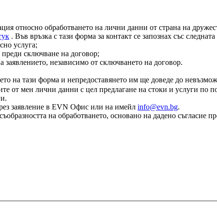
ация относно обработването на лични данни от страна на дружест
тук
. Във връзка с тази форма за контакт се запознах със следнат
сно услуга;
 преди сключване на договор;
на заявлението, независимо от сключването на договор.
ето на тази форма и непредоставянето им ще доведе до невъзмож
те от мен лични данни с цел предлагане на стоки и услуги по по
и.
е чрез заявление в EVN Офис или на имейл
info@evn.bg
.
съобразността на обработването, основано на дадено съгласие пр