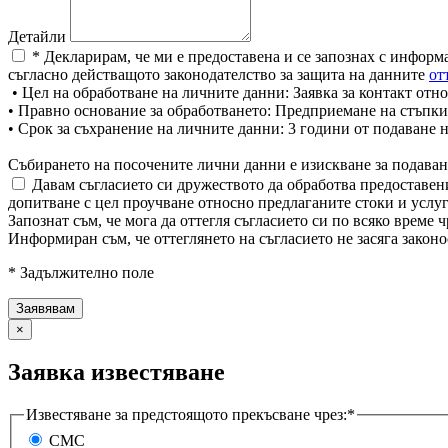
Детайли
* Декларирам, че ми е предоставена и се запознах с информ
съгласно действащото законодателство за защита на данните
от
• Цел на обработване на личните данни: Заявка за контакт отно
• Правно основание за обработването: Предприемане на стъпки
• Срок за съхранение на личните данни: 3 години от подаване 
Събирането на посочените лични данни е изискване за подаван
Давам съгласието си дружеството да обработва предоставени
допитване с цел проучване относно предлаганите стоки и услуг
Запознат съм, че мога да оттегля съгласието си по всяко врем
Информиран съм, че оттеглянето на съгласието не засяга законо
* Задължително поле
×
Заявка известяване
Известяване за предстоящото прекъсване чрез:*
СМС