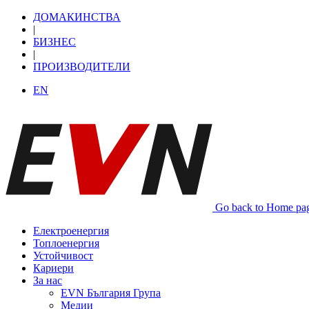
ДОМАКИНСТВА
|
БИЗНЕС
|
ПРОИЗВОДИТЕЛИ
EN
Go back to Home pa
Електроенергия
Топлоенергия
Устойчивост
Кариери
За нас
EVN България Група
Медии