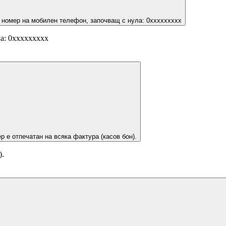
 номер на мобилен телефон, започващ с нула: 0ххххххххх
а: 0ххххххххх
р е отпечатан на всяка фактура (касов бон).
).