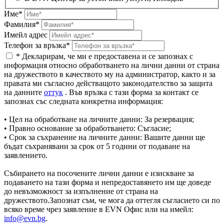
Име*
Фамилия*
Имейл адрес
Телефон за връзка*
* Декларирам, че ми е предоставена и се запознах с
информация относно обработването на лични данни от страна
на дружеството в качеството му на администратор, както и за
правата ми съгласно действащото законодателство за защита
на данните
оттук
. Във връзка с тази форма за контакт се
запознах със следната конкретна информация:
• Цел на обработване на личните данни: За резервация;
• Правно основание за обработването: Съгласие;
• Срок за съхранение на личните данни: Вашите данни ще
бъдат съхранявани за срок от 5 години от подаване на
заявлението.
Събирането на посочените лични данни е изискване за
подаването на тази форма и непредоставянето им ще доведе
до невъзможност за изпълнение от страна на
дружеството.Запознат съм, че мога да оттегля съгласието си по
всяко време чрез заявление в EVN Офис или на имейл:
info@evn.bg
.