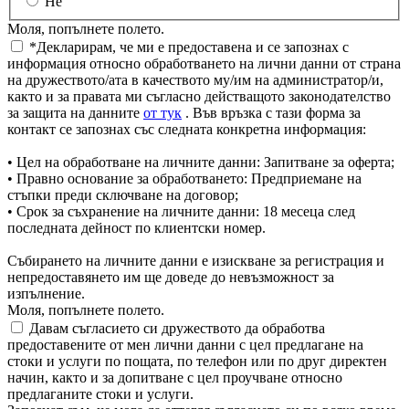
Не
Моля, попълнете полето.
*Декларирам, че ми е предоставена и се запознах с
информация относно обработването на лични данни от страна
на дружеството/ата в качеството му/им на администратор/и,
както и за правата ми съгласно действащото законодателство
за защита на данните
от тук
. Във връзка с тази форма за
контакт се запознах със следната конкретна информация:
• Цел на обработване на личните данни: Запитване за оферта;
• Правно основание за обработването: Предприемане на
стъпки преди сключване на договор;
• Срок за съхранение на личните данни: 18 месеца след
последната дейност по клиентски номер.
Събирането на личните данни е изискване за регистрация и
непредоставянето им ще доведе до невъзможност за
изпълнение.
Моля, попълнете полето.
Давам съгласието си дружеството да обработва
предоставените от мен лични данни с цел предлагане на
стоки и услуги по пощата, по телефон или по друг директен
начин, както и за допитване с цел проучване относно
предлаганите стоки и услуги.