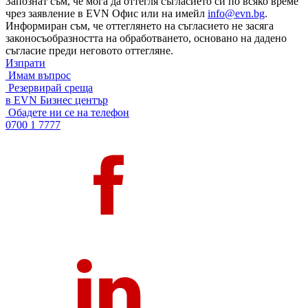
Запознат съм, че мога да оттегля съгласието си по всяко време
чрез заявление в EVN Офис или на имейл
info@evn.bg
.
Информиран съм, че оттеглянето на съгласието не засяга
законосъобразността на обработването, основано на дадено
съгласие преди неговото оттегляне.
Изпрати
Имам въпрос
Резервирай среща
в EVN Бизнес център
Обадете ни се на телефон
0700 1 7777