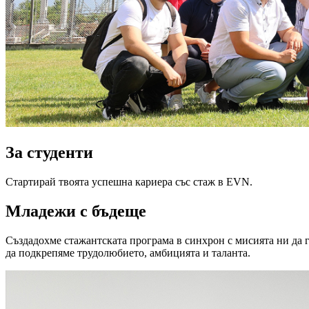
За студенти
Стартирай твоята успешна кариера със стаж в EVN.
Младежи с бъдеще
Създадохме стажантската програма в синхрон с мисията ни да г
да подкрепяме трудолюбието, амбицията и таланта.