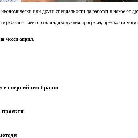
икономически или други специалности да работят в някое от дру
те работят с ментор по индивидуална програма, чрез която могат
на месец април.
и в енергийния бранш
и проекти
методи