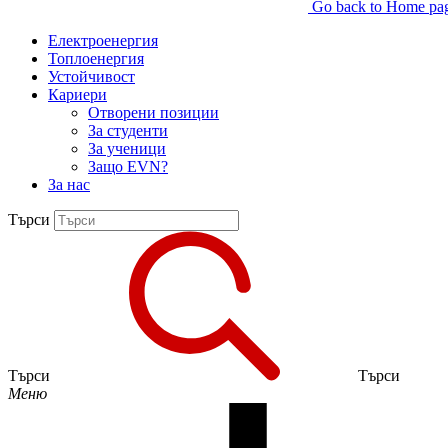
Go back to Home pa
Електроенергия
Топлоенергия
Устойчивост
Кариери
Отворени позиции
За студенти
За ученици
Защо EVN?
За нас
Търси
Търси
Търси
Меню