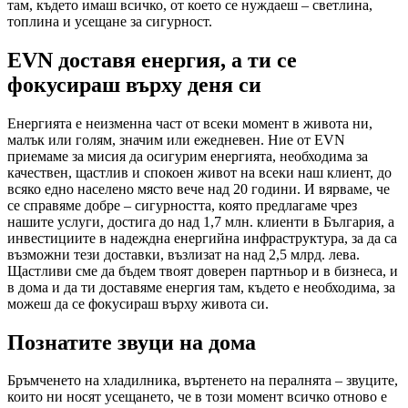
там, където имаш всичко, от което се нуждаеш – светлина,
топлина и усещане за сигурност.
EVN доставя енергия, а ти се
фокусираш върху деня си
Енергията е неизменна част от всеки момент в живота ни,
малък или голям, значим или ежедневен. Ние от EVN
приемаме за мисия да осигурим енергията, необходима за
качествен, щастлив и спокоен живот на всеки наш клиент, до
всяко едно населено място вече над 20 години. И вярваме, че
се справяме добре – сигурността, която предлагаме чрез
нашите услуги, достига до над 1,7 млн. клиенти в България, а
инвестициите в надеждна енергийна инфраструктура, за да са
възможни тези доставки, възлизат на над 2,5 млрд. лева.
Щастливи сме да бъдем твоят доверен партньор и в бизнеса, и
в дома и да ти доставяме енергия там, където е необходима, за
можеш да се фокусираш върху живота си.
Познатите звуци на дома
Бръмченето на хладилника, въртенето на пералнята – звуците,
които ни носят усещането, че в този момент всичко отново е