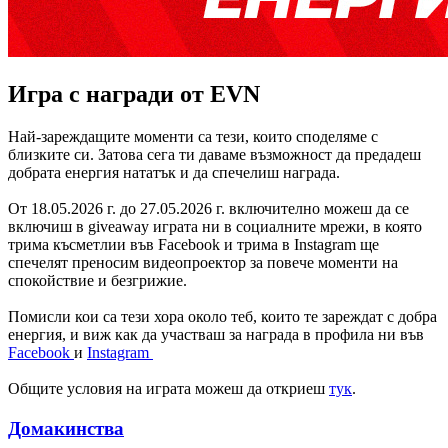
Игра с награди от EVN
Най-зареждащите моменти са тези, които споделяме с
близките си. Затова сега ти даваме възможност да предадеш
добрата енергия нататък и да спечелиш награда.
От 18.05.2026 г. до 27.05.2026 г. включително можеш да се
включиш в giveaway играта ни в социалните мрежи, в която
трима късметлии във Facebook и трима в Instagram ще
спечелят преносим видеопроектор за повече моменти на
спокойствие и безгрижие.
Помисли кои са тези хора около теб, които те зареждат с добра
енергия, и виж как да участваш за награда в профила ни във
Facebook
и
Instagram
Общите условия на играта можеш да откриеш
тук
.
Домакинства