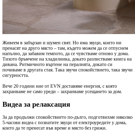
Живеем в забързан и шумен свят. Но има звуци, които ни
пренасят на друго място – там, където можем да се отпуснем
напълно, да забавим темпото, да се чувстваме отново у дома.
Тихото бръмчене на хладилника, докато разлистваме книга на
дивана. Ритмичното въртене на пералнята, докато си
почиваме в другата стая. Така звучи спокойствието, така звучи
сигурността.
Вече 20 години ние от EVN доставяме енергия, с която
захранваме не само уреди – захранваме усещането за дом.
Видеа за релаксация
За да продължи спокойствието по-дълго, подготвихме няколко
5-часови видеа с познатите звуци от електроуредите у дома,
които да те пренесат във време и място без грижи.