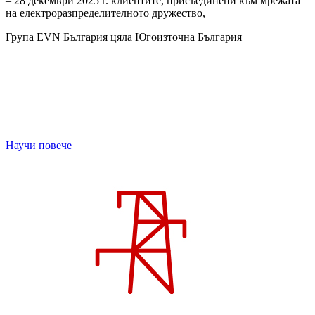
– 28 декември 2025 г. клиентите, присъединени към мрежата
на електроразпределителното дружество,
Група EVN България
цяла Югоизточна България
Научи повече