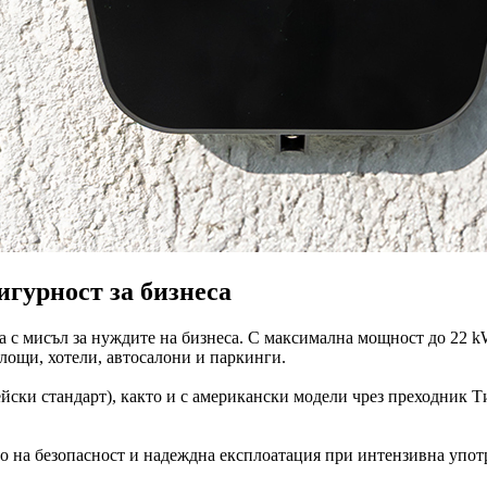
игурност за бизнеса
 с мисъл за нуждите на бизнеса. С максимална мощност до 22 kW
лощи, хотели, автосалони и паркинги.
йски стандарт), както и с американски модели чрез преходник Т
о на безопасност и надеждна експлоатация при интензивна упот