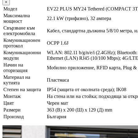
×
Модел
EV22 PLUS MY24 Tethered (COMPACT 3
Максимална
22.1 kW (трифазно), 32 ампера
мощност
Свързване към
Кабел, стандартна дължина 5/8/10 метра, и
електромобила
Комуникационен
OCPP 1.6J
протокол
Комуникационни
WLAN: 802.11 b/g/n/e/i (2.4GHz); Bluetooth
модули
Ethernet (LAN) RJ45 (10/100 Mbps); 4G/LT
Начин на
Мобилно приложение, RFID карта, Plug &
оторизация
Материал на
Пластмаса
кутията
Степен на защита
IP54 (защита от околната среда); IK08
Монтаж
На стена или на стойка; подходяща за отк
Цвят
Черен мат
Размери
363 (В) x 200 (Ш) x 129 (Д) mm
Произход
България