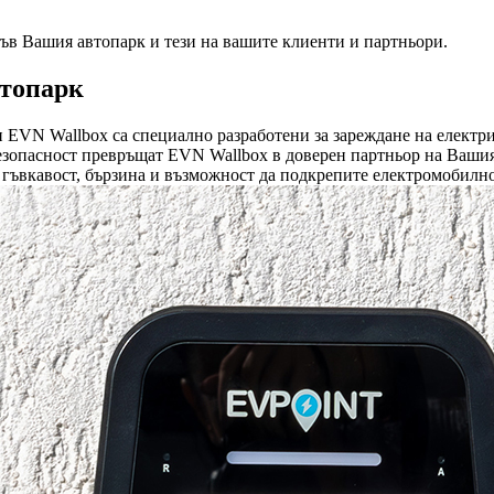
във Вашия автопарк и тези на вашите клиенти и партньори.
втопарк
 EVN Wallbox са специално разработени за зареждане на електри
зопасност превръщат EVN Wallbox в доверен партньор на Вашия
гъвкавост, бързина и възможност да подкрепите електромобилн