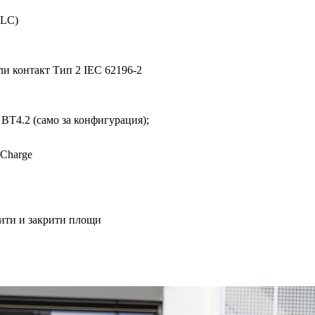
TLC)
ли контакт Тип 2 IEC 62196-2
: BT4.2 (само за конфигурация);
E
 Charge
рити и закрити площи