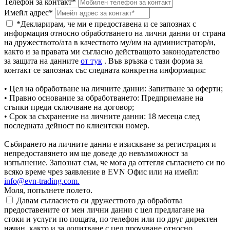
Телефон за контакт*
Имейл адрес*
*Декларирам, че ми е предоставена и се запознах с
информация относно обработването на лични данни от страна
на дружеството/ата в качеството му/им на администратор/и,
както и за правата ми съгласно действащото законодателство
за защита на данните
от тук
. Във връзка с тази форма за
контакт се запознах със следната конкретна информация:
• Цел на обработване на личните данни: Запитване за оферти;
• Правно основание за обработването: Предприемане на
стъпки преди сключване на договор;
• Срок за съхранение на личните данни: 18 месеца след
последната дейност по клиентски номер.
Събирането на личните данни е изискване за регистрация и
непредоставянето им ще доведе до невъзможност за
изпълнение. Запознат съм, че мога да оттегля съгласието си по
всяко време чрез заявление в EVN Офис или на имейл:
info@evn-trading.com
.
Моля, попълнете полето.
Давам съгласието си дружеството да обработва
предоставените от мен лични данни с цел предлагане на
стоки и услуги по пощата, по телефон или по друг директен
начин, както и за допитване с цел проучване относно