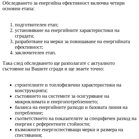
Обследването за енергийна ефективност включва четири
основни етапа:
подготвителен етап;
установяване на енергийните характеристики на
сградата;
разработване на мерки за повишаване на енергийната
ефективност;
заключителен етап.
Така след обследването ще разполагате с актуалното
състояние на Вашите сгради и ще знаете точно:
строителните и топлофизични характеристики на
конструкцията;
състоянието на системите за осигуряване на
микроклимата и енергопотреблението;
баланса на енергийните разходи и базовата линия на
потребление;
съответствието на показателите за специфичен разход на
енергия с референтните стойности;
възможните енергоспестяващи мерки и размера на
спестявания;