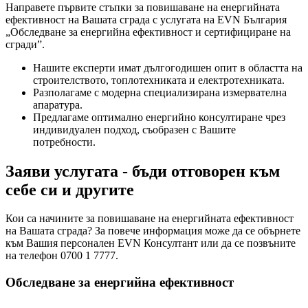
Направете първите стъпки за повишаване на енергийната
ефективност на Вашата сграда с услугата на EVN България
„Обследване за енергийна ефективност и сертифициране на
сгради”.
Нашите експерти имат дългогодишен опит в областта на
строителството, топлотехниката и електротехниката.
Разполагаме с модерна специализирана измервателна
апаратура.
Предлагаме оптимално енергийно консултиране чрез
индивидуален подход, съобразен с Вашите
потребности.
Заяви услугата - бъди отговорен към
себе си и другите
Кои са начините за повишаване на енергийната ефективност
на Вашата сграда? За повече информация може да се обърнете
към Вашия персонален EVN Консултант или да се позвъните
на телефон 0700 1 7777.
Обследване за енергийна ефективност