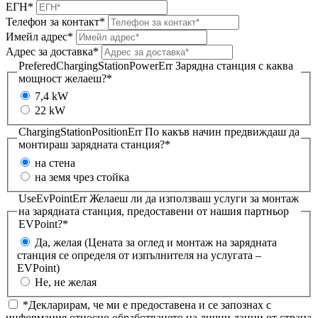
ЕГН*
Телефон за контакт*
Имейл адрес*
Адрес за доставка*
PreferedChargingStationPowerErr
Зарядна станция с каква
мощност желаеш?*
7,4 kW
22 kW
ChargingStationPositionErr
По какъв начин предвиждаш да
монтираш зарядната станция?*
на стена
на земя чрез стойка
UseEvPointErr
Желаеш ли да използваш услуги за монтаж
на зарядната станция, предоставени от нашия партньор
EVPoint?*
Да, желая (Цената за оглед и монтаж на зарядната
станция се определя от изпълнителя на услугата –
EVPoint)
Не, не желая
*Декларирам, че ми е предоставена и се запознах с
информация относно обработването на лични данни от страна