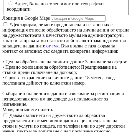
Aдрес, № на поземлен имот или географски
координати
Локация в Google Maps
*Декларирам, че ми е предоставена и се запознах с
информация относно обработването на лични данни от страна
на дружеството/ата в качеството му/им на администратор/и,
както и за правата ми съгласно действащото законодателство
за защита на данните
от тук
. Във връзка с тази форма за
контакт се запознах със следната конкретна информация:
• Цел на обработване на личните данни: Запитване за оферта;
• Правно основание за обработването: Предприемане на
стъпки преди сключване на договор;
• Срок за съхранение на личните данни: 18 месеца след
последната дейност по клиентски номер.
Събирането на личните данни е изискване за регистрация и
непредоставянето им ще доведе до невъзможност за
изпълнение.
Моля, попълнете полето.
Давам съгласието си дружеството да обработва
предоставените от мен лични данни с цел предлагане на
стоки и услуги по пощата, по телефон или по друг директен
начин, както и за допитване с цел проучване относно