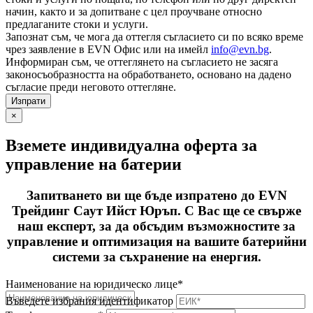
начин, както и за допитване с цел проучване относно
предлаганите стоки и услуги.
Запознат съм, че мога да оттегля съгласието си по всяко време
чрез заявление в EVN Офис или на имейл
info@evn.bg
.
Информиран съм, че оттеглянето на съгласието не засяга
законосъобразността на обработването, основано на дадено
съгласие преди неговото оттегляне.
×
Вземете индивидуална оферта за
управление на батерии
Запитването ви ще бъде изпратено до EVN
Трейдинг Саут Ийст Юръп. С Вас ще се свърже
наш експерт, за да обсъдим възможностите за
управление и оптимизация на вашите батерийни
системи за съхранение на енергия.
Наименование на юридическо лице*
Въведете избрания идентификатор