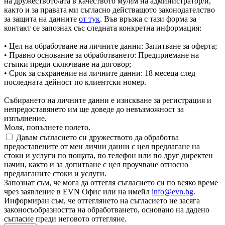
на дружеството/ата в качеството му/им на администратор/и,
както и за правата ми съгласно действащото законодателство
за защита на данните
от тук
. Във връзка с тази форма за
контакт се запознах със следната конкретна информация:
• Цел на обработване на личните данни: Запитване за оферта;
• Правно основание за обработването: Предприемане на
стъпки преди сключване на договор;
• Срок за съхранение на личните данни: 18 месеца след
последната дейност по клиентски номер.
Събирането на личните данни е изискване за регистрация и
непредоставянето им ще доведе до невъзможност за
изпълнение.
Моля, попълнете полето.
Давам съгласието си дружеството да обработва
предоставените от мен лични данни с цел предлагане на
стоки и услуги по пощата, по телефон или по друг директен
начин, както и за допитване с цел проучване относно
предлаганите стоки и услуги.
Запознат съм, че мога да оттегля съгласието си по всяко време
чрез заявление в EVN Офис или на имейл
info@evn.bg
.
Информиран съм, че оттеглянето на съгласието не засяга
законосъобразността на обработването, основано на дадено
съгласие преди неговото оттегляне.