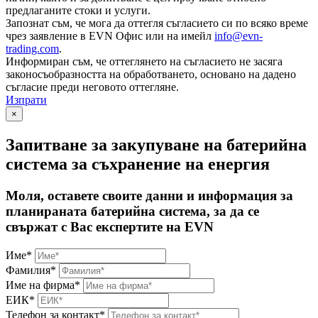
предлаганите стоки и услуги.
Запознат съм, че мога да оттегля съгласието си по всяко време
чрез заявление в EVN Офис или на имейл
info@evn-
trading.com
.
Информиран съм, че оттеглянето на съгласието не засяга
законосъобразността на обработването, основано на дадено
съгласие преди неговото оттегляне.
Изпрати
×
Запитване за закупуване на батерийна
система за съхранение на енергия
Моля, оставете своите данни и информация за
планираната батерийна система, за да се
свържат с Вас експертите на EVN
Име*
Фамилия*
Име на фирма*
ЕИК*
Телефон за контакт*