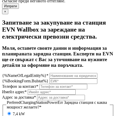
съгласие преди неговото оттегляне.
×
Запитване за закупуване на станция
EVN Wallbox за зареждане на
електрически превозни средства.
Моля, оставете своите данни и информация за
планираната зарядна станция. Експерти на EVN
ще се свържат с Вас за уточняване на нужните
детайли за оформяне на поръчката.
{%NameOfLegalEntity%}*
{%BookingForm.Bulstat%}
Телефон за контакт*
Имейл адрес*
Адрес за доставка*
PreferedChargingStationPowerErr
Зарядна станция с каква
мощност желаете?*
7,4 kW