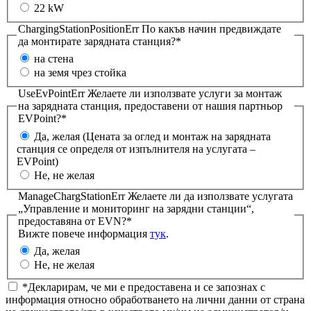
22 kW
ChargingStationPositionErr
По какъв начин предвиждате
да монтирате зарядната станция?*
на стена
на земя чрез стойка
UseEvPointErr
Желаете ли използвате услуги за монтаж
на зарядната станция, предоставени от нашия партньор
EVPoint?*
Да, желая (Цената за оглед и монтаж на зарядната
станция се определя от изпълнителя на услугата –
EVPoint)
Не, не желая
ManageChargStationErr
Желаете ли да използвате услугата
„Управление и мониторинг на зарядни станции“,
предоставяна от EVN?*
Вижте повече информация
тук
.
Да, желая
Не, не желая
*Декларирам, че ми е предоставена и се запознах с
информация относно обработването на лични данни от страна