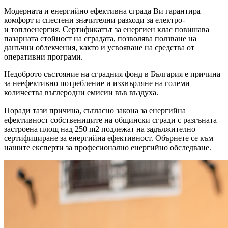
Модерната и енергийно ефективна сграда Ви гарантира
комфорт и спестени значителни разходи за електро-
и топлоенергия. Сертификатът за енергиен клас повишава
пазарната стойност на сградата, позволява ползване на
данъчни облекчения, както и усвояване на средства от
оперативни програми.
Недоброто състояние на сградния фонд в България е причина
за неефективно потребление и изхвърляне на големи
количества въглеродни емисии във въздуха.
Поради тази причина, съгласно закона за енергийна
ефективност собствениците на общински сгради с разгъната
застроена площ над 250 m2 подлежат на задължително
сертифициране за енергийна ефективност. Обърнете се към
нашите експерти за професионално енергийно обследване.