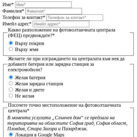
Име*
Фамилия*
Телефон за контакт*
Имейл адрес*
Какво разположение на фотоволтаичната централа
(ФЕЦ) предвиждате?*
Върху покрив
Върху земя
Желаете ли при изграждането на централата към нея да
добавите батерия или зарядна станция за
електромобили?
Желая батерия
Желая зарядна станция
Желая и двете
Не желая
Посочете точно местоположение на фотоволтаичната
централа*
В момента услугата „Слънчев дом“ се предлага на
територията на областите София град, София област,
Пловдив, Стара Загора и Пазарджик.
Локация в Google Maps