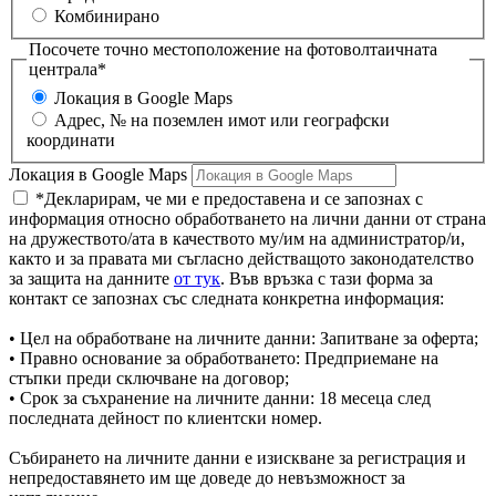
Комбинирано
Посочете точно местоположение на фотоволтаичната
централа*
Локация в Google Maps
Aдрес, № на поземлен имот или географски
координати
Локация в Google Maps
*Декларирам, че ми е предоставена и се запознах с
информация относно обработването на лични данни от страна
на дружеството/ата в качеството му/им на администратор/и,
както и за правата ми съгласно действащото законодателство
за защита на данните
от тук
. Във връзка с тази форма за
контакт се запознах със следната конкретна информация:
• Цел на обработване на личните данни: Запитване за оферта;
• Правно основание за обработването: Предприемане на
стъпки преди сключване на договор;
• Срок за съхранение на личните данни: 18 месеца след
последната дейност по клиентски номер.
Събирането на личните данни е изискване за регистрация и
непредоставянето им ще доведе до невъзможност за