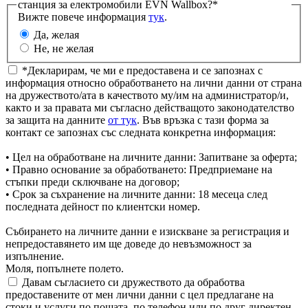
станция за електромобили EVN Wallbox?*
Вижте повече информация
тук
.
Да, желая
Не, не желая
*Декларирам, че ми е предоставена и се запознах с
информация относно обработването на лични данни от страна
на дружеството/ата в качеството му/им на администратор/и,
както и за правата ми съгласно действащото законодателство
за защита на данните
от тук
. Във връзка с тази форма за
контакт се запознах със следната конкретна информация:
• Цел на обработване на личните данни: Запитване за оферта;
• Правно основание за обработването: Предприемане на
стъпки преди сключване на договор;
• Срок за съхранение на личните данни: 18 месеца след
последната дейност по клиентски номер.
Събирането на личните данни е изискване за регистрация и
непредоставянето им ще доведе до невъзможност за
изпълнение.
Моля, попълнете полето.
Давам съгласието си дружеството да обработва
предоставените от мен лични данни с цел предлагане на
стоки и услуги по пощата, по телефон или по друг директен