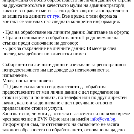
на дружеството/ата в качеството му/им на администратор/и,
както и за правата ми съгласно действащото законодателство
за защита на данните
от тук
. Във връзка с тази форма за
контакт се запознах със следната конкретна информация:
• Цел на обработване на личните данни: Запитване за оферта;
• Правно основание за обработването: Предприемане на
стъпки преди сключване на договор;
• Срок за съхранение на личните данни: 18 месеца след
последната дейност по клиентски номер.
Събирането на личните данни е изискване за регистрация и
непредоставянето им ще доведе до невъзможност за
изпълнение.
Моля, попълнете полето.
Давам съгласието си дружеството да обработва
предоставените от мен лични данни с цел предлагане на
стоки и услуги по пощата, по телефон или по друг директен
начин, както и за допитване с цел проучване относно
предлаганите стоки и услуги.
Запознат съм, че мога да оттегля съгласието си по всяко време
чрез заявление в EVN Офис или на имейл
info@evn.bg
.
Информиран съм, че оттеглянето на съгласието не засяга
законосъобразността на обработването, основано на дадено