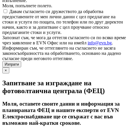
изпълнение.
Моля, попълнете полето.
Давам съгласието си дружеството да обработва
предоставените от мен лични данни с цел предлагане на
стоки и услуги по пощата, по телефон или по друг директен
начин, както и за допитване с цел проучване относно
предлаганите стоки и услуги.
Запознат съм, че мога да оттегля съгласието си по всяко време
чрез заявление в EVN Офис или на имейл
info@evn.bg
.
Информиран съм, че оттеглянето на съгласието не засяга
законосъобразността на обработването, основано на дадено
съгласие преди неговото оттегляне.
×
Запитване за изграждане на
фотоволтаична централа (ФЕЦ)
Моля, оставете своите данни и информация за
планираната ФЕЦ и нашите експерти от EVN
Електроснабдяване ще се свържат с вас във
възможно най-кратки срокове.