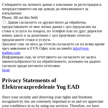
Събирането на личните данни е изискване за регистрация и
непредоставянето им ще доведе до невъзможност за
изпълнение.
Please, fill out this field.
Давам съгласието си дружеството да обработва
предоставените от мен лични данни с цел предлагане на
стоки и услуги по пощата, по телефон или по друг директен
начин, както и за допитване с цел проучване относно
предлаганите стоки и услуги.
Запознат съм, че мога да оттегля съгласието си по всяко време
чрез заявление в EVN Офис или на имейл
info@evn-
trading.com
.
Информиран съм, че оттеглянето на съгласието не засяга
законосъобразността на обработването, основано на дадено
съгласие преди неговото оттегляне.
Send
Privacy Statements of
Elektrorazpredelenie Yug EAD
Since your security and observing your rights and freedoms
recognized by law are extremely important to us and we appreciate
your confidence in us by using our services. Therefore, we have