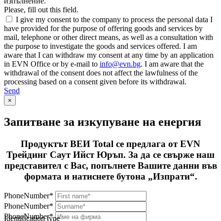
изпълнение.
Please, fill out this field.
I give my consent to the company to process the personal data I
have provided for the purpose of offering goods and services by
mail, telephone or other direct means, as well as a consultation with
the purpose to investigate the goods and services offered. I am
aware that I can withdraw my consent at any time by an application
in EVN Office or by e-mail to
info@evn.bg
. I am aware that the
withdrawal of the consent does not affect the lawfulness of the
processing based on a consent given before its withdrawal.
Send
×
Запитване за изкупуване на енергия
Продуктът ВЕИ Total се предлага от EVN
Трейдинг Саут Ийст Юръп. За да се свърже наш
представител с Вас, попълнете Вашите данни във
формата и натиснете бутона „Изпрати“.
PhoneNumber*
PhoneNumber*
PhoneNumber*
Identification type