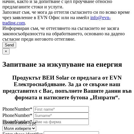
начин, както и за допитване с цел проучване относно
предлаганите стоки и услуги.
Запознат съм, че мога да оттегля съгласието си по всяко време
чрез заявление в EVN Офис или на имейл
info@evn-
trading.com
.
Информиран съм, че оттеглянето на съгласието не засяга
законосъобразността на обработването, основано на дадено
съгласие преди неговото оттегляне.
×
Запитване за изкупуване на енергия
Продуктът ВЕИ Solar се предлага от EVN
Електроснабдяване. За да се свърже наш
представител с Вас, попълнете Вашите данни във
формата и натиснете бутона „Изпрати“.
PhoneNumber*
PhoneNumber*
PhoneNumber*
Identification type