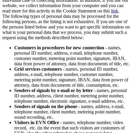
individual case of collecting information. In addition, if you use our
website, we collect information from your computer and you can
read more for this activity in the Cookie Statement on this
link
.
The following types of personal data may be processed for the
following persons, as the listing is not exhaustive. If you are one of
the persons listed below and you want to get specific information on
what is your personal data that we process, you may submit such a
request using the methods described below:
Customers in procedures for new connection
- names,
personal ID number, address, e-mail, telephone number,
customer number, metering point number, signature, IBAN,
data from power of attorney, data from documents of title, etc.
Grid services customers
- names, personal ID number,
address, e-mail, telephone number, customer number,
metering point number, signature, IBAN, data from power of
attorney, data from documents of title, consumption, etc.
Senders of signals by e-mail or by letter
- names, personal
ID number, address, client number, metering point number,
telephone number, electronic signature, e-mail address, etc.
Senders of signals on the phone
- names, address, e-mail,
telephone number, client number, metering point number,
sound recording, etc.
Visitors in EVN Office
- names, telephone number, video
record, etc. (in the event that such visitors are customers of