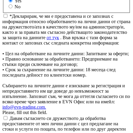
Yes
No
*Декларирам, че ми е предоставена и се запознах с
информация относно обработването на лични данни от страна
на дружеството/ата в качеството му/им на администратор/и,
както и за правата ми съгласно действащото законодателство
за защита на данните
от тук
. Във връзка с тази форма за
контакт се запознах със следната конкретна информация:
• Цел на обработване на личните данни: Запитване за оферти;
• Правно основание за обработването: Предприемане на
стъпки преди сключване на договор;
• Срок за съхранение на личните данни: 18 месеца след
последната дейност по клиентски номер.
Събирането на личните данни е изискване за регистрация и
непредоставянето им ще доведе до невъзможност за
изпълнение. Запознат съм, че мога да оттегля съгласието си по
всяко време чрез заявление в EVN Офис или на имейл:
info@evn-trading.com
.
Please, fill out this field.
Давам съгласието си дружеството да обработва
предоставените от мен лични данни с цел предлагане на
стоки и услуги по пощата, по телефон или по друг директен