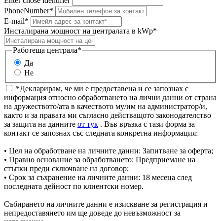
Enter chose identifier
PhoneNumber*
E-mail*
Инсталирана мощност на централата в kWp*
Работеща централа*
Да
Не
*Декларирам, че ми е предоставена и се запознах с
информация относно обработването на лични данни от страна
на дружеството/ата в качеството му/им на администратор/и,
както и за правата ми съгласно действащото законодателство
за защита на данните
от тук
. Във връзка с тази форма за
контакт се запознах със следната конкретна информация:
• Цел на обработване на личните данни: Запитване за оферта;
• Правно основание за обработването: Предприемане на
стъпки преди сключване на договор;
• Срок за съхранение на личните данни: 18 месеца след
последната дейност по клиентски номер.
Събирането на личните данни е изискване за регистрация и
непредоставянето им ще доведе до невъзможност за