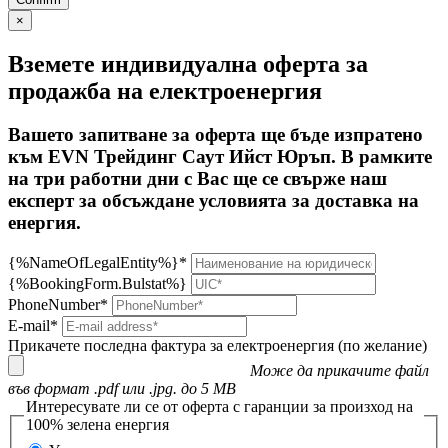
×
Вземете индивидуална оферта за
продажба на електроенергия
Вашето запитване за оферта ще бъде изпратено
към EVN Трейдинг Саут Ийст Юръп. В рамките
на три работни дни с Вас ще се свърже наш
експерт за обсъждане условията за доставка на
енергия.
{%NameOfLegalEntity%}*
{%BookingForm.Bulstat%}
PhoneNumber*
E-mail*
Прикачете последна фактура за електроенергия (по желание)
Може да прикачите файл
във формат .pdf или .jpg. до 5 MB
Интересувате ли се от оферта с гаранции за произход на
100% зелена енергия