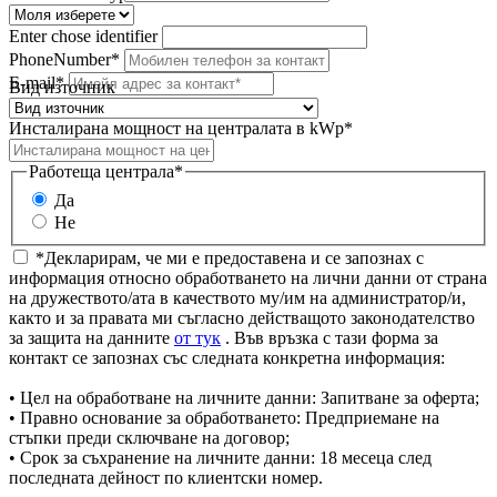
Enter chose identifier
PhoneNumber*
E-mail*
Вид източник
Инсталирана мощност на централата в kWp*
Работеща централа*
Да
Не
*Декларирам, че ми е предоставена и се запознах с
информация относно обработването на лични данни от страна
на дружеството/ата в качеството му/им на администратор/и,
както и за правата ми съгласно действащото законодателство
за защита на данните
от тук
. Във връзка с тази форма за
контакт се запознах със следната конкретна информация:
• Цел на обработване на личните данни: Запитване за оферта;
• Правно основание за обработването: Предприемане на
стъпки преди сключване на договор;
• Срок за съхранение на личните данни: 18 месеца след
последната дейност по клиентски номер.