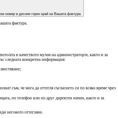
зи номер в десния горен край на Вашата фактура.
Вашата фактура.
ото/ата в качеството му/им на администратор/и, както и за
 със следната конкретна информация:
звестяване;
нат съм, че мога да оттегля съгласието си по всяко време чрез
щата, по телефон или по друг директен начин, както и за
еди неговото оттегляне.