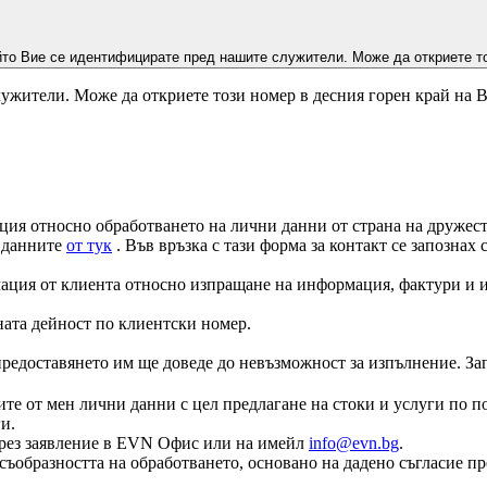
йто Вие се идентифицирате пред нашите служители. Може да откриете то
ужители. Може да откриете този номер в десния горен край на 
ция относно обработването на лични данни от страна на дружеств
а данните
от тук
. Във връзка с тази форма за контакт се запознах
ация от клиента относно изпращане на информация, фактури и и
ната дейност по клиентски номер.
едоставянето им ще доведе до невъзможност за изпълнение. Запоз
те от мен лични данни с цел предлагане на стоки и услуги по по
и.
е чрез заявление в EVN Офис или на имейл
info@evn.bg
.
съобразността на обработването, основано на дадено съгласие пр