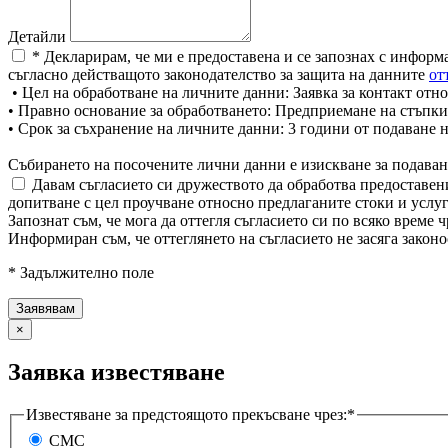
Детайли
* Декларирам, че ми е предоставена и се запознах с информ
съгласно действащото законодателство за защита на данните
от
• Цел на обработване на личните данни: Заявка за контакт отно
• Правно основание за обработването: Предприемане на стъпки
• Срок за съхранение на личните данни: 3 години от подаване 
Събирането на посочените лични данни е изискване за подаван
Давам съгласието си дружеството да обработва предоставени
допитване с цел проучване относно предлаганите стоки и услуг
Запознат съм, че мога да оттегля съгласието си по всяко врем
Информиран съм, че оттеглянето на съгласието не засяга законо
* Задължително поле
×
Заявка известяване
Известяване за предстоящото прекъсване чрез:*
СМС