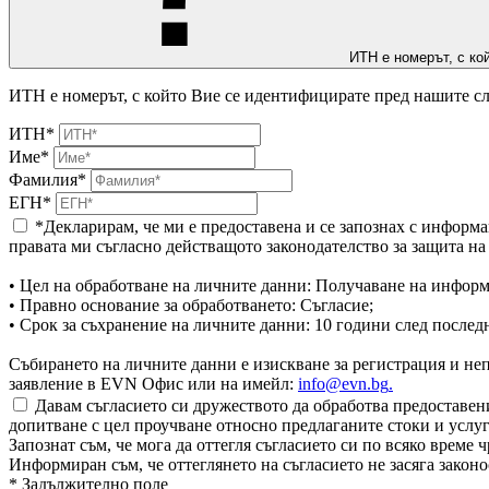
ИТН е номерът, с ко
ИТН е номерът, с който Вие се идентифицирате пред нашите сл
ИТН*
Име*
Фамилия*
ЕГН*
*Декларирам, че ми е предоставена и се запознах с информа
правата ми съгласно действащото законодателство за защита н
• Цел на обработване на личните данни: Получаване на информ
• Правно основание за обработването: Съгласие;
• Срок за съхранение на личните данни: 10 години след послед
Събирането на личните данни е изискване за регистрация и непр
заявление в EVN Офис или на имейл:
info@evn.bg
.
Давам съгласието си дружеството да обработва предоставени
допитване с цел проучване относно предлаганите стоки и услуг
Запознат съм, че мога да оттегля съгласието си по всяко врем
Информиран съм, че оттеглянето на съгласието не засяга законо
* Задължително поле