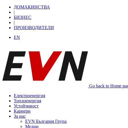
ДОМАКИНСТВА
|
БИЗНЕС
|
ПРОИЗВОДИТЕЛИ
EN
Go back to Home pa
Електроенергия
Топлоенергия
Устойчивост
Кариери
За нас
EVN България Група
Медии