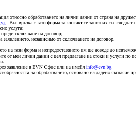
ация относно обработването на лични данни от страна на дружест
тук
. Във връзка с тази форма за контакт се запознах със следнат
сно услуга;
 преди сключване на договор;
на заявлението, независимо от сключването на договор.
ето на тази форма и непредоставянето им ще доведе до невъзмож
те от мен лични данни с цел предлагане на стоки и услуги по по
и.
е чрез заявление в EVN Офис или на имейл
info@evn.bg
.
съобразността на обработването, основано на дадено съгласие пр