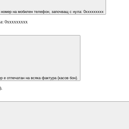
 номер на мобилен телефон, започващ с нула: 0ххххххххх
а: 0ххххххххх
р е отпечатан на всяка фактура (касов бон).
).